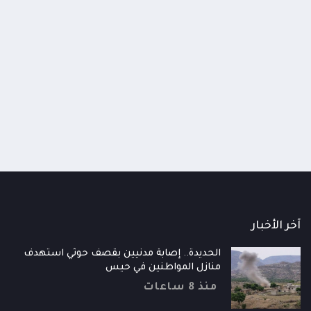
اومة الوطنية تودع اثنين من أبطال
قائد محور الحديدة : خسارتنا 
رية إلى فردوس الشهداء في المخا
وحيش لن تزيدنا إلا إصرارا لاست
ذ شهر
منذ شهر
آخر الأخبار
الحديدة.. إصابة مدنيين بقصف حوثي استهدف
منازل المواطنين في حيس
منذ 8 ساعات