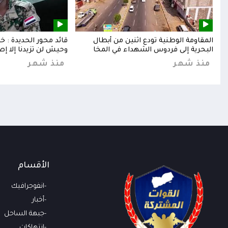
إلى
المقاومة الوطنية تودع اثنين من أبطال
قائد محور الحديدة : 
البحرية إلى فردوس الشهداء في المخا
وحيش لن تزيدنا إلا إص
منذ شهر
منذ شهر
الأقسام
انفوجرافيك
أخبار
جبهة الساحل
انتهاكات