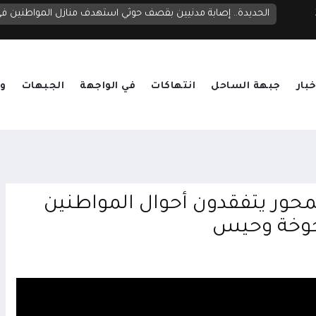
الحديدة.. إصابة مدنيين بقصف حوثي استهدف منازل المواطنين 
خبار
جبهة الساحل
انتهاكات
في الواجهة
الجبهات
وق
لمحور يتفقدون أحوال المواطنين
خوخة وحيس