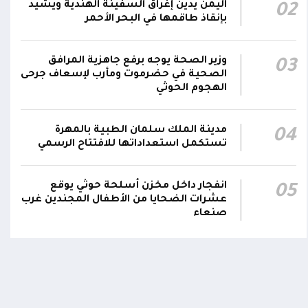
اليمن يدين إغراق السفينة الهندية ويشيد
02
نجران جراء اعتداءات حوثية بالمقذوفات على
00:42
بإنقاذ طاقمها في البحر الأحمر
الأعيان المدنية
نائب رئيس مجلس القيادة الفريق أول ركن طارق
وزير الصحة يوجه برفع جاهزية المرافق
03
صالح: جرائم الحوثي لن تثني القوات المسلحة عن
الصحية في حضرموت ومأرب لإسعاف جرحى
00:29
الهجوم الحوثي
أداء واجبها الوطني واستعادة الدولة وعاصمتها
صنعاء
مدينة الملك سلمان الطبية بالمهرة
04
تستكمل استعداداتها للافتتاح الرسمي
انفجار داخل مخزن أسلحة حوثي يوقع
اومة الوطنية تودع بتشييع رسمي
تشييع مهيب لجثمان الشهيد ا
05
ي الشهيد الظاهري
العميد يحيى وحيش قائد الفرقة
عشرات الضحايا من الأطفال المجندين غرب
مقاومة وطنية إلى مثواه الأخير
صنعاء
ذ شهر
منذ شهر