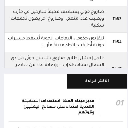
صاروخ حوثي يستهدف مخيماً للنازحين في مأرب
ويصيب عدداً منهم.. وصاروخ آخر يطول تجمعات
11:57
سكنية
تلفزيون حكومي: الدفاعات الجوية تُسقط مسيرات
11:54
حوثية أُطلقت باتجاه مدينة مأرب
عاجل| فشل إطلاق صاروخ باليستي حوثي من ذي
السفال بمحافظة إب.. وإصابة عدد من عناصر
02:08
المليشيا ونقلهم إلى مستشفى الرفاعي بمدينة
القاعدة
الأكثر قراءة
العمليات المشتركة بوزارة الدفاع تنعى 17 من
أبطال الجيش استشهدوا في هجوم حوثي
مدير ميناء المخا: استهداف السفينة
01
02:03
بالصواريخ الباليستية والمسيرات.. وتؤكد: الرد
الهندية اعتداء على مصالح اليمنيين
سيكون رادعاً واستعادة الدولة مستمرة
وقوتهم
التحالف: إصابة 11 مدنياً بينهم طفل وامرأة في