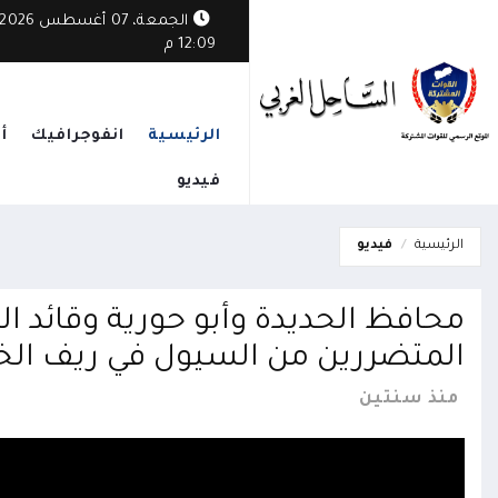
ثي يستهدف قرية مأهولة في الوازعية ويخلف أضراراً بممتلكات المواطنين
الجمعة، 07 أغسطس 2026
12:09 م
الرئيسية
انفوجرافيك
أ
فيديو
الرئيسية
فيديو
محافظ الحديدة وأبو حورية وقائد ا
المتضررين من السيول في ريف ال
منذ سنتين