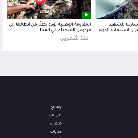
خسارتنا للشهيد
المقاومة الوطنية تودع بطلًا من أبطالها إلى
المق
رارا لاستعادة الدولة
فردوس الشهداء في المخا
البح
منذ شهرين
من
وقائع
عن قرب
ملفات
كتابات