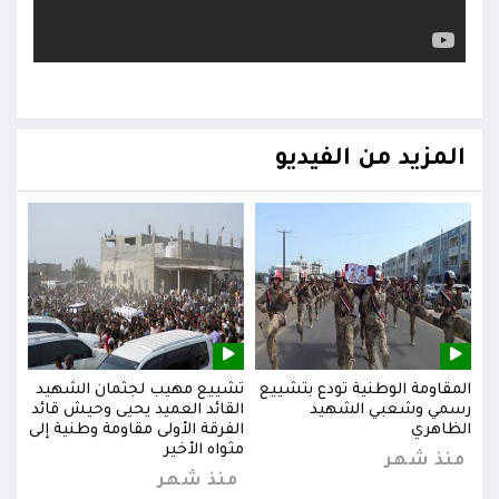
المزيد من الفيديو
يد
المقاومة الوطنية تودع بتشييع
تشييع مهيب لجثمان الشهيد
المق
ائد
رسمي وشعبي الشهيد
القائد العميد يحيى وحيش قائد
رسم
إلى
الظاهري
الفرقة الأولى مقاومة وطنية إلى
الظا
مثواه الأخير
منذ شهر
من
منذ شهر