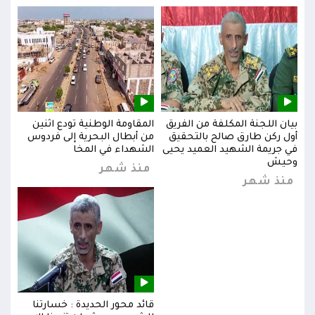
بيان اللجنة المكلفة من الفريق
المقاومة الوطنية تودع اثنين
بيان
س
أول ركن طارق صالح بالتحقيق
من أبطال البحرية إلى فردوس
أول 
في جريمة الشهيد العميد يحيى
الشهداء في المخا
في ج
وحيش
وحي
منذ شهر
منذ شهر
من
قائد محور الحديدة : خسارتنا