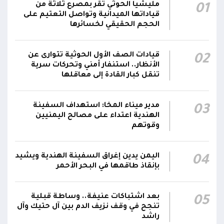
رئيس مجلس القيادة يُصدر قراراً بتعيين يحيى
مليشيا الحوثي تقر بمصرع ثلاثة من
01
محمد كزمان وكيلاً لقطاع الأمن الداخلي، وأحمد
قياداتها الميدانية وتواصل التعتيم على
21:18
سعد السقطري وكيلاً لقطاع الأمن الخارجي؛ في
الحجم الحقيقي لخسائرها
الجهاز المركزي لأمن الدولة
قيادات الصف الأول الحوثية تتوارى عن
02
رئيس مجلس القيادة يعين اللواء الركن طيار
الأنظار.. استنفار أمني وتحركات سرية
عبدالعزيز سعيد المحيا قائداً للقوات الجوية والدفاع
تنقل كبار القادة إلى معاقلها
21:13
الجوي.. ويُعين العميد ناشر منصور باجري رئيساً
لأركانها
مدير ميناء المخا: استهداف السفينة
03
الهندية اعتداء على مصالح اليمنيين
قرارات رئاسية بتعيين أحمد سعيد بن بريك وراشد
وقوتهم
ناصر الجند مستشارين لرئيس مجلس القيادة
21:10
الرئاسي وترقيتهما إلى رتبة فريق
اليمن يدين إغراق السفينة الهندية ويشيد
04
بإنقاذ طاقمها في البحر الأحمر
بعد اشتباكات عنيفة.. وساطة قبلية
05
تنجح في وقف نزيف الدم بين آل حتيك وآل
راشد