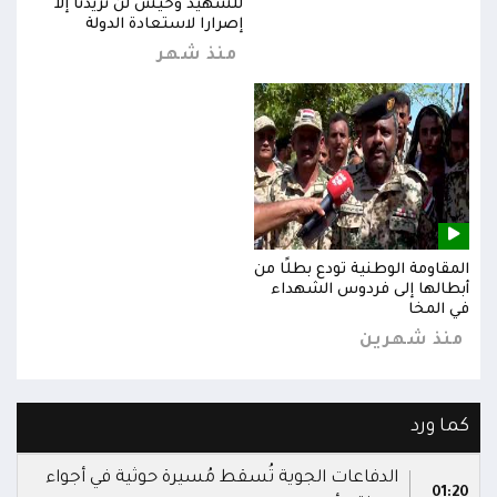
للشهيد وحيش لن تزيدنا إلا
إصرارا لاستعادة الدولة
منذ شهر
المقاومة الوطنية تودع بطلًا من
المق
أبطالها إلى فردوس الشهداء
أبطا
في المخا
في ا
منذ شهرين
من
كما ورد
الدفاعات الجوية تُسقط مُسيرة حوثية في أجواء
01:20