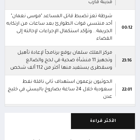
مدينة مأرب
شرطة تعز تضبط قاتل المساعد "موسى نعمان"
أحد منتسبي قوات الطوارئ بعد ساعات من ارتكابه
00:12
الجريمة.. وتؤكد استكمال الإجراءات لإحالته إلى
القضاء
مركز الملك سلمان يوقع برنامجاً لإعادة تأهيل
وتجهيز 11 منشأة صحية في لحج والضالع
23:16
وسقطرى يستفيد منها أكثر من 112 ألف شخص
الحوثيون يزعمون استهداف ثاني ناقلة نفط
سعودية خلال 24 ساعة بصاروخ باليستي في خليج
22:01
عدن
الشركة اليمنية للغاز: أعمال الصيانة أوشكت على
الانتهاء وإمدادات الغاز ستعود تدريجياً لتغطية
21:45
الأكثر قراءة
احتياجات كافة المحافظات