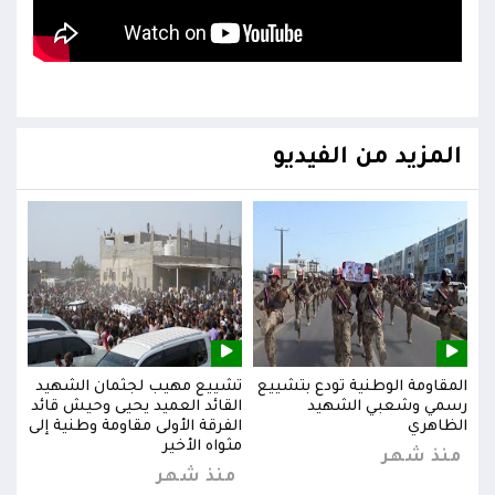
المزيد من الفيديو
يد
المقاومة الوطنية تودع بتشييع
تشييع مهيب لجثمان الشهيد
المق
ائد
رسمي وشعبي الشهيد
القائد العميد يحيى وحيش قائد
رسم
إلى
الظاهري
الفرقة الأولى مقاومة وطنية إلى
الظا
مثواه الأخير
منذ شهر
من
منذ شهر