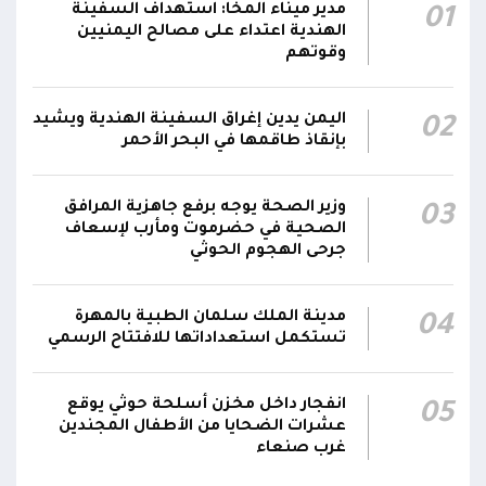
بمُسيرة حوثية استهدف مواقع عسكرية لقوات
12:08
مدير ميناء المخا: استهداف السفينة
01
دفاع شبوة في حريب جنوبي مأرب
الهندية اعتداء على مصالح اليمنيين
وقوتهم
تحليق مسيرات في أجواء سيئون والدفاعات
12:02
تتصدى لها
اليمن يدين إغراق السفينة الهندية ويشيد
02
بإنقاذ طاقمها في البحر الأحمر
صاروخ حوثي يستهدف مخيماً للنازحين في مأرب
ويصيب عدداً منهم.. وصاروخ آخر يطول تجمعات
11:57
سكنية
وزير الصحة يوجه برفع جاهزية المرافق
03
الصحية في حضرموت ومأرب لإسعاف
جرحى الهجوم الحوثي
مدينة الملك سلمان الطبية بالمهرة
04
تستكمل استعداداتها للافتتاح الرسمي
انفجار داخل مخزن أسلحة حوثي يوقع
05
عشرات الضحايا من الأطفال المجندين
غرب صنعاء