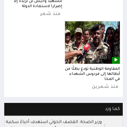
للشهيد وحيش لن تزيدنا إلا
إصرارا لاستعادة الدولة
منذ شهر
المقاومة الوطنية تودع بطلًا من
المق
أبطالها إلى فردوس الشهداء
أبطا
في المخا
في ا
منذ شهرين
من
كما ورد
وزير الصحة: القصف الحوثي استهدف أحياءً سكنية