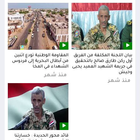
بيان اللجنة المكلفة من الفريق
المقاومة الوطنية تودع اثنين
بيان
س
أول ركن طارق صالح بالتحقيق
من أبطال البحرية إلى فردوس
أول 
في جريمة الشهيد العميد يحيى
الشهداء في المخا
في ج
وحيش
وحي
منذ شهر
منذ شهر
من
قائد محور الحديدة : خسارتنا