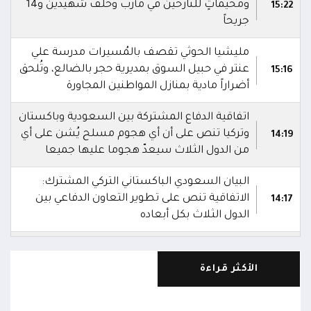
ومخيماتٍ للنازحين في مأرب وخلف شهيدين و14
15:22
جريحاً
مليشيا الحوثي تقصف بالمُسيرات مدرسة علي
عنتر في حبيل السوق بمديرية حجر بالضالع، وتُلحق
15:16
أضراراً مادية بمنازل المواطنين المجاورة
اتفاقية الدفاع المشتركة بين السعودية وباكستان
وتركيا تنص على أن أي هجوم مسلح يُشن على أي
14:19
من الدول الثلاث سيعدّ هجوما عليها جميعا
البيان السعودي الباكستاني التركي المشترك:
الاتفاقية تنص على تطوير التعاون الدفاعي بين
14:17
الدول الثلاث بكل أبعاده
السعودية وباكستان وتركيا توقع اتفاقية دفاع
14:16
مشترك
الأكثر قراءة
استشهاد 3 جنود وإصابة 4 آخرين في هجوم