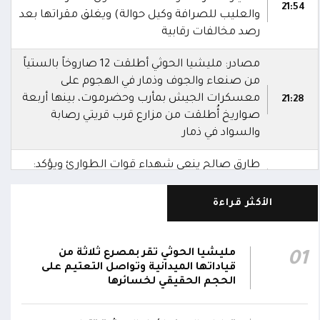
21:54
والعليب للصرافة وكيل حوالة) ويغلق مقراتها بعد
رصد مخالفات رقابية
مصادر: مليشيا الحوثي أطلقت 12 صاروخاً بالستياً
من صنعاء والجوف وذمار في الهجوم على
معسكرات الجيش بمأرب وحضرموت، بينها أربعة
21:28
صواريخ أُطلقت من مزارع قرب قريتي رصابة
والسواد في ذمار
طارق صالح ينعى شهداء قوات الطوارئ ويؤكد:
دماؤهم لن تذهب هدراً ومليشيا الحوثي ستنال
20:22
جزاءها
الأكثر قراءة
نائب رئيس مجلس القيادة طارق صالح: ننعى
شهداء قوات الطوارئ اليمنية الذين ارتقوا إثر
20:18
مليشيا الحوثي تقر بمصرع ثلاثة من
01
العدوان الحوثي الغادر
قياداتها الميدانية وتواصل التعتيم على
الحجم الحقيقي لخسائرها
السفارة الأمريكية لدى اليمن: الهجمات الحوثية في
حضرموت ومأرب دليل جديد على إرهاب المليشيا
17:30