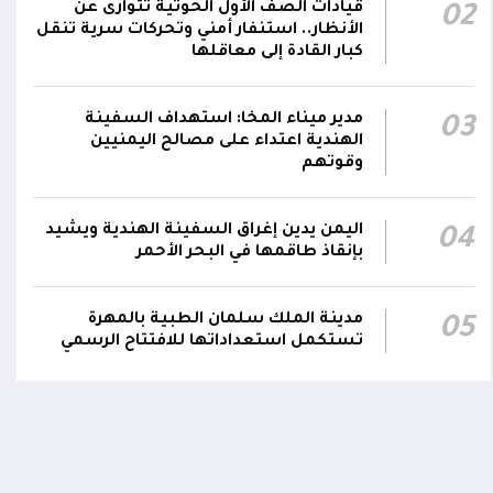
قيادات الصف الأول الحوثية تتوارى عن
02
وتعازينا لأسر الجنود اليمنيين
الأنظار.. استنفار أمني وتحركات سرية تنقل
كبار القادة إلى معاقلها
استشهاد 45 جندياً في حصيلة أولية إثر قصف
حوثي استهدف معسكرات لقوات الطوارئ في
14:21
مدير ميناء المخا: استهداف السفينة
مأرب وحضرموت
03
الهندية اعتداء على مصالح اليمنيين
وقوتهم
شهداء وجرحى في هجوم بمُسيرات حوثية
استهدف معسكرين لقوات الطوارئ في منطقة
13:28
الرويك بصحراء حضرموت
اليمن يدين إغراق السفينة الهندية ويشيد
04
بإنقاذ طاقمها في البحر الأحمر
اومة الوطنية تودع بتشييع رسمي
تشييع مهيب لجثمان الشهيد ا
ي الشهيد الظاهري
العميد يحيى وحيش قائد الفرقة
مدينة الملك سلمان الطبية بالمهرة
05
مقاومة وطنية إلى مثواه الأخير
تستكمل استعداداتها للافتتاح الرسمي
ذ شهر
منذ شهر