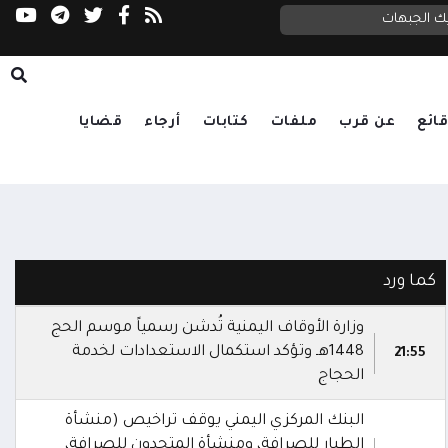
يك الجبهات
بيان التسويف المنسوب لوزارة الدفاع
ائع
عن قرب
ملفات
كتابات
أرجاء
قضايا
كما ورد
وزارة الأوقاف اليمنية تُدشن رسمياً موسم الحج
1448هـ وتؤكد استكمال الاستعدادات لخدمة
21:55
الحجاج
البنك المركزي اليمني يوقف تراخيص (منشأة
الطيار للصرافة، ومنشأة المتحدون للصرافة،