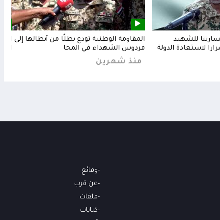
خسارتنا للشهيد
المقاومة الوطنية تودع بطلًا من أبطالها إلى
المق
رارا لاستعادة الدولة
فردوس الشهداء في المخا
البح
منذ شهرين
من
وقائع
عن قرب
ملفات
كتابات