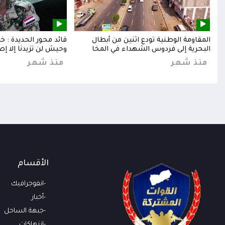
إلى
المقاومة الوطنية تودع اثنين من أبطال
قائد محور الحديدة : 
البحرية إلى فردوس الشهداء في المخا
وحيش لن تزيدنا إلا إص
منذ شهر
منذ شهر
الأقسام
انفوجرافيك
أخبار
جبهة الساحل
انتهاكات