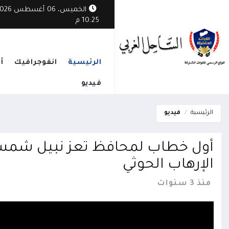
الخميس، 06 أغسطس
 داخل مخزن أسلحة حوثي يوقع عشرات الضحايا من الأطفال المجندين غرب ص
10:25 م
الرئيسية
انفوجرافيك
أ
فيديو
الرئيسية
فيديو
أول خطاب لمحافظ تعز نبيل شمسا
الإرهاب الحوثي
منذ 3 سنوات