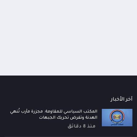
اومة الوطنية تودع اثنين من أبطال
قائد محور الحديدة : خسارتنا 
رية إلى فردوس الشهداء في المخا
وحيش لن تزيدنا إلا إصرارا لاست
ذ شهر
منذ شهر
آخر الأخبار
المكتب السياسي للمقاومة: مجزرة مأرب تُنهي
الهدنة وتفرض تحريك الجبهات
منذ 8 دقائق