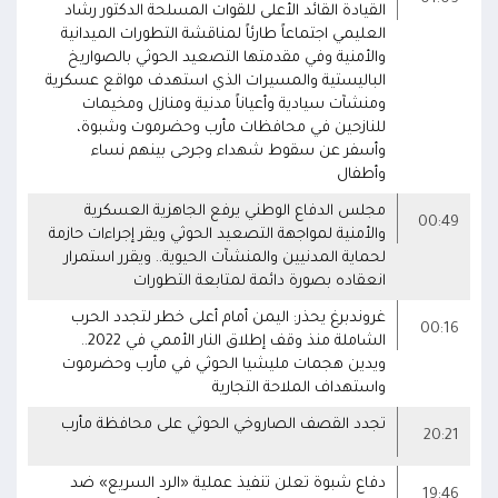
القيادة القائد الأعلى للقوات المسلحة الدكتور رشاد
العليمي اجتماعاً طارئاً لمناقشة التطورات الميدانية
والأمنية وفي مقدمتها التصعيد الحوثي بالصواريخ
الباليستية والمسيرات الذي استهدف مواقع عسكرية
ومنشآت سيادية وأعياناً مدنية ومنازل ومخيمات
للنازحين في محافظات مأرب وحضرموت وشبوة،
وأسفر عن سقوط شهداء وجرحى بينهم نساء
وأطفال
مجلس الدفاع الوطني يرفع الجاهزية العسكرية
00:49
والأمنية لمواجهة التصعيد الحوثي ويقر إجراءات حازمة
لحماية المدنيين والمنشآت الحيوية.. ويقرر استمرار
انعقاده بصورة دائمة لمتابعة التطورات
غروندبرغ يحذر: اليمن أمام أعلى خطر لتجدد الحرب
00:16
الشاملة منذ وقف إطلاق النار الأممي في 2022..
ويدين هجمات مليشيا الحوثي في مأرب وحضرموت
واستهداف الملاحة التجارية
تجدد القصف الصاروخي الحوثي على محافظة مأرب
20:21
دفاع شبوة تعلن تنفيذ عملية «الرد السريع» ضد
19:46