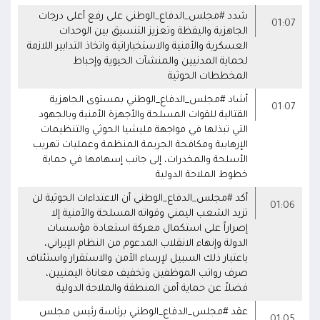
شدد #مجلس_الدفاع_الوطني على رفع أعلى درجات
01:07
الجاهزية واليقظة وتعزيز التنسيق بين الوحدات
العسكرية والأمنية والاستخباراتية واتخاذ التدابير اللازمة
لحماية المدنيين والمنشآت الحيوية وإحباط
المخططات الحوثية
أشاد #مجلس_الدفاع_الوطني بمستوى الجاهزية
01:07
القتالية للقوات المسلحة والأجهزة الأمنية وبالجهود
التي تبذلها في مواجهة مليشيا الحوثي والتنظيمات
الإرهابية ومكافحة الجريمة المنظمة وعمليات تهريب
الأسلحة والمخدرات، إلى جانب إسهامها في حماية
خطوط الملاحة الدولية
أكد #مجلس_الدفاع_الوطني أن الاعتداءات الحوثية لن
01:06
تزيد الشعب اليمني وقواته المسلحة والأمنية إلا
إصراراً على استكمال معركة استعادة مؤسسات
الدولة وإنهاء الانقلاب المدعوم من النظام الإيراني،
باعتبار ذلك السبيل لإرساء الأمن والاستقرار واستئناف
صرف رواتب الموظفين وتخفيف معاناة اليمنيين،
فضلاً عن حماية أمن المنطقة والملاحة الدولية
عقد #مجلس_الدفاع_الوطني برئاسة رئيس مجلس
01:05