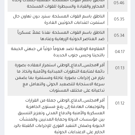
الناطق باسم القوات المسلحة: العملية جسدت وحدة
05:46
المحاور والقيادة والسيطرة للقوات المسلحة
الناطق باسم القوات المسلحة: سنرد دون تهاون حال
05:35
استمرت اعتداءات الحوثيين الغادرة
الناطق باسم القوات المسلحة: نفذنا عملاً عسكرياً
05:34
ضد العناصر الحوثية الإرهابية وعتادها
المقاومة الوطنية تصد هجوماً حوثياً في جبهتي الحيمة
04:17
بالتحيتا وحيس جنوب الحديدة
أقر #مجلس_الدفاع_الوطني استمرار انعقاده بصورة
01:13
دائمة لمتابعة التطورات الميدانية والأمنية واتخاذ ما
يلزم من إجراءات بصورة عاجلة ومستمرة بما يضمن
سرعة الاستجابة للتصعيد الحوثي والتعامل مع
تداعياته على مختلف المستويات
أقر #مجلس_الدفاع_الوطني جملة من القرارات
01:12
والتوجيهات الهادفة إلى رفع مستوى الجاهزية
العسكرية والأمنية والدفاع المدني وتعزيز التنسيق
بين مؤسسات الدولة وحماية المدنيين والمنشآت
الحيوية وضمان التنفيذ الفوري للإجراءات الكفيلة بالرد
الحازم على الاعتداءات الحوثية