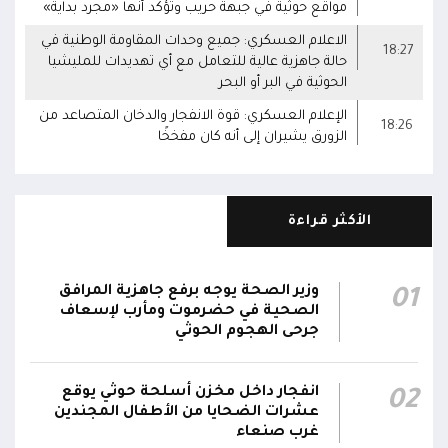
مواقع حوثية في جبهة حريب وتؤكد أنها «مجرد بداية»
الاعلام العسكري: جميع وحدات المقاومة الوطنية في
18:27
حالة جاهزية عالية للتعامل مع أي تهديدات للمليشيا
الحوثية في البر أو البحر
الإعلام العسكري: قوة الانفجار والدخان المتصاعد من
18:26
الزورق يشيران إلى أنه كان مفخخًا
الأكثر قراءة
وزير الصحة يوجه برفع جاهزية المرافق
01
الصحية في حضرموت ومأرب لإسعاف
جرحى الهجوم الحوثي
انفجار داخل مخزن أسلحة حوثي يوقع
02
عشرات الضحايا من الأطفال المجندين
غرب صنعاء