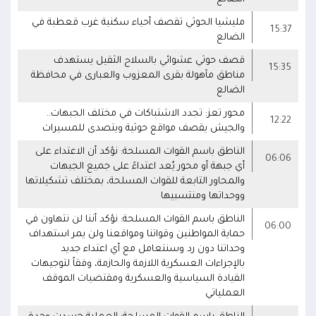
مليشيا الحوثي تقصف أحياء سكنية غرب قعطبة في
15:37
الضالع
قصف حوثي عشوائي بالسلاح الثقيل يستهدف
15:35
مناطق مآهولة بقرى المعزوب والعبارى في محافظة
الضالع
محور تعز: تجدد الاشتباكات في مختلف الجبهات..
12:22
والجيش يقصف مواقع حوثية ويتصدى للمسيرات
الناطق باسم القوات المسلحة: نؤكد أن الاعتداء على
06:06
أي جبهة أو محور يُعد اعتداءً على جميع الجبهات
والمحاور التابعة للقوات المسلحة، بمختلف تشكيلاتها
ووحداتها ومنتسبيها
الناطق باسم القوات المسلحة: نؤكد أننا لن نتهاون في
06:00
حماية المواطنين وقواتنا ومواقعنا ولن يمر استهداف
وحداتنا دون رد وسنتعامل مع أي اعتداء جديد
بالإجراءات العسكرية اللازمة والحازمة، وفقاً لتوجيهات
القيادة السياسية والعسكرية ومقتضيات الموقف
العملياتي