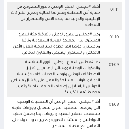
أشاد #مجلس_الدفاع_الوطني بالدور السعودي في
01:11
حماية أمن المنطقة وممراتها المائية وتعزيز الشراكات
الإقليمية والدولية بما يخدم الأمن والاستقرار في
المنطقة
رحب #مجلس_الدفاع_الوطني باتفاقية مكة للدفاع
01:10
المشترك بين المملكة العربية السعودية وتركيا
وباكستان، مؤكدا انها خطوة استراتيجية لتعزيز الأمن
الجماعي والاستقرار الإقليمي والتعاون الدفاعي
دعا #مجلس_الدفاع_الوطني القوى السياسية
01:09
والمكونات الوطنية ووسائل الإعلام إلى تعزيز
الاصطفاف الوطني وتوحيد الخطاب خلف مؤسسات
الدولة والقوات المسلحة والعمل على إفشال مساعي
الحوثيين الرامية إلى إضعاف الجبهة الداخلية وتمرير
مخططاتهم التخريبية
أكد #مجلس_الدفاع_الوطني أن التضحيات الوطنية
01:08
التي يفرضها التصعيد الحوثي ستقابل بإجراءات حازمة
تستهدف مصادر التهديد والإرهاب، بما يضمن حماية
المواطنين والمنشآت الحيوية وتعزيز قدرة الدولة على
التعامل مع مختلف المخاطر