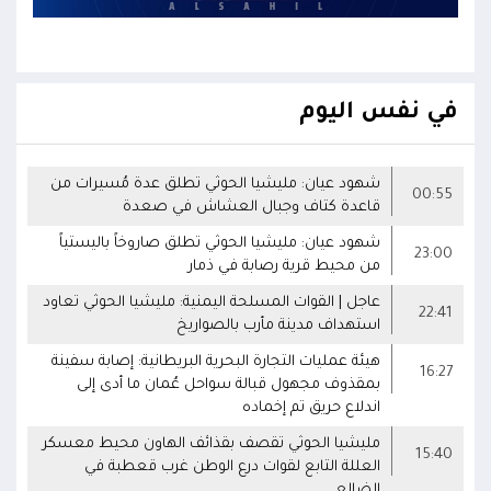
في نفس اليوم
شهود عيان: مليشيا الحوثي تطلق عدة مُسيرات من
00:55
قاعدة كتاف وجبال العشاش في صعدة
شهود عيان: مليشيا الحوثي تطلق صاروخاً باليستياً
23:00
من محيط قرية رصابة في ذمار
عاجل | القوات المسلحة اليمنية: مليشيا الحوثي تعاود
22:41
استهداف مدينة مأرب بالصواريخ
هيئة عمليات التجارة البحرية البريطانية: إصابة سفينة
16:27
بمقذوف مجهول قبالة سواحل عُمان ما أدى إلى
اندلاع حريق تم إخماده
مليشيا الحوثي تقصف بقذائف الهاون محيط معسكر
15:40
العللة التابع لقوات درع الوطن غرب قعطبة في
الضالع