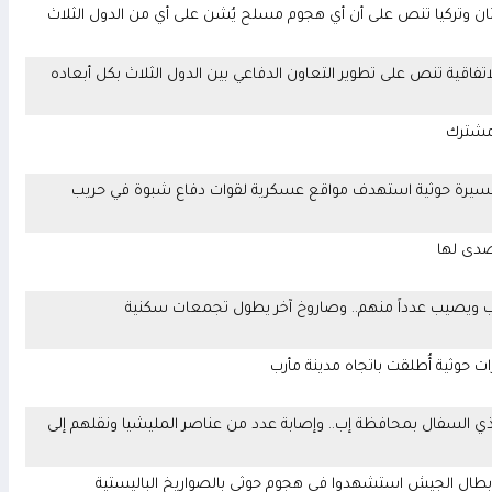
تان وتركيا تنص على أن أي هجوم مسلح يُشن على أي من الدول الثلاث
اتفاقية تنص على تطوير التعاون الدفاعي بين الدول الثلاث بكل أبعاده
 مشترك
4 آخرين في هجوم بمُسيرة حوثية استهدف مواقع عسكرية لقوات دفاع شبوة في حريب
صدى لها
ب ويصيب عدداً منهم.. وصاروخ آخر يطول تجمعات سكنية
 حوثية أُطلقت باتجاه مدينة مأرب
 السفال بمحافظة إب.. وإصابة عدد من عناصر المليشيا ونقلهم إلى
 المشتركة بوزارة الدفاع تنعى 17 من أبطال الجيش استشهدوا في هجوم حوثي بالصواريخ الباليستية