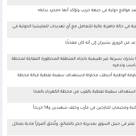
د مواقع حوثية في جبهة حريب وتؤكد أنها «مجرد بداية»
ة في حالة جاهزية عالية للتعامل مع أي تهديدات للمليشيا الحوثية في
عد من الزورق يشيران إلى أنه كان مفخخًا
ًا يتحرك بسرعة غير طبيعية باتجاه المنطقة المحظورة المقابلة لمحطة
ناسب وتدمره
مقاومة الوطنية أحبطت محاولة لاستهداف سفينة نفطية قبالة محطة
اول استهداف سفينة نفطية بالقرب من محطة الكهرباء بالمخا
ومخيماتٍ للنازحين في مأرب وخلف شهيدين و14 جريحاً
ر في حبيل السوق بمديرية حجر بالضالع، وتُلحق أضراراً مادية بمنازل