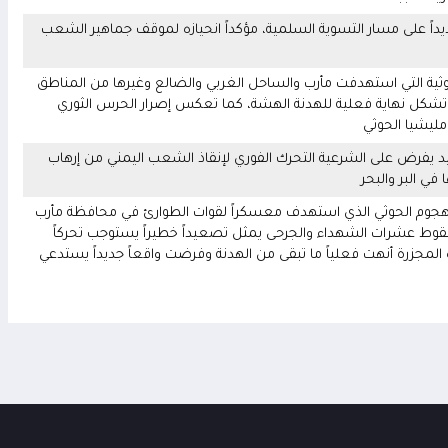
جديداً على مسار التسوية السلمية، مؤكداً انحيازه لموقف جماهير الشعب
ية التي استهدفت مأرب والساحل الغربي والضالع وغيرها من المناطق
شكل نهاية فعلية للهدنة الهشة، كما تعكس إصرار الحرس الثوري
 مليشيا الحوثي
د يفرض على الشرعية التحرك الفوري لإنقاذ الشعب اليمني من إرهاب
في البر والبحر
لهجوم الحوثي الذي استهدف معسكراً لقوات الطوارئ في محافظة مأرب
سقوط عشرات الشهداء والجرحى يمثل تصعيداً خطيراً يستوجب تحركاً
هذه المجزرة أنهت فعلياً ما تبقى من الهدنة وفرضت واقعاً جديداً يستدعي