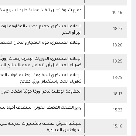
دفاع شبوة تعلن تنفيذ عملية «الرد السريع» ض
19:46
الاعلام العسكري: جميع وحدات المقاومة الوطني
18:27
البر أو البحر
الإعلام العسكري: قوة الانفجار والدخان المتصا
18:26
الإعلام العسكري: الدوريات البحرية رصدت زورق
18:25
كهرباء المخا قبل أن تتعامل معه بالسلاح الم
الإعلام العسكري للمقاومة الوطنية: قوات ال
18:25
كهرباء المخا باستخدام زورق مفخخ
المقاومة الوطنية تدمر زورقاً حوثياً مفخخاً ح
18:13
وزير الصحة: القصف الحوثي استهدف أحياءً سكنية 
15:22
مليشيا الحوثي تقصف بالمُسيرات مدرسة علي عنت
15:16
المواطنين المجاورة