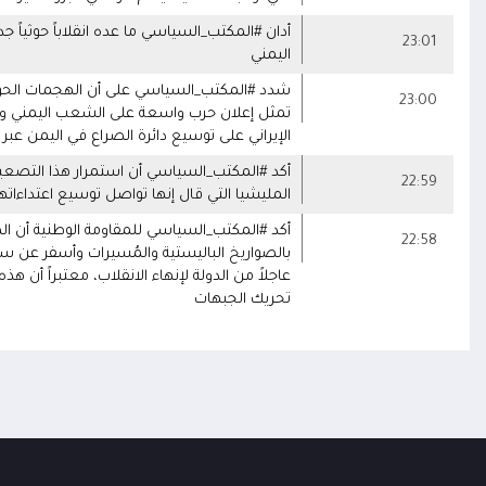
أدان #المكتب_السياسي ما عده انقلاباً حوثياً 
23:01
اليمني
شدد #المكتب_السياسي على أن الهجمات الحوث
23:00
تمثل إعلان حرب واسعة على الشعب اليمني وت
الإيراني على توسيع دائرة الصراع في اليمن عبر
أكد #المكتب_السياسي أن استمرار هذا التصعي
22:59
المليشيا التي قال إنها تواصل توسيع اعتداءاتها 
أكد #المكتب_السياسي للمقاومة الوطنية أن ا
22:58
بالصواريخ الباليستية والمُسيرات وأسفر عن 
عاجلاً من الدولة لإنهاء الانقلاب، معتبراً أن 
تحريك الجبهات