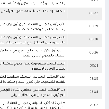
02:03
والمسيرات.. وتؤكد: الرد سيكون رادعاً واستعا
التحالف: إصابة 11 مدنياً بينهم طفل وامرأة في نجران جراء اعتداءات حوثية بالمقذوفات على الأعيان المدنية
00:42
نائب رئيس مجلس القيادة الفريق أول ركن طارق 
00:29
واستعادة الدولة وعاصمتها صنعاء
نائب رئيس مجلس القيادة الفريق أول ركن طارق ص
00:28
والثالثة وحسن التعامل مع الموقف وثبات الم
الفريق أول ركن طارق صالح يعزي في اتصالين ه
00:26
الأبطال بالهجوم الحوثي الغادر
اللجنة الأمنية بحضرموت تدين هجوم مليشيا ال
00:21
لحماية الأمن والاستقرار
جدد #المكتب_السياسي تمسكه بمواصلة النضال
23:05
لتقديم التضحيات حتى تحرير البلاد واستعادة ا
دعا #المكتب_السياسي مجلس القيادة الرئاسي
23:04
الحوثيين المدعومين من النظام الإيراني
طالب #المكتب_السياسي مجلس القيادة الرئاسي و
23:02
التي ارتكبتها المليشيا لم تترك أي مبرر لتأخير 