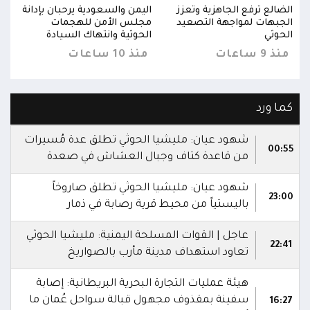
نة
الضالع ترفع الجاهزية وتعزز
اليمن والسعودية يرحبان بإدانة
الضا
الجبهات لمواجهة التصعيد
مجلس الأمن للهجمات
الجب
الحوثي
الحوثية وانتهاك السيادة
الحو
منذ 9 ساعات
منذ 10 ساعات
منذ 9 س
كما ورد
شهود عيان: مليشيا الحوثي تطلق عدة مُسيرات
00:55
من قاعدة كتاف وجبال العشاش في صعدة
شهود عيان: مليشيا الحوثي تطلق صاروخاً
23:00
باليستياً من محيط قرية رصابة في ذمار
عاجل | القوات المسلحة اليمنية: مليشيا الحوثي
22:41
تعاود استهداف مدينة مأرب بالصواريخ
هيئة عمليات التجارة البحرية البريطانية: إصابة
سفينة بمقذوف مجهول قبالة سواحل عُمان ما
16:27