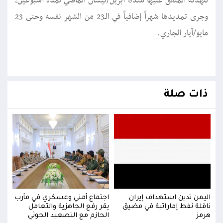
للهدنة المتفق عليها منذ8 أبريل/نيسان الماضي لمدة أسبوعين،
وجرى تمديدها شهراً إضافياً في الـ23 من الشهر نفسه وحتى 23
مايو/آيار الجاري.
ذات صلة
رب
اليمن تدين استهداف إيران
اجتماع أمني وعسكري في مأرب
اليم
ناقلة نفط إماراتية في مضيق
يقر رفع الجاهزية والتعامل
ناقل
هرمز
الحازم مع التصعيد الحوثي
هرمز