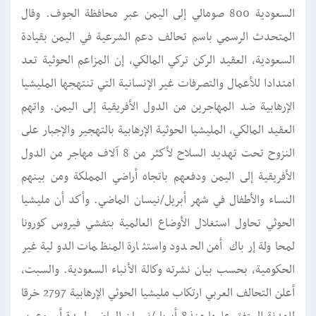
السعودية 800 صومالي إلى اليمن عبر محافظة الجوف. وقال
المتحدث الرسمي باسم تحالف دعم الشرعية في اليمن بقيادة
السعودية، العقيد الركن تركي المالكي، إن المزاعم الحوثية تعد
امتدادا للأعمال والتصرفات غير الإنسانية التي تنتهجها المليشيا
الإرهابية ضد المهاجرين من الدول الأفريقية إلى اليمن. واتهم
العقيد المالكي، المليشيا الحوثية الإرهابية بالتهجير والإجبار على
النزوح تحت تهديد السلاح لأكثر من 8 آلاف مهاجر من الدول
الأفريقية إلى اليمن ودفعهم باتجاه أراضي المملكة ومن بينهم
النساء والأطفال في شهر أبريل/نيسان الماضي. وأكد أن مليشيا
الحوثي تحاول استغلال الأوضاع العالمية بتفشي فيروس كورونا
لمحاولة إرباك أمن الحدود واستثارة المنظمات الدولية غير
الحكومية، بحسب بيان نشرته وكالة الأنباء السعودية. والسبت،
أعلن التحالف العربي ارتكاب مليشيا الحوثي الإرهابية 2797 خرقا