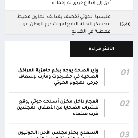
أدى إلى اندلاع حريق تم إخماده
مليشيا الحوثي تقصف بقذائف الهاون محيط
معسكر العللة التابع لقوات درع الوطن غرب
15:40
قعطبة في الضالع
مليشيا الحوثي تقصف أحياء سكنية غرب قعطبة
الأكثر قراءة
15:37
في الضالع
قصف حوثي عشوائي بالسلاح الثقيل يستهدف
وزير الصحة يوجه برفع جاهزية المرافق
01
مناطق مآهولة بقرى المعزوب والعبارى في
15:35
الصحية في حضرموت ومأرب لإسعاف
محافظة الضالع
جرحى الهجوم الحوثي
محور تعز: تجدد الاشتباكات في مختلف الجبهات..
12:22
انفجار داخل مخزن أسلحة حوثي يوقع
02
والجيش يقصف مواقع حوثية ويتصدى للمسيرات
عشرات الضحايا من الأطفال المجندين
غرب صنعاء
السعدي يحذر مجلس الأمن: الحوثيون
03