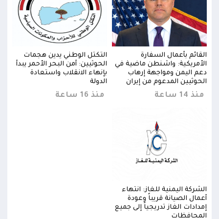
القائم بأعمال السفارة
التكتل الوطني يدين هجمات
القا
دأ
الأمريكية: واشنطن ماضية في
الحوثيين: أمن البحر الأحمر يبدأ
الأم
دعم اليمن ومواجهة إرهاب
بإنهاء الانقلاب واستعادة
دعم 
الحوثيين المدعوم من إيران
الدولة
الحو
منذ 14 ساعة
منذ 16 ساعة
منذ 14 
الشركة اليمنية للغاز: انتهاء
الشرك
أعمال الصيانة قريباً وعودة
أعمال
إمدادات الغاز تدريجياً إلى جميع
إمداد
المحافظات
المح