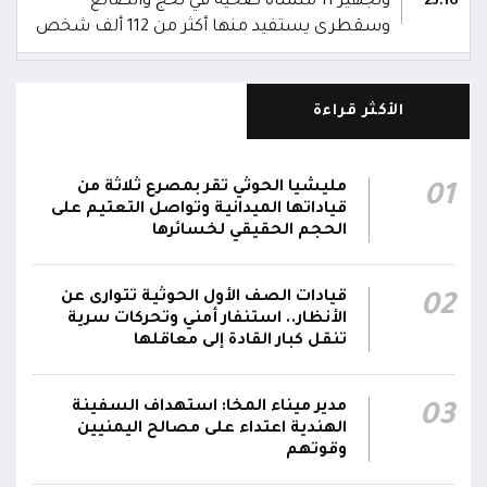
وتجهيز 11 منشأة صحية في لحج والضالع
23:16
وسقطرى يستفيد منها أكثر من 112 ألف شخص
الحوثيون يزعمون استهداف ثاني ناقلة نفط
سعودية خلال 24 ساعة بصاروخ باليستي في خليج
22:01
الأكثر قراءة
عدن
الشركة اليمنية للغاز: أعمال الصيانة أوشكت على
مليشيا الحوثي تقر بمصرع ثلاثة من
01
الانتهاء وإمدادات الغاز ستعود تدريجياً لتغطية
21:45
قياداتها الميدانية وتواصل التعتيم على
احتياجات كافة المحافظات
الحجم الحقيقي لخسائرها
رئيس مجلس القيادة يُصدر قراراً بتعيين يحيى
قيادات الصف الأول الحوثية تتوارى عن
02
محمد كزمان وكيلاً لقطاع الأمن الداخلي، وأحمد
21:18
الأنظار.. استنفار أمني وتحركات سرية
سعد السقطري وكيلاً لقطاع الأمن الخارجي؛ في
تنقل كبار القادة إلى معاقلها
الجهاز المركزي لأمن الدولة
رئيس مجلس القيادة يعين اللواء الركن طيار
مدير ميناء المخا: استهداف السفينة
03
الهندية اعتداء على مصالح اليمنيين
عبدالعزيز سعيد المحيا قائداً للقوات الجوية والدفاع
21:13
وقوتهم
الجوي.. ويُعين العميد ناشر منصور باجري رئيساً
لأركانها