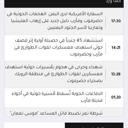
كما ورد
السفارة الأمريكية لدى اليمن: الهجمات الحوثية في
حضرموت ومأرب دليل جديد على إرهاب المليشيا
17:30
وتعازينا لأسر الجنود اليمنيين
استشهاد 45 جندياً في حصيلة أولية إثر قصف
حوثي استهدف معسكرات لقوات الطوارئ في
14:21
مأرب وحضرموت
شهداء وجرحى في هجوم بمُسيرات حوثية استهدف
معسكرين لقوات الطوارئ في منطقة الرويك
13:28
بصحراء حضرموت
الدفاعات الجوية تُسقط مُسيرة حوثية في أجواء
01:20
مدينة مأرب
شرطة تعز تضبط قاتل المساعد "موسى نعمان"
أحد منتسبي قوات الطوارئ بعد ساعات من ارتكابه
00:12
الجريمة.. وتؤكد استكمال الإجراءات لإحالته إلى