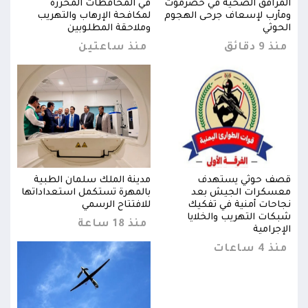
المرافق الصحية في حضرموت
في المحافظات المحررة
المر
ومأرب لإسعاف جرحى الهجوم
لمكافحة الإرهاب والتهريب
ومأر
الحوثي
وملاحقة المطلوبين
الحو
منذ 9 دقائق
منذ ساعتين
منذ 9 د
قصف حوثي يستهدف
مدينة الملك سلمان الطبية
قصف
ها
معسكرات الجيش بعد
بالمهرة تستكمل استعداداتها
معس
نجاحات أمنية في تفكيك
للافتتاح الرسمي
نجاح
شبكات التهريب والخلايا
شبكا
منذ 18 ساعة
الإجرامية
الإجر
منذ 4 ساعات
منذ 4 س