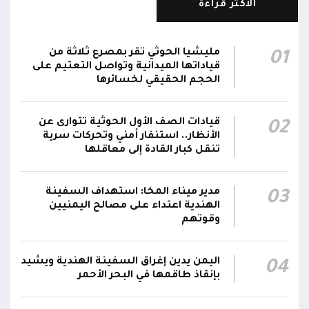
الأكثر قراءة
القضاء
مركز الملك سلمان يوقع برنامجاً لإعادة تأهيل
مليشيا الحوثي تقر بمصرع ثلاثة من
01
وتجهيز 11 منشأة صحية في لحج والضالع
23:16
قياداتها الميدانية وتواصل التعتيم على
وسقطرى يستفيد منها أكثر من 112 ألف شخص
الحجم الحقيقي لخسائرها
الحوثيون يزعمون استهداف ثاني ناقلة نفط
قيادات الصف الأول الحوثية تتوارى عن
02
سعودية خلال 24 ساعة بصاروخ باليستي في خليج
22:01
الأنظار.. استنفار أمني وتحركات سرية
عدن
تنقل كبار القادة إلى معاقلها
الشركة اليمنية للغاز: أعمال الصيانة أوشكت على
الانتهاء وإمدادات الغاز ستعود تدريجياً لتغطية
21:45
مدير ميناء المخا: استهداف السفينة
03
الهندية اعتداء على مصالح اليمنيين
احتياجات كافة المحافظات
وقوتهم
اليمن يدين إغراق السفينة الهندية ويشيد
04
بإنقاذ طاقمها في البحر الأحمر