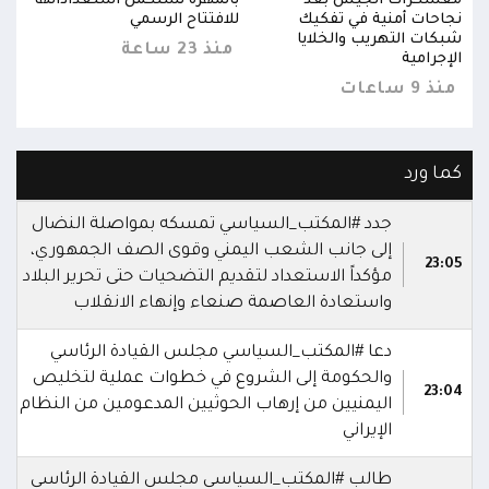
ها
معسكرات الجيش بعد
بالمهرة تستكمل استعداداتها
معس
نجاحات أمنية في تفكيك
للافتتاح الرسمي
نجاح
شبكات التهريب والخلايا
شبكا
منذ 23 ساعة
الإجرامية
الإجر
منذ 9 ساعات
منذ 9 س
كما ورد
جدد #المكتب_السياسي تمسكه بمواصلة النضال
إلى جانب الشعب اليمني وقوى الصف الجمهوري،
23:05
مؤكداً الاستعداد لتقديم التضحيات حتى تحرير البلاد
واستعادة العاصمة صنعاء وإنهاء الانقلاب
دعا #المكتب_السياسي مجلس القيادة الرئاسي
والحكومة إلى الشروع في خطوات عملية لتخليص
23:04
اليمنيين من إرهاب الحوثيين المدعومين من النظام
الإيراني
طالب #المكتب_السياسي مجلس القيادة الرئاسي