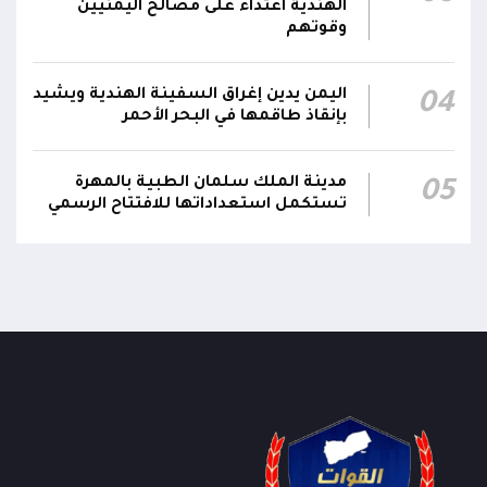
الهندية اعتداء على مصالح اليمنيين
توسيع اعتداءاتها في البر والبحر
وقوتهم
أكد #المكتب_السياسي للمقاومة الوطنية أن
الهجوم الحوثي الذي استهدف معسكراً لقوات
اليمن يدين إغراق السفينة الهندية ويشيد
04
بإنقاذ طاقمها في البحر الأحمر
الطوارئ في محافظة مأرب بالصواريخ الباليستية
والمُسيرات وأسفر عن سقوط عشرات الشهداء
22:58
والجرحى يمثل تصعيداً خطيراً يستوجب تحركاً عاجلاً
مدينة الملك سلمان الطبية بالمهرة
05
من الدولة لإنهاء الانقلاب، معتبراً أن هذه المجزرة
تستكمل استعداداتها للافتتاح الرسمي
أنهت فعلياً ما تبقى من الهدنة وفرضت واقعاً
جديداً يستدعي تحريك الجبهات
تواصل انقطاع خدمات شبكتي يمن موبايل وMTN
22:37
عن أجزاء واسعة من محافظة مأرب منذ ساعات