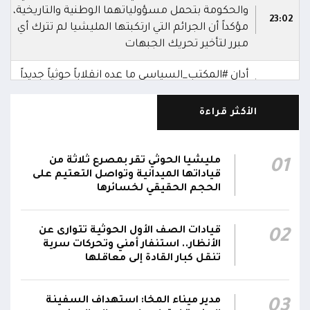
والحكومة بتحمل مسؤولياتهما الوطنية والتاريخية،
23:02
مؤكداً أن الجرائم التي ارتكبتها المليشيا لم تترك أي
مبرر لتأخير تحريك الجبهات
أدان #المكتب_السياسي ما عده انقلاباً حوثياً جديداً
على مسار التسوية السلمية، مؤكداً انحيازه لموقف
23:01
جماهير الشعب اليمني
الأكثر قراءة
شدد #المكتب_السياسي على أن الهجمات الحوثية
التي استهدفت مأرب والساحل الغربي والضالع
مليشيا الحوثي تقر بمصرع ثلاثة من
01
وغيرها من المناطق تمثل إعلان حرب واسعة على
قياداتها الميدانية وتواصل التعتيم على
الحجم الحقيقي لخسائرها
الشعب اليمني وتشكل نهاية فعلية للهدنة
23:00
الهشة، كما تعكس إصرار الحرس الثوري الإيراني
على توسيع دائرة الصراع في اليمن عبر مليشيا
قيادات الصف الأول الحوثية تتوارى عن
02
الحوثي
الأنظار.. استنفار أمني وتحركات سرية
تنقل كبار القادة إلى معاقلها
أكد #المكتب_السياسي أن استمرار هذا التصعيد
يفرض على الشرعية التحرك الفوري لإنقاذ الشعب
22:59
مدير ميناء المخا: استهداف السفينة
03
اليمني من إرهاب المليشيا التي قال إنها تواصل