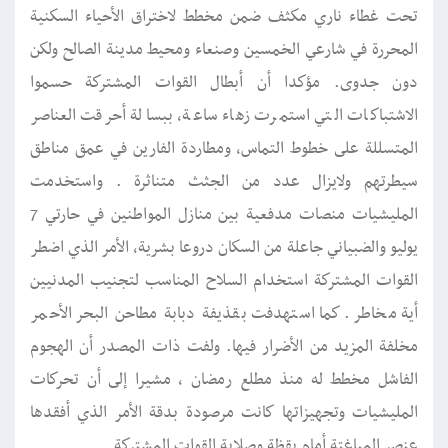
تحت غطاء ناري مكثف ضمن مخطط لاختراق الأحياء السكنية
المحررة في شارعي الخمسين وصنعاء ومحيط مدينة الصالح ولكن
دون جدوى. مؤكدا أن أبطال القوات المشتركة حسموا
الاشتباكات التي استمرت زهاء ساعة، ببسالة أحرقت العناصر
المتسللة على خطوط التماس، ومطاردة الفارين في عمق مناطق
سيطرتهم ولايزال عدد من الجثث متناثرة . واستخدمت
المليشيات منصات مدفعية بين منازل المواطنين في حارتي 7
يوليو والضبياني جاعلة من السكان دروعا بشرية، الأمر الذي اضطر
القوات المشتركة استخدام السلاح المناسب لتجنيب المدنيين
أية مخاطر. كما استهدفت بقذيفة دبابة مطاحن البحر الأحمر
مخلفة المزيد من الأضرار فيها. ولفت ذات المصدر أن الهجوم
الفاشل مخطط له منذ مطلع رمضان ، مشيرا إلى أن تحركات
المليشيات وتجهيزاتها كانت مرصودة بدقة الأمر الذي أفقدها
عنصر المباغتة أمام يقظة وصلابة القوات المشتركة.