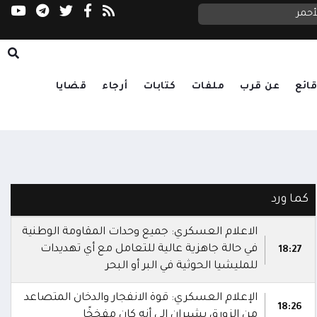
أحمر
الصحة: شهيدان و14 جريحاً في قصف حوثي استهدف أحياء سكنية ومخيمات للنازحين بمأرب
ائع
عن قرب
ملفات
كتابات
أرجاء
قضايا
كما ورد
الاعلام العسكري: جميع وحدات المقاومة الوطنية
في حالة جاهزية عالية للتعامل مع أي تهديدات
18:27
للمليشيا الحوثية في البر أو البحر
الإعلام العسكري: قوة الانفجار والدخان المتصاعد
18:26
من الزورق يشيران إلى أنه كان مفخخًا