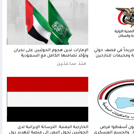
صحة: شهيدان و14 جريحاً في قصف حوثي
الإمارات تدين هجوم الحوثيين على نجران
المق
 ومخيمات للنازحين
وتؤكد تضامنها الكامل مع السعودية
سفين
منذ ساعتين
من
ثيون أسقطوا فرص
الخارجية اليمنية: الترسانة الإيرانية لدى
مجلي
ة.. والحسم العسكري
الحوثيين تحول اليمن إلى منصة لتهديد دول
وتعا