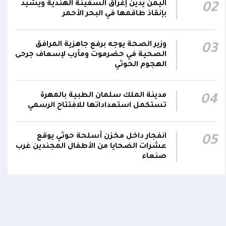
اليمن يدين إغراق السفينة الهندية ويشيد
02
مليشيا الحوثي تقصف بالمُسيرات مدرسة علي
بإنقاذ طاقمها في البحر الأحمر
عنتر في حبيل السوق بمديرية حجر بالضالع، وتُلحق
15:16
أضراراً مادية بمنازل المواطنين المجاورة
وزير الصحة يوجه برفع جاهزية المرافق
03
اتفاقية الدفاع المشتركة بين السعودية وباكستان
الصحية في حضرموت ومأرب لإسعاف جرحى
الهجوم الحوثي
وتركيا تنص على أن أي هجوم مسلح يُشن على أي
14:19
من الدول الثلاث سيعدّ هجوما عليها جميعا
مدينة الملك سلمان الطبية بالمهرة
04
تستكمل استعداداتها للافتتاح الرسمي
انفجار داخل مخزن أسلحة حوثي يوقع
05
عشرات الضحايا من الأطفال المجندين غرب
صنعاء