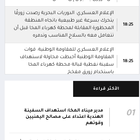
الإعلام العسكري: الدوريات البحرية رصدت زورقًا
يتحرك بسرعة غير طبيعية باتجاه المنطقة
18:25
المحظورة المقابلة لمحطة كهرباء المخا قبل أن
تتعامل معه بالسلاح المناسب وتدمره
الإعلام العسكري للمقاومة الوطنية: قوات
المقاومة الوطنية أحبطت محاولة لاستهداف
18:25
سفينة نفطية قبالة محطة كهرباء المخا
باستخدام زورق مفخخ
المقاومة الوطنية تدمر زورقاً حوثياً مفخخاً حاول
الأكثر قراءة
استهداف سفينة نفطية بالقرب من محطة
18:13
الكهرباء بالمخا
مدير ميناء المخا: استهداف السفينة
01
وزير الصحة: القصف الحوثي استهدف أحياءً
الهندية اعتداء على مصالح اليمنيين
سكنية ومخيماتٍ للنازحين في مأرب وخلف
15:22
وقوتهم
شهيدين و14 جريحاً