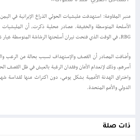
الساحل الغربي
منذ 6 سنوات
منبر المقاومة: استهدفت مليشيات الحوثي الذراع الإيرانية في اليمن
الأسلحة المتوسطة والخفيفة. مصادر محلية ذكرت، أن المليشيات ا
RBG، في الوقت الذي فتحت نيران أسلحتها الرشاشة المتوسطة عيار 14.5 وعيار 12.7 وسلاح الدوشكا بشكل متعمد وهستيري.
وأضافت المصادر أن القصف والإستهداف تسبب بحالة من الرعب والذع
أسرهم، وذلك لإنعدام الأمان وفقدان الرغبة بالعيش في ظل القصف الح
واختراق الهدنة الأممية بشكل يومي، دون اكتراث منها لقداسة شهر
الدولي والأمم المتحدة.
ذات صلة