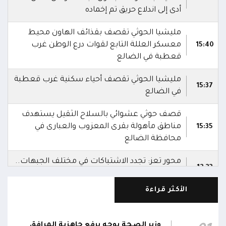
أدى إلى اندلاع حريق تم إخماده
مليشيا الحوثي تقصف بقذائف الهاون محيط
معسكر العللة التابع لقوات درع الوطن غرب
15:40
قعطبة في الضالع
مليشيا الحوثي تقصف أحياء سكنية غرب قعطبة
15:37
في الضالع
قصف حوثي عشوائي بالسلاح الثقيل يستهدف
مناطق مآهولة بقرى المعزوب والعبارى في
15:35
محافظة الضالع
محور تعز: تجدد الاشتباكات في مختلف الجبهات..
12:22
والجيش يقصف مواقع حوثية ويتصدى للمسيرات
الأكثر قراءة
الناطق باسم القوات المسلحة: نؤكد أن الاعتداء
على أي جبهة أو محور يُعد اعتداءً على جميع
06:06
الجبهات والمحاور التابعة للقوات المسلحة،
وزير الصحة يوجه برفع جاهزية المرافق