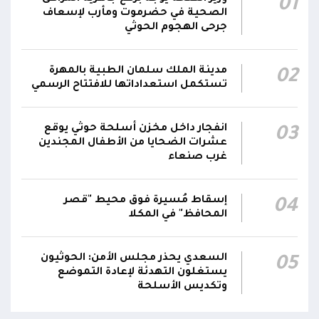
01
بمختلف تشكيلاتها ووحداتها ومنتسبيها
الصحية في حضرموت ومأرب لإسعاف
جرحى الهجوم الحوثي
الناطق باسم القوات المسلحة: نؤكد أننا لن نتهاون
في حماية المواطنين وقواتنا ومواقعنا ولن يمر
مدينة الملك سلمان الطبية بالمهرة
02
استهداف وحداتنا دون رد وسنتعامل مع أي اعتداء
06:00
تستكمل استعداداتها للافتتاح الرسمي
جديد بالإجراءات العسكرية اللازمة والحازمة، وفقاً
لتوجيهات القيادة السياسية والعسكرية
ومقتضيات الموقف العملياتي
انفجار داخل مخزن أسلحة حوثي يوقع
03
عشرات الضحايا من الأطفال المجندين
غرب صنعاء
الناطق باسم القوات المسلحة: العملية جسدت
05:46
وحدة المحاور والقيادة والسيطرة للقوات المسلحة
إسقاط مُسيرة فوق محيط "قصر
04
المحافظ" في المكلا
السعدي يحذر مجلس الأمن: الحوثيون
05
يستغلون التهدئة لإعادة التموضع
وتكديس الأسلحة