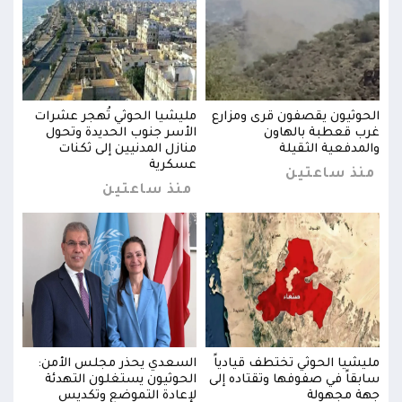
ت
الحوثيون يقصفون قرى ومزارع
مليشيا الحوثي تُهجر عشرات
الحو
غرب قعطبة بالهاون
الأسر جنوب الحديدة وتحول
غرب 
والمدفعية الثقيلة
منازل المدنيين إلى ثكنات
والم
عسكرية
منذ ساعتين
من
منذ ساعتين
:
مليشيا الحوثي تختطف قيادياً
السعدي يحذر مجلس الأمن:
مليش
سابقاً في صفوفها وتقتاده إلى
الحوثيون يستغلون التهدئة
سابق
جهة مجهولة
لإعادة التموضع وتكديس
جهة 