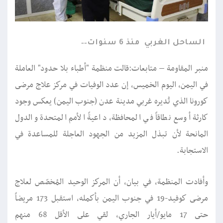
الساحل الغربي
منذ 6 سنوات
منبر المقاومة – متابعات:قالت منظمة "أطباء بلا حدود" العاملة
في اليمن، اليوم الخميس، إن عدد الوفيات في مركز علاج مرضى
كورونا الذي تُديره غربي مدينة عدن (جنوب اليمن) يعكس وجود
كارثة أوسع نطاقاً في المحافظة، داعيةً الأمم المتحدة والدول
المانحة لأن تبذل المزيد من الجهود العاجلة للمساعدة في
الاستجابة.
وأفادت المنظمة، في بيان، أن المركز الوحيد المُخصّص لعلاج
مرضى كوفيد-19 في جنوب اليمن بأكمله، استقبل 173 مريضاً
حتى 17 مايو/أيار الجاري، لقي على الأقل 68 منهم