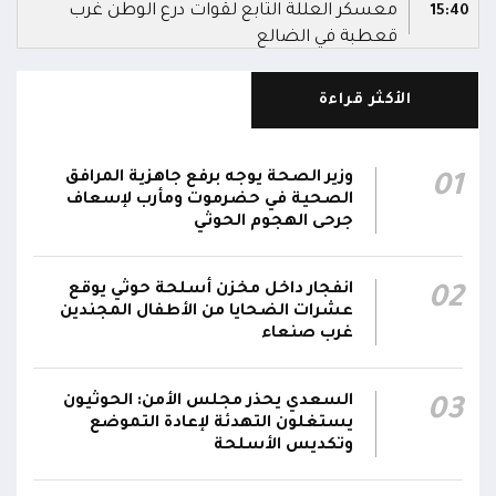
معسكر العللة التابع لقوات درع الوطن غرب
15:40
قعطبة في الضالع
مليشيا الحوثي تقصف أحياء سكنية غرب قعطبة
الأكثر قراءة
15:37
في الضالع
قصف حوثي عشوائي بالسلاح الثقيل يستهدف
وزير الصحة يوجه برفع جاهزية المرافق
01
مناطق مآهولة بقرى المعزوب والعبارى في
15:35
الصحية في حضرموت ومأرب لإسعاف
محافظة الضالع
جرحى الهجوم الحوثي
محور تعز: تجدد الاشتباكات في مختلف الجبهات..
12:22
انفجار داخل مخزن أسلحة حوثي يوقع
02
والجيش يقصف مواقع حوثية ويتصدى للمسيرات
عشرات الضحايا من الأطفال المجندين
غرب صنعاء
السعدي يحذر مجلس الأمن: الحوثيون
03
يستغلون التهدئة لإعادة التموضع
وتكديس الأسلحة