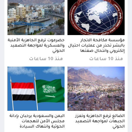
نية
مؤسسة مكافحة الاتجار
حضرموت ترفع الجاهزية الأمنية
مؤسس
يد
بالبشر تحذر من عمليات احتيال
والعسكرية لمواجهة التصعيد
بالب
إلكتروني وانتحال صفتها
الحوثي
إلكت
منذ 10 ساعات
منذ 10 ساعات
منذ 10 س
نة
الضالع ترفع الجاهزية وتعزز
اليمن والسعودية يرحبان بإدانة
الضا
الجبهات لمواجهة التصعيد
مجلس الأمن للهجمات
الجب
الحوثي
الحوثية وانتهاك السيادة
الحو