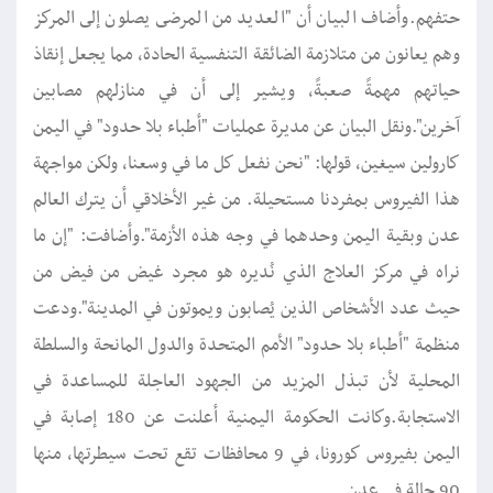
حتفهم.وأضاف البيان أن "العديد من المرضى يصلون إلى المركز
وهم يعانون من متلازمة الضائقة التنفسية الحادة، مما يجعل إنقاذ
حياتهم مهمةً صعبةً، ويشير إلى أن في منازلهم مصابين
آخرين".ونقل البيان عن مديرة عمليات "أطباء بلا حدود" في اليمن
كارولين سيغين، قولها: "نحن نفعل كل ما في وسعنا، ولكن مواجهة
هذا الفيروس بمفردنا مستحيلة. من غير الأخلاقي أن يترك العالم
عدن وبقية اليمن وحدهما في وجه هذه الأزمة".وأضافت: "إن ما
نراه في مركز العلاج الذي نُديره هو مجرد غيض من فيض من
حيث عدد الأشخاص الذين يُصابون ويموتون في المدينة".ودعت
منظمة "أطباء بلا حدود" الأمم المتحدة والدول المانحة والسلطة
المحلية لأن تبذل المزيد من الجهود العاجلة للمساعدة في
الاستجابة.وكانت الحكومة اليمنية أعلنت عن 180 إصابة في
اليمن بفيروس كورونا، في 9 محافظات تقع تحت سيطرتها، منها
90 حالة في عدن.