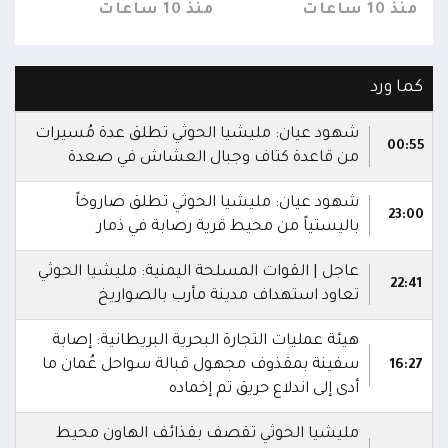
منذ 10 ساعات
منذ 10 ساعات
منذ 10 س
كما ورد
شهود عيان: مليشيا الحوثي تطلق عدة مُسيرات
00:55
من قاعدة كتاف وجبال العشاش في صعدة
شهود عيان: مليشيا الحوثي تطلق صاروخاً
23:00
باليستياً من محيط قرية رصابة في ذمار
عاجل | القوات المسلحة اليمنية: مليشيا الحوثي
22:41
تعاود استهداف مدينة مأرب بالصواريخ
هيئة عمليات التجارة البحرية البريطانية: إصابة
سفينة بمقذوف مجهول قبالة سواحل عُمان ما
16:27
أدى إلى اندلاع حريق تم إخماده
مليشيا الحوثي تقصف بقذائف الهاون محيط