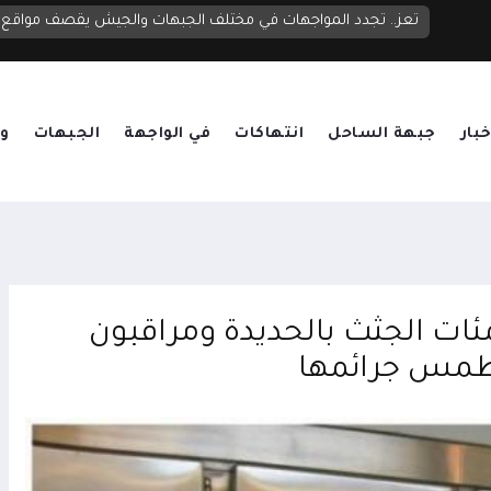
تعز.. تجدد المواجهات في مختلف الجبهات والجيش يقصف مواقع ح
خبار
جبهة الساحل
انتهاكات
في الواجهة
الجبهات
وق
ات الجثث بالحديدة ومراقبون
طمس جرائمها