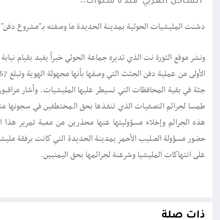
الساحل الغربي
منذ 6 سنوات
دشنت المليشيات الحوثية بمدينة الحديدة ما وصفته بـ"مشروع دفن" 715 جثة ادعت أنها مجهولة الهوية.
ونشر موقع الثورة نت الذي تديره جماعة الحوثي خبراً يفيد بقيام نياب
جثة في بقية المحافظات التي تسيطر عليها المليشيات. وأشار مراقبون
طمسا لجرائم التصفيات الذي تنفذها بحق المختطفين في سجونها متذر
هذه الجرائم وإخلاء مسؤوليتها عنها محذرين من مغبة تمرير هذا العم
حضور مسؤولة الصليب الأحمر بمدينة الحديدة التي كانت برفقة مليشيا
على انتهاكات المليشيا وشرعنة لجرائمها بحق اليمنيين.
ذات صلة