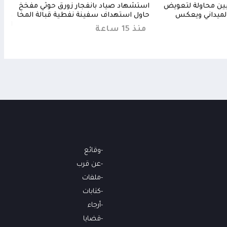
ثيين محاولة لتعويض
استشهاد صياد بانفجار زورق حوثي مفخخ
مجلس
لميداني ويعكس
حاول استهداف سفينة نفطية قبالة المخا
ويرف
الحا
منذ 15 ساعة
منذ 12 
وقائع
عن قرب
ملفات
كتابات
أرجاء
قضايا