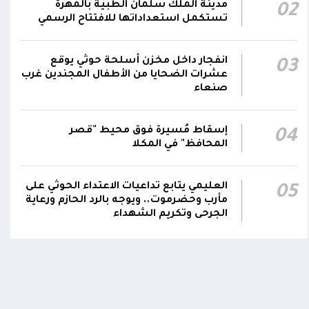
04:17
مدينة الملك سلمان الطبية بالمهرة
02
الحيمة بالتحيتا وحيس جنوب الحديدة
تستكمل استعداداتها للافتتاح الرسمي
أقر #مجلس_الدفاع_الوطني استمرار انعقاده
بصورة دائمة لمتابعة التطورات الميدانية والأمنية
انفجار داخل مخزن أسلحة حوثي يوقع
03
واتخاذ ما يلزم من إجراءات بصورة عاجلة ومستمرة
01:13
عشرات الضحايا من الأطفال المجندين غرب
صنعاء
بما يضمن سرعة الاستجابة للتصعيد الحوثي
والتعامل مع تداعياته على مختلف المستويات
إسقاط مُسيرة فوق محيط "قصر
04
المحافظ" في المكلا
العليمي يتابع تداعيات الاعتداء الحوثي على
05
مأرب وحضرموت.. ويوجه بالرد الحازم ورعاية
الجرحى وتكريم الشهداء