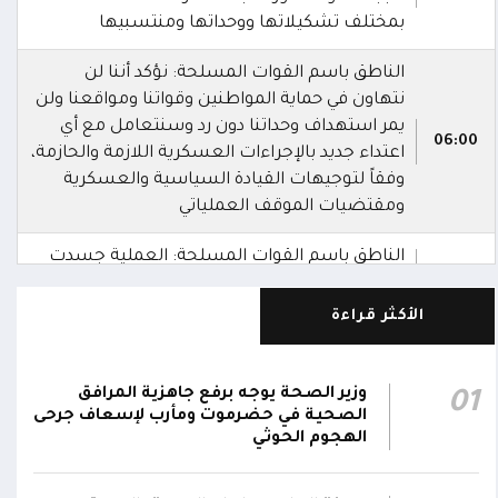
بمختلف تشكيلاتها ووحداتها ومنتسبيها
الناطق باسم القوات المسلحة: نؤكد أننا لن
نتهاون في حماية المواطنين وقواتنا ومواقعنا ولن
يمر استهداف وحداتنا دون رد وسنتعامل مع أي
06:00
اعتداء جديد بالإجراءات العسكرية اللازمة والحازمة،
وفقاً لتوجيهات القيادة السياسية والعسكرية
ومقتضيات الموقف العملياتي
الناطق باسم القوات المسلحة: العملية جسدت
05:46
وحدة المحاور والقيادة والسيطرة للقوات المسلحة
الأكثر قراءة
الناطق باسم القوات المسلحة: سنرد دون تهاون
05:35
حال استمرت اعتداءات الحوثيين الغادرة
وزير الصحة يوجه برفع جاهزية المرافق
01
الناطق باسم القوات المسلحة: نفذنا عملاً
الصحية في حضرموت ومأرب لإسعاف جرحى
05:34
عسكرياً ضد العناصر الحوثية الإرهابية وعتادها
الهجوم الحوثي
المقاومة الوطنية تصد هجوماً حوثياً في جبهتي