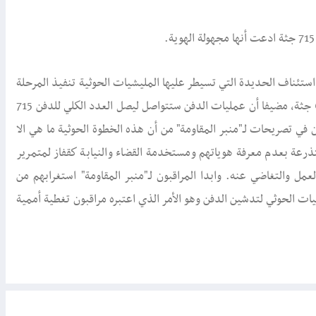
ة استئناف الحديدة التي تسيطر عليها المليشيات الحوثية تنفيذ المرحلة
الأولى من عملية دفن الجثث التي وصفها بأنها مجهولة الهوية وتبلغ 67 جثة، مضيفا أن عمليات الدفن ستتواصل ليصل العدد الكلي للدفن 715
 في تصريحات لـ"منبر المقاومة" من أن هذه الخطوة الحوثية ما هي الا
عة بعدم معرفة هوياتهم ومستخدمة القضاء والنيابة كقفاز لمتمرير
ل والتغاضي عنه. وابدا المراقبون لـ"منبر المقاومة" استغرابهم من
ت الحوثي لتدشين الدفن وهو الأمر الذي اعتبره مراقبون تغطية أممية