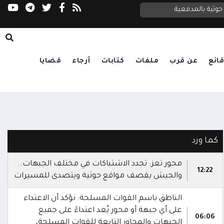
القوات المسلحة تنفذ رداً عسكرياً موحداً على مل
وثية بالمدفعية
المقاومة الوطنية تدك مراكز قيادة وسيطرة وتحصينات وتجمعات لمليشيا الحوثي جنوب الحديدة
ائع
عن قرب
ملفات
كتابات
أرجاء
قضايا
كما ورد
محور تعز: تجدد الاشتباكات في مختلف الجبهات..
12:22
والجيش يقصف مواقع حوثية ويتصدى للمسيرات
الناطق باسم القوات المسلحة: نؤكد أن الاعتداء
على أي جبهة أو محور يُعد اعتداءً على جميع
06:06
الجبهات والمحاور التابعة للقوات المسلحة،