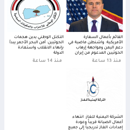
القائم بأعمال السفارة
التكتل الوطني يدين هجمات
القا
دأ
الأمريكية: واشنطن ماضية في
الحوثيين: أمن البحر الأحمر يبدأ
الأم
دعم اليمن ومواجهة إرهاب
بإنهاء الانقلاب واستعادة
دعم 
الحوثيين المدعوم من إيران
الدولة
الحو
منذ 13 ساعة
منذ 14 ساعة
منذ 13 
الشركة اليمنية للغاز: انتهاء
الشرك
أعمال الصيانة قريباً وعودة
أعمال
إمدادات الغاز تدريجياً إلى جميع
إمداد