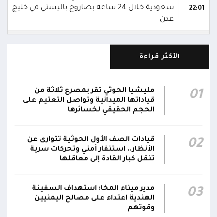
سعودية خلال 24 ساعة بصاروخ باليستي في خليج
22:01
عدن
الشركة اليمنية للغاز: أعمال الصيانة أوشكت على
الانتهاء وإمدادات الغاز ستعود تدريجياً لتغطية
21:45
الأكثر قراءة
احتياجات كافة المحافظات
رئيس مجلس القيادة يُصدر قراراً بتعيين يحيى
مليشيا الحوثي تقر بمصرع ثلاثة من
01
محمد كزمان وكيلاً لقطاع الأمن الداخلي، وأحمد
قياداتها الميدانية وتواصل التعتيم على
21:18
سعد السقطري وكيلاً لقطاع الأمن الخارجي؛ في
الحجم الحقيقي لخسائرها
الجهاز المركزي لأمن الدولة
قيادات الصف الأول الحوثية تتوارى عن
02
رئيس مجلس القيادة يعين اللواء الركن طيار
الأنظار.. استنفار أمني وتحركات سرية
عبدالعزيز سعيد المحيا قائداً للقوات الجوية والدفاع
تنقل كبار القادة إلى معاقلها
21:13
الجوي.. ويُعين العميد ناشر منصور باجري رئيساً
لأركانها
مدير ميناء المخا: استهداف السفينة
03
الهندية اعتداء على مصالح اليمنيين
قرارات رئاسية بتعيين أحمد سعيد بن بريك وراشد
وقوتهم
ناصر الجند مستشارين لرئيس مجلس القيادة
21:10