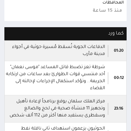
المحافظات
المح
منذ 15 ساعة
منذ 15 
كما ورد
الدفاعات الجوية تُسقط مُسيرة حوثية في أجواء
01:20
مدينة مأرب
شرطة تعز تضبط قاتل المساعد "موسى نعمان"
أحد منتسبي قوات الطوارئ بعد ساعات من ارتكابه
00:12
الجريمة.. وتؤكد استكمال الإجراءات لإحالته إلى
القضاء
مركز الملك سلمان يوقع برنامجاً لإعادة تأهيل
وتجهيز 11 منشأة صحية في لحج والضالع
23:16
وسقطرى يستفيد منها أكثر من 112 ألف شخص
الحوثيون يزعمون استهداف ثاني ناقلة نفط