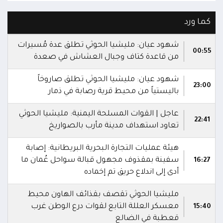
كما ورد
شهود عيان: مليشيا الحوثي تطلق عدة مُسيرات
00:55
من قاعدة كتاف وجبال العشاش في صعدة
شهود عيان: مليشيا الحوثي تطلق صاروخاً
23:00
باليستياً من محيط قرية رصابة في ذمار
عاجل | القوات المسلحة اليمنية: مليشيا الحوثي
22:41
تعاود استهداف مدينة مأرب بالصواريخ
هيئة عمليات التجارة البحرية البريطانية: إصابة
سفينة بمقذوف مجهول قبالة سواحل عُمان ما
16:27
أدى إلى اندلاع حريق تم إخماده
مليشيا الحوثي تقصف بقذائف الهاون محيط
معسكر العللة التابع لقوات درع الوطن غرب
15:40
قعطبة في الضالع