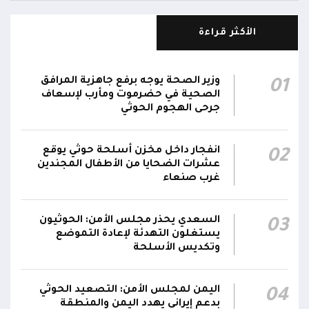
مليشيا الحوثي تقصف أحياء سكنية غرب قعطبة
الأكثر قراءة
15:37
في الضالع
قصف حوثي عشوائي بالسلاح الثقيل يستهدف
وزير الصحة يوجه برفع جاهزية المرافق
01
مناطق مآهولة بقرى المعزوب والعبارى في
15:35
الصحية في حضرموت ومأرب لإسعاف
محافظة الضالع
جرحى الهجوم الحوثي
محور تعز: تجدد الاشتباكات في مختلف الجبهات..
12:22
انفجار داخل مخزن أسلحة حوثي يوقع
02
والجيش يقصف مواقع حوثية ويتصدى للمسيرات
عشرات الضحايا من الأطفال المجندين
غرب صنعاء
السعدي يحذر مجلس الأمن: الحوثيون
03
يستغلون التهدئة لإعادة التموضع
وتكديس الأسلحة
اليمن لمجلس الأمن: التصعيد الحوثي
04
بدعم إيراني يهدد اليمن والمنطقة