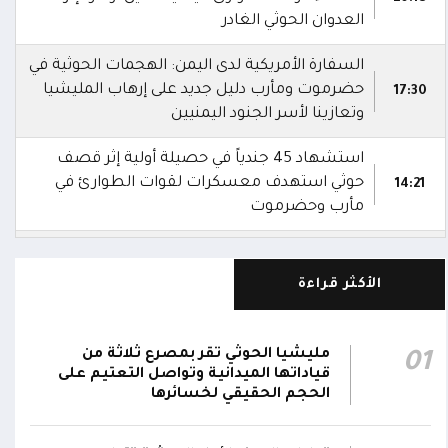
العدوان الحوثي الغادر
السفارة الأمريكية لدى اليمن: الهجمات الحوثية في
حضرموت ومأرب دليل جديد على إرهاب المليشيا
17:30
وتعازينا لأسر الجنود اليمنيين
استشهاد 45 جندياً في حصيلة أولية إثر قصف
حوثي استهدف معسكرات لقوات الطوارئ في
14:21
مأرب وحضرموت
شهداء وجرحى في هجوم بمُسيرات حوثية
استهدف معسكرين لقوات الطوارئ في منطقة
13:28
الأكثر قراءة
الرويك بصحراء حضرموت
الدفاعات الجوية تُسقط مُسيرة حوثية في أجواء
مليشيا الحوثي تقر بمصرع ثلاثة من
01
01:20
مدينة مأرب
قياداتها الميدانية وتواصل التعتيم على
الحجم الحقيقي لخسائرها
شرطة تعز تضبط قاتل المساعد "موسى نعمان"
أحد منتسبي قوات الطوارئ بعد ساعات من