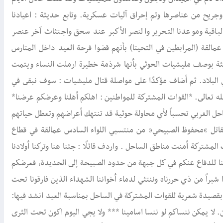
يح من عناصرها وتم إحراق آليات عسكرية. وتابع حديثة : اعيادنا
لباقية وموعدنا التحرير والنصر الأكبر عند سحق واجتثاث آخر عنصر
القة (المرابطين في التحيتا) بأنهم قضوا فرحة العيد داخل المتارس
ديثة بوصف مليشيات الحوثي بأنها شرذمة خطيرة ارملت النساء ويتمت
البلاد. ثم أضاف مؤكدًا على مواصلة قتال مليشيات : سوف نبقى في
له تعالى. *القوات المشتركة للمواطنين : اهلكم أهلنا وعرضكم عرضنا*
حل الغربي تحسباً لأي محاولة حوثية قد تنتهك أعراضهم وتعطل حياتهم
قاتل “محفوظ الصبيحي” من منتسبي اللواء السادس عمالقة في قطاع
 المشتركة أمنت مناطق الساحل . واردف قائلًا : جئنا هنا وتركنا أولادنا
خرجنا للدفاع عنكم في كل جبهة من حدود الصبيحة إلى الحديدة، فعرضكم
وا شبراً من ذي حررناه وننتثي لدماء أخواننا الشهداء الذين فارقونا تحت
قصيدة شعرية للقوات المشتركة في الساحل بمناسبة العيد انشد فيها:
 لا يمكن ننساكم لو ننسا اسامينا *** ولا يجي اليوم اكون تحت الثرى