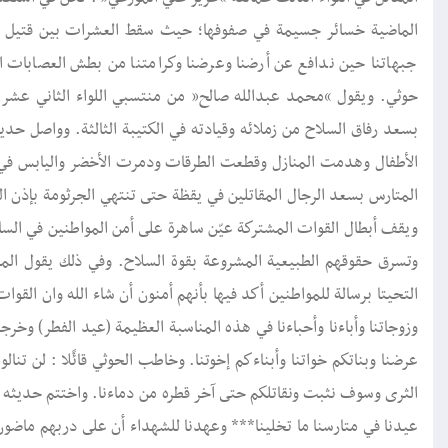
الماضية خسائر جسيمة في صفوفها؛ حيث سقط العشرات بين قتيل وجر
جبهاتنا حين ندافع عن أرضنا وعرضنا وكرامتنا من بطش العصابات ا
حوثي. ويقول “محمد عبدالله صالح” من منتسبي اللواء الثاني عشر عم
بسعد رفاق السلاح من زملائه وقيادته في الكتيبة الثالثة. وواصل ح
الأطفال وهدمت المنازل وقطعت الطرقات ودمرت الأخضر واليابس في 
المتارس بسعد الرجال المقاتلين في يقظة حتى تنتهي الجرثومة بإذن ال
ويقف أبطال القوات المشتركة عيّن ساهرة على أمن المواطنين في السا
وتسرق حقوقهم الطبيعية المشروعة بقوة السلاح. وفي ذلك يقول الم
التحيتا برسالة للمواطنين أكد فيها بأنهم أمنون أن شاء الله وان القوات
وزوجاتنا وأباءنا وأحباءنا في هذه المناسبة العظيمة (عيد الفطر) و
عرضنا وبناتكم خواتنا وأبناءكم إخوتنا. وخاطب الحوثي قائًلا : لن تنال
الثرى وسوف نثبت ونقاتلكم حتى آخر قطره من دماءنا. واختتم حديثه ب
عيدنا في متارسنا ما تخلينا*** وعهدنا للشهداء أن على دربهم ماضون.