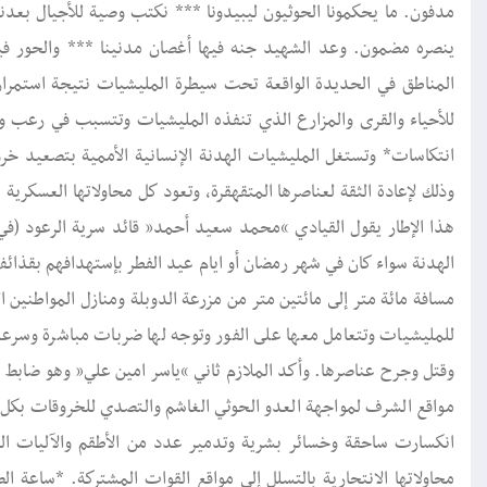
مدفون. ما يحكمونا الحوثيون ليبيدونا *** نكتب وصية للأجيال بعدنا
ينصره مضمون. وعد الشهيد جنه فيها أغصان مدنينا *** والحور فيها
المناطق في الحديدة الواقعة تحت سيطرة المليشيات نتيجة استمرار
للأحياء والقرى والمزارع الذي تنفذه المليشيات وتتسبب في رعب وخ
انتكاسات* وتستغل المليشيات الهدنة الإنسانية الأممية بتصعيد خر
وذلك لإعادة الثقة لعناصرها المتقهقرة، وتعود كل محاولاتها العسكر
هذا الإطار يقول القيادي “محمد سعيد أحمد” قائد سرية الرعود (في ل
مسافة مائة متر إلى مائتين متر من مزرعة الدوبلة ومنازل المواطنين الم
للمليشيات وتتعامل معها على الفور وتوجه لها ضربات مباشرة وسرعا
وقتل وجرح عناصرها. وأكد الملازم ثاني “ياسر امين علي” وهو ضابط بالعم
مواقع الشرف لمواجهة العدو الحوثي الغاشم والتصدي للخروقات بكل
انكسارت ساحقة وخسائر بشرية وتدمير عدد من الأطقم والآليات الع
محاولاتها الانتحارية بالتسلل إلى مواقع القوات المشتركة. *ساعة 