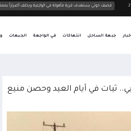
 2026
قصف حوثي يستهدف قرية مأهولة في الوازعية ويخلف أضراراً بممت
خبار
جبهة الساحل
انتهاكات
في الواجهة
الجبهات
وق
.. ثبات في أيام العيد وحصن منيع