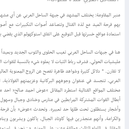
الساحل الغربي
منذ 6 سنوات
منبر المقاومة: يختلف المشهد في جبهة الساحل الغربي عن أي مشهد أخ
بهم فرحة العيد مع لذه القتال وتتصاعد أصوات التكبيرات مع أص
استعادة مواقع خسرتها قبل التوقيع على اتفاق استوكهولم الذي يقضي ب
هنا في جبهات الساحل الغربي تغيب الحلوى والثوب الجديد وبعيداً عن
مليشيات الحوثي، فشرف رباط الثبات لا يعلوه شيء بالنسبة للقوات ال
لا تقارن. * دلائل كثيرة وشواهد ظاهرة تفصح عن الروح المعنوية العال
الغربي، تتجسد في عنفوان وجوههم البركانية وعزيمتهم الفولاذية،
مختلف المواقع القتالية استطرد المقاتل “عوض احمد صالح” احد منتس
أبطال القوات المشتركة المرابطين في متارس وخنادق وجبال وسهول ج
وأشجار يستظلون تحت ظلها حد تعبيره. وتحدث “عوض” بأن فرحة ا
والكرامة، وأنهم متجذرين فيها كاوتاد الجبال، ياكلون ويشربون و
المقاتل في اللواء الثالث عمالقة “عزيز علي الموزعي” : نحن في استع