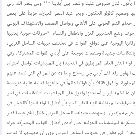
 يأتون. قتال مفروض علينا والنصر بين أيدينا *** ومن ينصر الله ربي
 وصفهم كالؤلو المكنون. ويمر عيد الفطر المبارك حزيناً على بعض
 حمام الدم الحوثي على الأهالي وتواصل القصف والإستهداف اليومي
وف وهلع المدنيين العزل والأطفال والنساء. *خروقات حوثية يعقبها
وقاتها اليومية على مواقع القوات في مختلف جبهات الساحل الغربي،
ية بانتكاسات جديدة وصفعات موجعة على أيادي القوات المشتركة. وفي
واء النقل العام المرابطين في التحيتا) بأن المليشيات تواصل اختراق
الهدنة سواء كان في شهر رمضان أو ايام عيد الفطر بإستهدافهم بقذائف الهاون وقذائف آر بي جي وسلاح م.ط 23 من المواقع التي تبعد عنهم
جاورة. وأكمل قائلاً: بأن قواتنا دائماً في جاهزية قتالية عالية مترصدة
ن ما تخمد نيران أسلحتها وتنزل على الميلشيات الانتكاسات في أسر
ليات الميدانية للواء النقل العام بأن أبطال اللواء ثابتوا كالجبال في
 عزيمة وإصرار. وشهدت جبهات الساحل الغربي خلال أيام عيد الفطر
سكرية للمليشيات الحوثية على أيادي أبطال القوات المشتركة جراء
الصفر* المرابطون في جبهات الساحل الغربي يرون أن مهمتهم لا تعرف