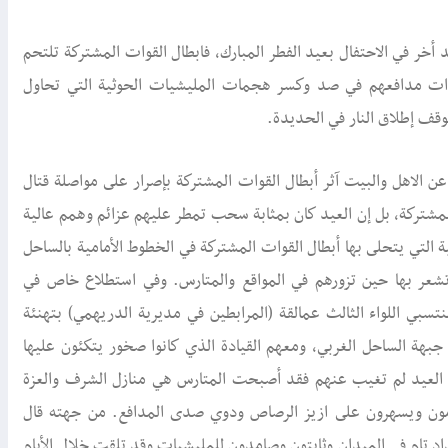
ر في الاحتفال بعيد الفطر المبارك، فابطال القوات المشتركة تلتحم
وات مدافعهم في صد وكسر هجمات المليشيات الحوثية التي تحاول
وقف إطلاق النار في الحديدة.
 الاهل والبيت آثر أبطال القوات المشتركة بإصرار على مواصلة قتال
مشتركة، بل إن العيد كان بمثابة سحب تمطر عليهم عزائم وهمم عالية
ية التي يتحلى بها أبطال القوات المشتركة في الخطوط الأمامية بالساحل
 تشعر بها حين تزورهم في المواقع والمتارس. وفي استطلاع خاص في
بي اللواء الثالث عمالقة (المرابطين في مديرية الدريهمي) بتهنئة
بهة الساحل الغربي، ومعهم القيادة الذي كانوا صخور يتكئون عليها
لعيد لم تغيب عنهم فقد أصبحت المتارس هي منازل الشرف والعزة
ينامون ويسهرون على ازيز الرصاص ودوي صدى المدافع. من جهته قال
داد تام في الميدان وثابتون وصامدون للمليشيات وقد تلقت خلال الأيام