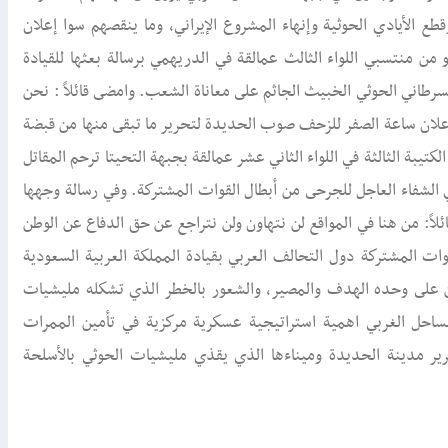
ع الأيادي الحوثية وإنهاء المشروع الإيراني، وما ينقصهم سوا إعلان
ن منتسبي اللواء الثالث عمالقة في الدريهمي برسالة بعثها للقيادة
السرطاني الحوثي الخبيث الجاثم على معاناة الشعب. وامضى قائلاً : نحن
إعلان ساعة الصفر للزحف صوب الحديدة لتحرير ما تبقى منها من قبضة
يبة الثالثة في اللواء الثاني عشر عمالقة بجبهة التحيتا ترحم المقاتل
لشفاء العاجل للجرحى من أبطال القوات المشتركة. وفي رسالة وجهها
لاً: من هنا في المواقع لن نتهاون ولن نتراجع عن حق الدفاع عن الوطن
قوات المشتركة دول التحالف العربي بقيادة المملكة العربية السعودية
دين على وحده الهدف والمصير، والشعور بالخطر الذي تشكله مليشيات
لساحل الغربي اهمية استراتيجية عسكرية مركزية في تأمين الممرات
ر مدينة الحديدة وميناءها الذي يقذي مليشيات الحوثي بالأسلحة