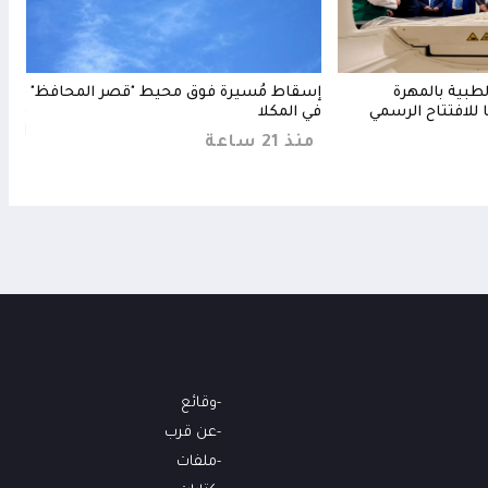
طبية بالمهرة
إسقاط مُسيرة فوق محيط "قصر المحافظ"
قصف
للافتتاح الرسمي
في المكلا
بعد 
الته
منذ 21 ساعة
منذ 6 س
وقائع
عن قرب
ملفات