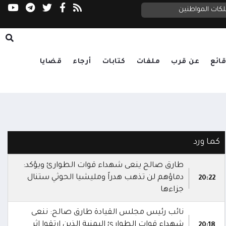
إب.. مليشيا الحوثي تقتحم عمارة سكنية وتنهب م
الدفاع تنعى شهداء الهجوم الحوثي على معسكرات الجيش: الرد آتٍ في الزمان والمكان المناسبين
لكات المواطنين
ائع
عن قرب
ملفات
كتابات
أرجاء
قضايا
كما ورد
طارق صالح ينعى شهداء قوات الطوارئ ويؤكد:
دماؤهم لن تذهب هدراً ومليشيا الحوثي ستنال
20:22
جزاءها
نائب رئيس مجلس القيادة طارق صالح: ننعى
شهداء قوات الطوارئ اليمنية الذين ارتقوا إثر
20:18