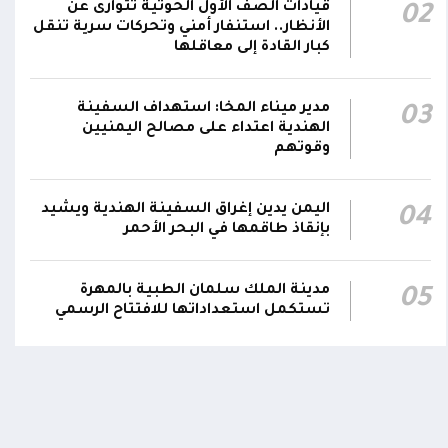
00:12
قيادات الصف الأول الحوثية تتوارى عن
02
ارتكابه الجريمة.. وتؤكد استكمال الإجراءات لإحالته
الأنظار.. استنفار أمني وتحركات سرية تنقل
إلى القضاء
كبار القادة إلى معاقلها
مركز الملك سلمان يوقع برنامجاً لإعادة تأهيل
وتجهيز 11 منشأة صحية في لحج والضالع
23:16
مدير ميناء المخا: استهداف السفينة
03
الهندية اعتداء على مصالح اليمنيين
وسقطرى يستفيد منها أكثر من 112 ألف شخص
وقوتهم
اليمن يدين إغراق السفينة الهندية ويشيد
04
بإنقاذ طاقمها في البحر الأحمر
مدينة الملك سلمان الطبية بالمهرة
05
تستكمل استعداداتها للافتتاح الرسمي