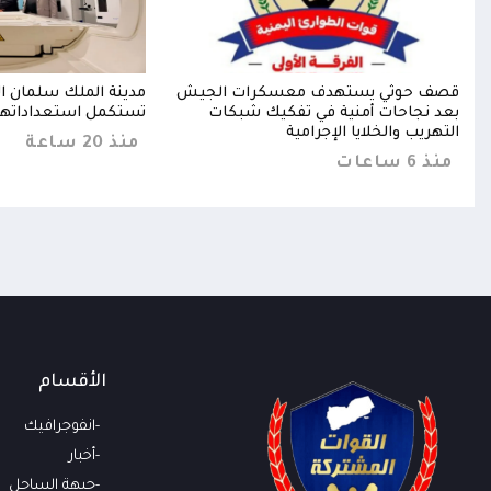
فظ"
قصف حوثي يستهدف معسكرات الجيش
مدينة الملك سلمان ال
بعد نجاحات أمنية في تفكيك شبكات
تستكمل استعداداتها 
التهريب والخلايا الإجرامية
منذ 20 ساعة
منذ 6 ساعات
الأقسام
انفوجرافيك
أخبار
جبهة الساحل