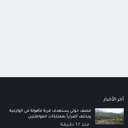
 حوثي يستهدف معسكرات الجيش
مدينة الملك سلمان الطبية بال
نجاحات أمنية في تفكيك شبكات
تستكمل استعداداتها للافتتاح
ريب والخلايا الإجرامية
منذ 20 ساعة
اعات
آخر الأخبار
قصف حوثي يستهدف قرية مأهولة في الوازعية
ويخلف أضراراً بممتلكات المواطنين
منذ 17 دقيقة