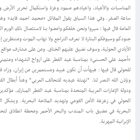
المناسبات والأعياد، واعيادهم صمود وعزة واستكمال تحرير الأرض وقط
ساعة الصفر. وفي هذا السياق يقول المقاتل “محمد احمد قايد” وهو م
العامة قال فيها : سيروا ونحن خلفكم وامضوا بنا لاستئصال ذلك الورم 
جنودكم وسيوفكم البتارة لا نعرف التراجع ولا نهاب الموت ومنتظرين 
الأيادي الحوثية، وسوف نضيق عليهم الخناق. ومن على مشارف مواقع الكت
“أحمد علي الحسني” بمناسبة عيد الفطر على ارواح الشهداء ومتمني ا
للحوثي قال فيها : هيهأت أن نكون عبيد ومستعمرين من إيران، وزاد قائ
وبإذن الله النصر لنا. *تهنئة عيديه للتحالف العربي* وهنأ أبطال ال
ودولة الإمارات العربية المتحدة بمناسبة عيد الفطر المبارك، مؤك
الحوثي في زعزعة الأمن القومي وتهديد الملاحة البحرية. ويشكل ا
البحرية في مضيق باب المندب والبحر الأحمر ومحطة انطلاق لتحري
الإيرانية المهربة.