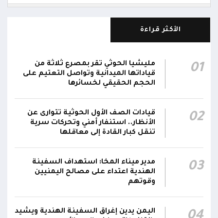
مركز الملك سلمان يوقع برنامجاً لإعادة تأهيل
وتجهيز 11 منشأة صحية في لحج والضالع
23:16
الأكثر قراءة
وسقطرى يستفيد منها أكثر من 112 ألف شخص
الحوثيون يزعمون استهداف ثاني ناقلة نفط
مليشيا الحوثي تقر بمصرع ثلاثة من
01
سعودية خلال 24 ساعة بصاروخ باليستي في خليج
22:01
قياداتها الميدانية وتواصل التعتيم على
عدن
الحجم الحقيقي لخسائرها
الشركة اليمنية للغاز: أعمال الصيانة أوشكت على
قيادات الصف الأول الحوثية تتوارى عن
02
الانتهاء وإمدادات الغاز ستعود تدريجياً لتغطية
21:45
الأنظار.. استنفار أمني وتحركات سرية
احتياجات كافة المحافظات
تنقل كبار القادة إلى معاقلها
رئيس مجلس القيادة يُصدر قراراً بتعيين يحيى
محمد كزمان وكيلاً لقطاع الأمن الداخلي، وأحمد
مدير ميناء المخا: استهداف السفينة
03
21:18
الهندية اعتداء على مصالح اليمنيين
سعد السقطري وكيلاً لقطاع الأمن الخارجي؛ في
وقوتهم
الجهاز المركزي لأمن الدولة
اليمن يدين إغراق السفينة الهندية ويشيد
04