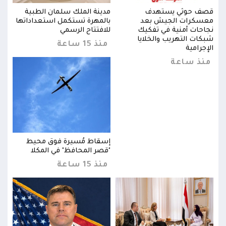
قصف حوثي يستهدف
مدينة الملك سلمان الطبية
قصف
ها
معسكرات الجيش بعد
بالمهرة تستكمل استعداداتها
معس
نجاحات أمنية في تفكيك
للافتتاح الرسمي
نجاح
شبكات التهريب والخلايا
شبكا
منذ 15 ساعة
الإجرامية
الإجر
منذ ساعة
من
إسقاط مُسيرة فوق محيط
"قصر المحافظ" في المكلا
منذ 15 ساعة