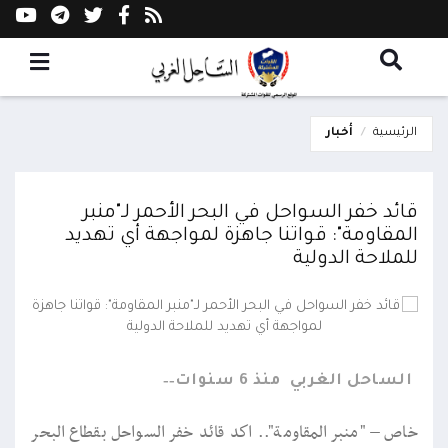
الرئيسية
أخبار
قائد خفر السواحل في البحر الأحمر لـ"منبر
المقاومة": قواتنا جاهزة لمواجهة أي تهديد
للملاحة الدولية
الساحل الغربي
منذ 6 سنوات
خاص – "منبر المقاومة".. اكد قائد خفر السواحل بقطاع البحر