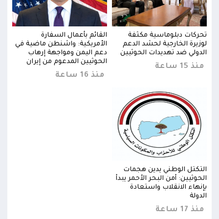
تحركات دبلوماسية مكثفة
القائم بأعمال السفارة
تحرك
في
لوزيرة الخارجية لحشد الدعم
الأمريكية: واشنطن ماضية في
لوزي
الدولي ضد تهديدات الحوثيين
دعم اليمن ومواجهة إرهاب
الدو
الحوثيين المدعوم من إيران
منذ 15 ساعة
منذ 15 
منذ 16 ساعة
التكتل الوطني يدين هجمات
التك
الحوثيين: أمن البحر الأحمر يبدأ
الحوث
بإنهاء الانقلاب واستعادة
بإنه
الدولة
الدول
منذ 17 ساعة
منذ 17 