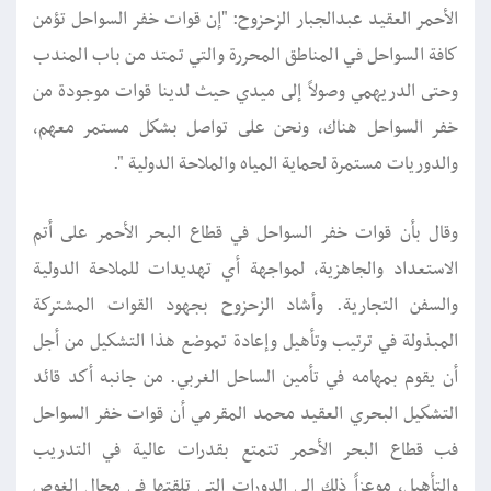
الأحمر العقيد عبدالجبار الزحزوح: "إن قوات خفر السواحل تؤمن
كافة السواحل في المناطق المحررة والتي تمتد من باب المندب
وحتى الدريهمي وصولاً إلى ميدي حيث لدينا قوات موجودة من
خفر السواحل هناك، ونحن على تواصل بشكل مستمر معهم،
والدوريات مستمرة لحماية المياه والملاحة الدولية ".
وقال بأن قوات خفر السواحل في قطاع البحر الأحمر على أتم
الاستعداد والجاهزية، لمواجهة أي تهديدات للملاحة الدولية
والسفن التجارية. وأشاد الزحزوح بجهود القوات المشتركة
المبذولة في ترتيب وتأهيل وإعادة تموضع هذا التشكيل من أجل
أن يقوم بمهامه في تأمين الساحل الغربي. من جانبه أكد قائد
التشكيل البحري العقيد محمد المقرمي أن قوات خفر السواحل
فب قطاع البحر الأحمر تتمتع بقدرات عالية في التدريب
والتأهيل، موعزاً ذلك إلى الدورات التي تلقتها في مجال الغوص