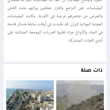
كبيرة. وأوضح المصدر، أن القوات المشتركة أجبرت مسلحي
المليشيات على التراجع والفرار مخلفين ورائهم جثث القتلى
والجرحى من عناصرهم مرمية في الأودية. وكانت المليشيات
الحوثية الموالية لإيران، قد تكبدت في أوقات سابقة خسائر فادحة
في العتاد والأرواح جراء تلقيها الضربات الموجعة المتتالية على
أيدي القوات المشتركة.
ذات صلة