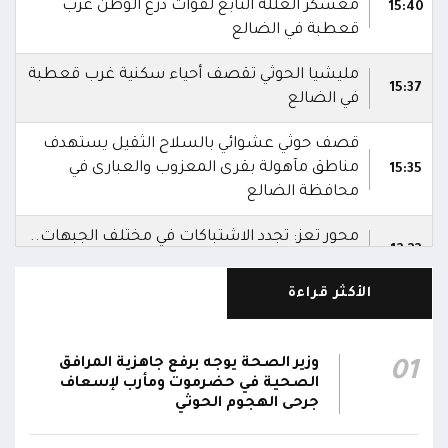
معسكر العللة التابع لقوات درع الوطن غرب
15:40
قعطبة في الضالع
مليشيا الحوثي تقصف أحياء سكنية غرب قعطبة
15:37
في الضالع
قصف حوثي عشوائي بالسلاح الثقيل يستهدف
مناطق مآهولة بقرى المعزوب والعبارى في
15:35
محافظة الضالع
محور تعز: تجدد الاشتباكات في مختلف الجبهات..
12:22
والجيش يقصف مواقع حوثية ويتصدى للمسيرات
الأكثر قراءة
الناطق باسم القوات المسلحة: نؤكد أن الاعتداء
على أي جبهة أو محور يُعد اعتداءً على جميع
06:06
الجبهات والمحاور التابعة للقوات المسلحة،
وزير الصحة يوجه برفع جاهزية المرافق
01
بمختلف تشكيلاتها ووحداتها ومنتسبيها
الصحية في حضرموت ومأرب لإسعاف
جرحى الهجوم الحوثي
الناطق باسم القوات المسلحة: نؤكد أننا لن نتهاون
في حماية المواطنين وقواتنا ومواقعنا ولن يمر