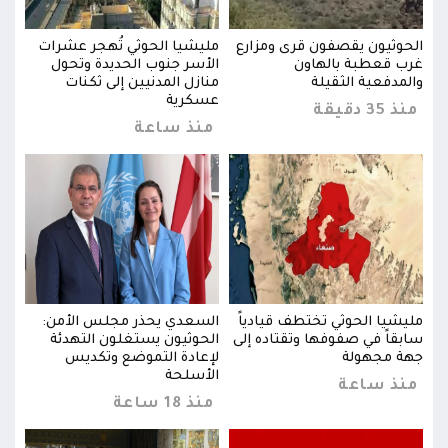
ت
الحوثيون يقصفون قرى ومزارع
مليشيا الحوثي تُهجر عشرات
الحو
غرب قعطبة بالهاون
الأسر جنوب الحديدة وتحول
غرب 
والمدفعية الثقيلة
منازل المدنيين إلى ثكنات
والم
عسكرية
منذ 35 دقيقة
منذ 35 د
منذ ساعة
:
مليشيا الحوثي تختطف قيادياً
السعدي يحذر مجلس الأمن:
مليش
سابقاً في صفوفها وتقتاده إلى
الحوثيون يستغلون التهدئة
سابق
جهة مجهولة
لإعادة التموضع وتكديس
جهة 
الأسلحة
منذ ساعة
من
منذ 18 ساعة