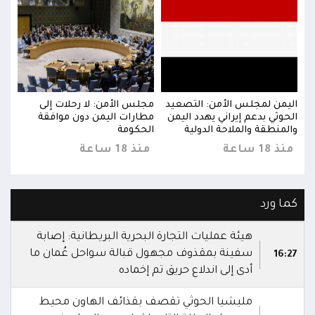
اليمن لمجلس الأمن: التصعيد
مجلس الأمن: لا رحلات إلى
اليم
الحوثي بدعم إيراني يهدد اليمن
مطارات اليمن دون موافقة
الحو
والمنطقة والملاحة الدولية
الحكومة
والم
منذ 18 ساعة
منذ 18 ساعة
منذ 18 
كما ورد
هيئة عمليات التجارة البحرية البريطانية: إصابة
سفينة بمقذوف مجهول قبالة سواحل عُمان ما
16:27
أدى إلى اندلاع حريق تم إخماده
مليشيا الحوثي تقصف بقذائف الهاون محيط