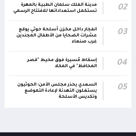
مدينة الملك سلمان الطبية بالمهرة
02
استهداف وحداتنا دون رد وسنتعامل مع أي اعتداء
06:00
تستكمل استعداداتها للافتتاح الرسمي
جديد بالإجراءات العسكرية اللازمة والحازمة، وفقاً
لتوجيهات القيادة السياسية والعسكرية
ومقتضيات الموقف العملياتي
انفجار داخل مخزن أسلحة حوثي يوقع
03
عشرات الضحايا من الأطفال المجندين
غرب صنعاء
الناطق باسم القوات المسلحة: العملية جسدت
05:46
وحدة المحاور والقيادة والسيطرة للقوات المسلحة
إسقاط مُسيرة فوق محيط "قصر
04
المحافظ" في المكلا
السعدي يحذر مجلس الأمن: الحوثيون
05
يستغلون التهدئة لإعادة التموضع
وتكديس الأسلحة