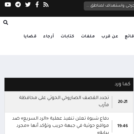
الحوثيون يصعدون قصف مأرب بنحو 20 صاروخاً ومسيرة.. قتلى وجرحى واستهداف لمناطق سكنية ومخيمات نازحين
ائع
عن قرب
ملفات
كتابات
أرجاء
قضايا
كما ورد
تجدد القصف الصاروخي الحوثي على محافظة
20:21
مأرب
دفاع شبوة تعلن تنفيذ عملية «الرد السريع» ضد
مواقع حوثية في جبهة حريب وتؤكد أنها «مجرد
19:46
بداية»