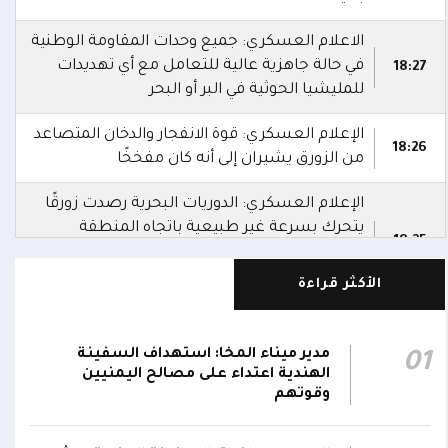
الاعلام العسكري: جميع وحدات المقاومة الوطنية
في حالة جاهزية عالية للتعامل مع أي تهديدات
18:27
للمليشيا الحوثية في البر أو البحر
الإعلام العسكري: قوة الانفجار والدخان المتصاعد
18:26
من الزورق يشيران إلى أنه كان مفخخًا
الإعلام العسكري: الدوريات البحرية رصدت زورقًا
يتحرك بسرعة غير طبيعية باتجاه المنطقة
18:25
المحظورة المقابلة لمحطة كهرباء المخا قبل أن
تتعامل معه بالسلاح المناسب وتدمره
الأكثر قراءة
الإعلام العسكري للمقاومة الوطنية: قوات
المقاومة الوطنية أحبطت محاولة لاستهداف
مدير ميناء المخا: استهداف السفينة
01
18:25
سفينة نفطية قبالة محطة كهرباء المخا
الهندية اعتداء على مصالح اليمنيين
باستخدام زورق مفخخ
وقوتهم
المقاومة الوطنية تدمر زورقاً حوثياً مفخخاً حاول