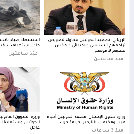
عيد
الإرياني: تصعيد الحوثيين محاولة لتعويض
استشهاد صياد بانفجا
حة
تراجعهم السياسي والميداني ويعكس
حاول استهداف سفينة 
قلقهم لا قوتهم
منذ ساعتين
منذ ساعتين
وزارة حقوق الإنسان: قصف الحوثيين أحياء
وزيرة الشؤون القانونية
مأرب ومخيمات النازحين جريمة حرب
الحوثيين واستعادة ال
عاجل
منذ 3 ساعات