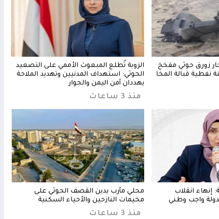
ر زورق حوثي مفخخ
الزوبة تُطلع المبعوث الأممي على التصعيد
الإر
نفطية قبالة المخا
الحوثي: استهداف المدنيين وتهديد الملاحة
تراج
يهددان أمن اليمن والجوار
قلقه
منذ 3 ساعات
من
: إنهاء انقلاب
محلي مأرب يدين القصف الحوثي على
وزار
دولة واجب وطني
مخيمات النازحين والأحياء السكنية
مأرب
منذ 3 ساعات
منذ 3 س