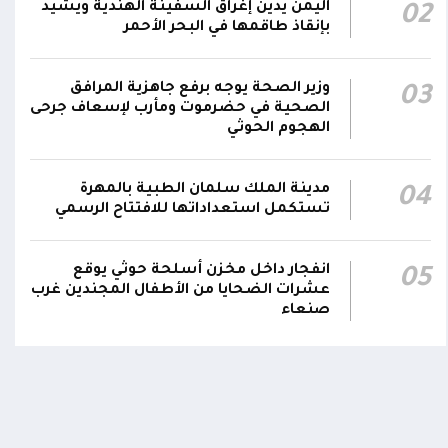
اليمن يدين إغراق السفينة الهندية ويشيد
02
استهداف سفينة نفطية بالقرب من محطة
18:13
بإنقاذ طاقمها في البحر الأحمر
الكهرباء بالمخا
وزير الصحة: القصف الحوثي استهدف أحياءً
وزير الصحة يوجه برفع جاهزية المرافق
03
سكنية ومخيماتٍ للنازحين في مأرب وخلف
15:22
الصحية في حضرموت ومأرب لإسعاف جرحى
الهجوم الحوثي
شهيدين و14 جريحاً
مدينة الملك سلمان الطبية بالمهرة
04
تستكمل استعداداتها للافتتاح الرسمي
انفجار داخل مخزن أسلحة حوثي يوقع
05
عشرات الضحايا من الأطفال المجندين غرب
صنعاء