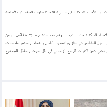
لإثنين، الأحياء السكنية في مديرية التحيتا جنوب الحديدة، بالأسلحة
مصادر محلية في التحيتا أفادت، ان المليشيات الحوثية استهدفت الأحياء السكنية جنوب غرب المديرية بسلاح م.ط 23 وقذائف الهاون
عزل القاطنين في منازلهم لاسيما الأطفال والنساء. وتستمر مليشيات
كل يومي دون اكتراث للوضع الإنساني في ظل صمت وتخاذل المجتمع