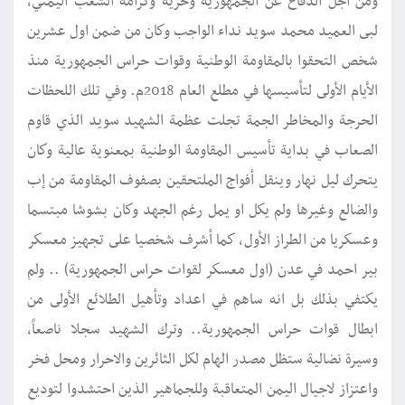
ومن اجل الدفاع عن الجمهورية وحرية وكرامة الشعب اليمني،
لبى العميد محمد سويد نداء الواجب وكان من ضمن اول عشرين
شخص التحقوا بالمقاومة الوطنية وقوات حراس الجمهورية منذ
الأيام الأولى لتأسيسها في مطلع العام 2018م. وفي تلك اللحظات
الحرجة والمخاطر الجمة تجلت عظمة الشهيد سويد الذي قاوم
الصعاب في بداية تأسيس المقاومة الوطنية بمعنوية عالية وكان
يتحرك ليل نهار وينقل أفواج الملتحقين بصفوف المقاومة من إب
والضالع وغيرها ولم يكل او يمل رغم الجهد وكان بشوشا مبتسما
وعسكريا من الطراز الأول، كما أشرف شخصيا على تجهيز معسكر
بير احمد في عدن (اول معسكر لقوات حراس الجمهورية) .. ولم
يكتفي بذلك بل انه ساهم في اعداد وتأهيل الطلائع الأولى من
ابطال قوات حراس الجمهورية.. وترك الشهيد سجلا ناصعاً،
وسيرة نضالية ستظل مصدر الهام لكل الثائرين والاحرار ومحل فخر
واعتزاز لاجيال اليمن المتعاقبة وللجماهير الذين احتشدوا لتوديع