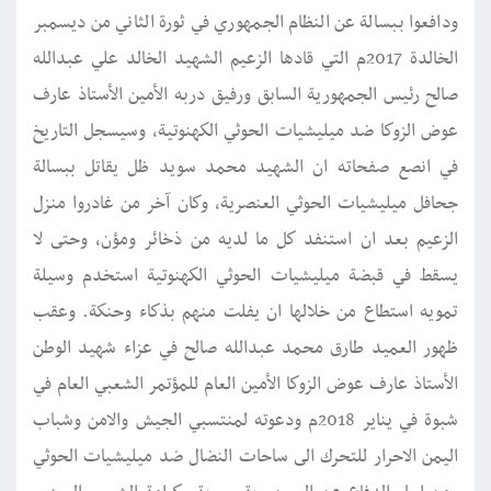
ودافعوا ببسالة عن النظام الجمهوري في ثورة الثاني من ديسمبر
الخالدة 2017م التي قادها الزعيم الشهيد الخالد علي عبدالله
صالح رئيس الجمهورية السابق ورفيق دربه الأمين الأستاذ عارف
عوض الزوكا ضد ميليشيات الحوثي الكهنوتية، وسيسجل التاريخ
في انصع صفحاته ان الشهيد محمد سويد ظل يقاتل ببسالة
جحافل ميليشيات الحوثي العنصرية، وكان آخر من غادروا منزل
الزعيم بعد ان استنفد كل ما لديه من ذخائر ومؤن، وحتى لا
يسقط في قبضة ميليشيات الحوثي الكهنوتية استخدم وسيلة
تمويه استطاع من خلالها ان يفلت منهم بذكاء وحنكة. وعقب
ظهور العميد طارق محمد عبدالله صالح في عزاء شهيد الوطن
الأستاذ عارف عوض الزوكا الأمين العام للمؤتمر الشعبي العام في
شبوة في يناير 2018م ودعوته لمنتسبي الجيش والامن وشباب
اليمن الاحرار للتحرك الى ساحات النضال ضد ميليشيات الحوثي