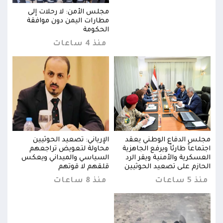
مجلس الأمن: لا رحلات إلى
مطارات اليمن دون موافقة
الحكومة
منذ 4 ساعات
مجلس الدفاع الوطني يعقد
الإرياني: تصعيد الحوثيين
مجلس
اجتماعاً طارئاً ويرفع الجاهزية
محاولة لتعويض تراجعهم
اجتما
العسكرية والأمنية ويقر الرد
السياسي والميداني ويعكس
العس
الحازم على تصعيد الحوثيين
قلقهم لا قوتهم
الحا
منذ 5 ساعات
منذ 8 ساعات
منذ 5 س