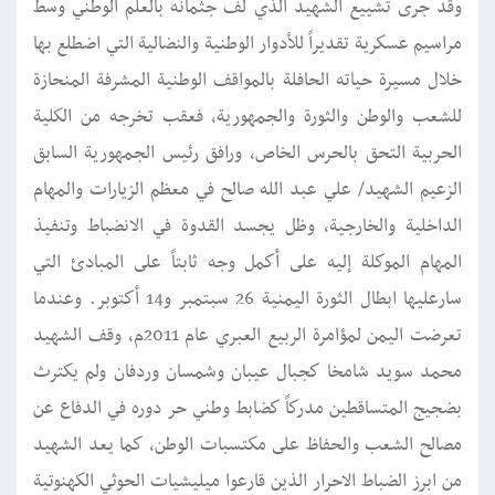
وقد جرى تشييع الشهيد الذي لف جثمانه بالعلم الوطني وسط
مراسيم عسكرية تقديراً للأدوار الوطنية والنضالية التي اضطلع بها
خلال مسيرة حياته الحافلة بالمواقف الوطنية المشرفة المنحازة
للشعب والوطن والثورة والجمهورية، فعقب تخرجه من الكلية
الحربية التحق بالحرس الخاص، ورافق رئيس الجمهورية السابق
الزعيم الشهيد/ علي عبد الله صالح في معظم الزيارات والمهام
الداخلية والخارجية، وظل يجسد القدوة في الانضباط وتنفيذ
المهام الموكلة إليه على أكمل وجه ثابتاً على المبادئ التي
سارعليها ابطال الثورة اليمنية 26 سبتمبر و14 أكتوبر. وعندما
تعرضت اليمن لمؤامرة الربيع العبري عام 2011م، وقف الشهيد
محمد سويد شامخا كجبال عيبان وشمسان وردفان ولم يكترث
بضجيج المتساقطين مدركاً كضابط وطني حر دوره في الدفاع عن
مصالح الشعب والحفاظ على مكتسبات الوطن، كما يعد الشهيد
من ابرز الضباط الاحرار الذين قارعوا ميليشيات الحوثي الكهنوتية