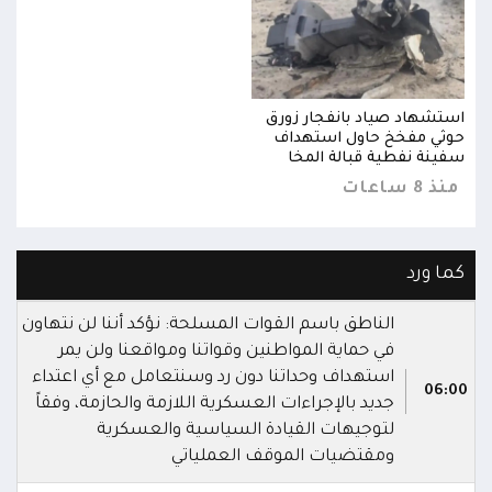
استشهاد صياد بانفجار زورق
استش
حوثي مفخخ حاول استهداف
حوثي
سفينة نفطية قبالة المخا
سفين
منذ 8 ساعات
منذ 8 س
كما ورد
الناطق باسم القوات المسلحة: نؤكد أننا لن نتهاون
في حماية المواطنين وقواتنا ومواقعنا ولن يمر
استهداف وحداتنا دون رد وسنتعامل مع أي اعتداء
06:00
جديد بالإجراءات العسكرية اللازمة والحازمة، وفقاً
لتوجيهات القيادة السياسية والعسكرية
ومقتضيات الموقف العملياتي