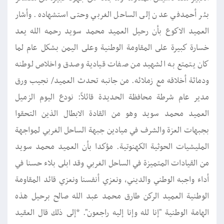
بئر أحمدفي عدن إلى الساحل الغربي وحتى استشهاده. وأشار
العميد الاكوع بأن رحيل العميد محمد سويد رحمه الله يعد
خسارة كبيرة على المقاومة الوطنية وعلى اليمن بشكل عام لما
كان يتمتع به الشهيد من صفات قيادية وصدق واخلاص لوطنه
ودماثة أخلاقه مع زملائه. من جانبه تحدث العميد/ نجيب ورق
مدير عام شرطة محافظة الحديدة قائلاً: نودع اليوم الزميل
العميد محمد سويد وهو من القادة الابطال الذين التحقوا
بجبهات العزة والشرف في ميادين جبهة الساحل الغربي لمواجهة
المليشيات الحوثية الكهنوتية. مؤكدا بأن العميد محمد سويد
من القيادات المتميزة في الساحل الغربي وقد ابلى بلاء حسنا في
أداء واجبه الوطني والديني، ونعزي أنفسنا ونعزي قائد المقاومة
الوطنية العميد الركن طارق محمد عبد الله صالح برحيل هذه
الهامة الوطنية "إنا لله وإنا إليه راجعون". *إلى ذلك قال العقيد