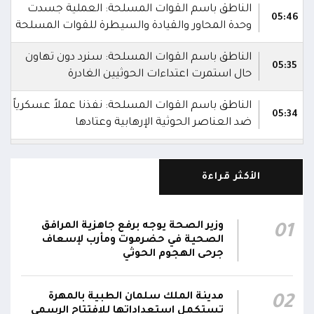
الناطق باسم القوات المسلحة: العملية جسدت
05:46
وحدة المحاور والقيادة والسيطرة للقوات المسلحة
الناطق باسم القوات المسلحة: سنرد دون تهاون
05:35
حال استمرت اعتداءات الحوثيين الغادرة
الناطق باسم القوات المسلحة: نفذنا عملاً عسكرياً
05:34
ضد العناصر الحوثية الإرهابية وعتادها
المقاومة الوطنية تصد هجوماً حوثياً في جبهتي
04:17
الحيمة بالتحيتا وحيس جنوب الحديدة
الأكثر قراءة
أقر #مجلس_الدفاع_الوطني استمرار انعقاده بصورة
دائمة لمتابعة التطورات الميدانية والأمنية واتخاذ ما
وزير الصحة يوجه برفع جاهزية المرافق
01
يلزم من إجراءات بصورة عاجلة ومستمرة بما
01:13
الصحية في حضرموت ومأرب لإسعاف
يضمن سرعة الاستجابة للتصعيد الحوثي والتعامل
جرحى الهجوم الحوثي
مع تداعياته على مختلف المستويات
مدينة الملك سلمان الطبية بالمهرة
02
أقر #مجلس_الدفاع_الوطني جملة من القرارات
تستكمل استعداداتها للافتتاح الرسمي