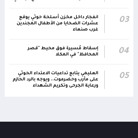
والتوجيهات الهادفة إلى رفع مستوى الجاهزية
العسكرية والأمنية والدفاع المدني وتعزيز التنسيق
01:12
بين مؤسسات الدولة وحماية المدنيين والمنشآت
انفجار داخل مخزن أسلحة حوثي يوقع
03
عشرات الضحايا من الأطفال المجندين
الحيوية وضمان التنفيذ الفوري للإجراءات الكفيلة
غرب صنعاء
بالرد الحازم على الاعتداءات الحوثية
أشاد #مجلس_الدفاع_الوطني بالدور السعودي في
إسقاط مُسيرة فوق محيط "قصر
04
حماية أمن المنطقة وممراتها المائية وتعزيز
المحافظ" في المكلا
01:11
الشراكات الإقليمية والدولية بما يخدم الأمن
والاستقرار في المنطقة
العليمي يتابع تداعيات الاعتداء الحوثي
05
على مأرب وحضرموت.. ويوجه بالرد الحازم
ورعاية الجرحى وتكريم الشهداء