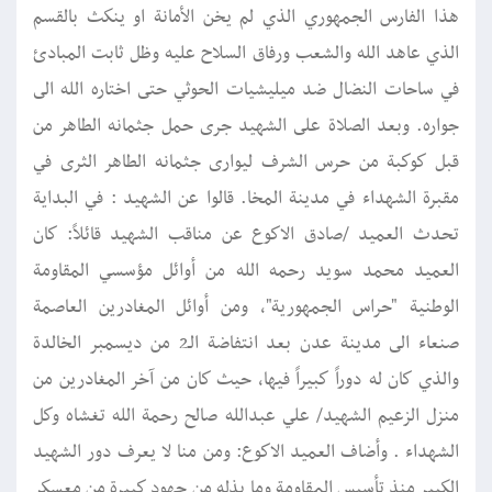
هذا الفارس الجمهوري الذي لم يخن الأمانة او ينكث بالقسم
الذي عاهد الله والشعب ورفاق السلاح عليه وظل ثابت المبادئ
في ساحات النضال ضد ميليشيات الحوثي حتى اختاره الله الى
جواره. وبعد الصلاة على الشهيد جرى حمل جثمانه الطاهر من
قبل كوكبة من حرس الشرف ليوارى جثمانه الطاهر الثرى في
مقبرة الشهداء في مدينة المخا. قالوا عن الشهيد : في البداية
تحدث العميد /صادق الاكوع عن مناقب الشهيد قائلاً: كان
العميد محمد سويد رحمه الله من أوائل مؤسسي المقاومة
الوطنية "حراس الجمهورية"، ومن أوائل المغادرين العاصمة
صنعاء الى مدينة عدن بعد انتفاضة الـ2 من ديسمبر الخالدة
والذي كان له دوراً كبيراً فيها، حيث كان من آخر المغادرين من
منزل الزعيم الشهيد/ علي عبدالله صالح رحمة الله تغشاه وكل
الشهداء . وأضاف العميد الاكوع: ومن منا لا يعرف دور الشهيد
الكبير منذ تأسيس المقاومة وما بذله من جهود كبيرة من معسكر