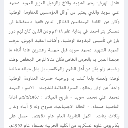
عادل الهرش: رحم الشهيد والاخ والزميل العزيز العميد محمد
علي سويد والذي يعتبر من أوائل المؤسسين للمقاومة الوطنية
وكان من القادة الميدانيين القلائل الذين قاموا باستقبالنا في
معسكر بئر احمد في بداية عام ٢٠١٨م ومن الذين كان لهم دور
بارز في تأسيس المقاومة الوطنية. وأضاف العقيد الهرش: عرفت
العميد الشهيد محمد سويد قبل خمسة وعشرين عاما أثناء ما
جمعنا العمل به بالحرس الخاص فكان مثالا للرجل المخلص لوطنه
وشعبه، ولم يكن من أهل الطمع والمكاسب بل بذل حياته مخلصا
لوطنه ولعمله ولما كلف به وبرحيله خسرت المقاومة الوطنية
واحداً من اوفى رجالها. السيرة الذاتية للشهيد: - الاسم : العميد
محمد علي محمد سويد - تاريخ الميلاد : 2/2/1967م امانة
العاصمة صنعاء. - الحالة الاجتماعية: متزوج وله 5 أبناء ولدان
وثلاث بنات. -اكمل الثانوية العام عام 1987م. -حصل على
بكالريوس علوم عسكرية من الكلية الحربية بصنعاء عام 1992م.