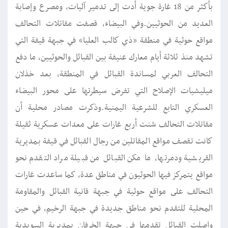
بأكثر من 18 غارة جوية أدت إلى تدمير آليات، ومصرع وإصابة
العديد من الحوثيين.وفي البيضاء، قصفت مقاتلات التحالف
مواقع حوثية في منطقة «ذي كالب العليا» في جبهة قيفة التي
تشهد منذ ثلاثة أيام معارك عنيفة بين القبائل والحوثيين، ما دفع
التحالف العربي لمساندة القبائل في المنطقة، بعد خذلان
ميليشيات الإصلاح التي تفرض سيطرتها على محور البيضاء
العسكري التابع للشرعية اليمنية.وذكرت مصادر محلية أن
مقاتلات التحالف شنت أربع غارات على معدات عسكرية ثقيلة
كانت تقصف مواقع المقاتلين من رجال القبائل في قيفة بمديرية
القريشية ودمرتها، ما مكن القبائل من قبيلة مراد التقدم نحو
مواقع يتمركز فيها الحوثيون في مناطق عدة، كما ساعدت غارات
التحالف على مواقع حوثية في جبهة قانية القبائل والمقاومة
المحلية للتقدم نحو مناطق جديدة في جبهة الرخيم، في حين
واصلت القبائل تقدمها في جبهة الخرفان بمديرية السويدية