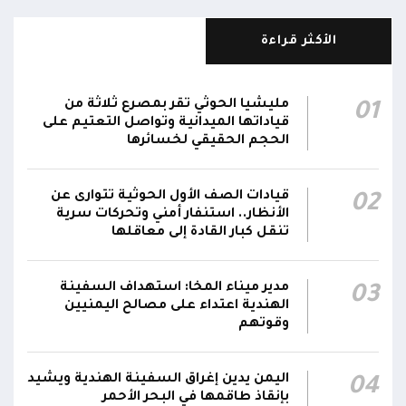
مركز الملك سلمان يوقع برنامجاً لإعادة تأهيل
وتجهيز 11 منشأة صحية في لحج والضالع
23:16
الأكثر قراءة
وسقطرى يستفيد منها أكثر من 112 ألف شخص
الحوثيون يزعمون استهداف ثاني ناقلة نفط
مليشيا الحوثي تقر بمصرع ثلاثة من
01
سعودية خلال 24 ساعة بصاروخ باليستي في خليج
22:01
قياداتها الميدانية وتواصل التعتيم على
عدن
الحجم الحقيقي لخسائرها
الشركة اليمنية للغاز: أعمال الصيانة أوشكت على
قيادات الصف الأول الحوثية تتوارى عن
02
الانتهاء وإمدادات الغاز ستعود تدريجياً لتغطية
21:45
الأنظار.. استنفار أمني وتحركات سرية
احتياجات كافة المحافظات
تنقل كبار القادة إلى معاقلها
رئيس مجلس القيادة يُصدر قراراً بتعيين يحيى
محمد كزمان وكيلاً لقطاع الأمن الداخلي، وأحمد
مدير ميناء المخا: استهداف السفينة
03
21:18
الهندية اعتداء على مصالح اليمنيين
سعد السقطري وكيلاً لقطاع الأمن الخارجي؛ في
وقوتهم
الجهاز المركزي لأمن الدولة
اليمن يدين إغراق السفينة الهندية ويشيد
04
بإنقاذ طاقمها في البحر الأحمر