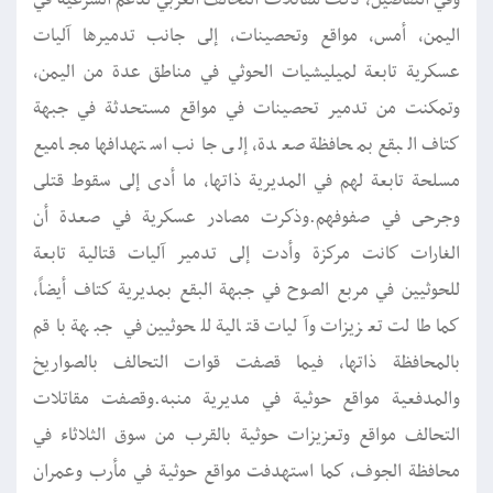
وفي التفاصيل، دكت مقاتلات التحالف العربي لدعم الشرعية في
اليمن، أمس، مواقع وتحصينات، إلى جانب تدميرها آليات
عسكرية تابعة لميليشيات الحوثي في مناطق عدة من اليمن،
وتمكنت من تدمير تحصينات في مواقع مستحدثة في جبهة
كتاف البقع بمحافظة صعدة، إلى جانب استهدافها مجاميع
مسلحة تابعة لهم في المديرية ذاتها، ما أدى إلى سقوط قتلى
وجرحى في صفوفهم.وذكرت مصادر عسكرية في صعدة أن
الغارات كانت مركزة وأدت إلى تدمير آليات قتالية تابعة
للحوثيين في مربع الصوح في جبهة البقع بمديرية كتاف أيضاً،
كما طالت تعزيزات وآليات قتالية للحوثيين في جبهة باقم
بالمحافظة ذاتها، فيما قصفت قوات التحالف بالصواريخ
والمدفعية مواقع حوثية في مديرية منبه.وقصفت مقاتلات
التحالف مواقع وتعزيزات حوثية بالقرب من سوق الثلاثاء في
محافظة الجوف، كما استهدفت مواقع حوثية في مأرب وعمران