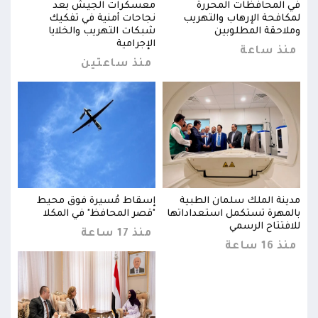
في المحافظات المحررة
معسكرات الجيش بعد
في ا
لمكافحة الإرهاب والتهريب
نجاحات أمنية في تفكيك
لمكا
وملاحقة المطلوبين
شبكات التهريب والخلايا
وملا
الإجرامية
منذ ساعة
من
منذ ساعتين
مدينة الملك سلمان الطبية
إسقاط مُسيرة فوق محيط
مدين
بالمهرة تستكمل استعداداتها
"قصر المحافظ" في المكلا
بالم
للافتتاح الرسمي
للاف
منذ 17 ساعة
منذ 16 ساعة
منذ 16 