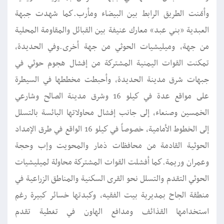
وأمّنت الطريق الرابط بين البيضاء ومأرب.كما شهدت جبهة
العبدية «بني عبد» معارك عنيفة بين القبائل والمقاومة المحلية
من جهة، وميليشيات الحوثي من جهة أخرى.وفي الحديدة،
تمكنت القوات اليمنية المشتركة من إفشال هجوم حوثي في
جبهات شرق مدينة الحديدة، وأحبطت مخططها في السيطرة
على مواقع عدة في كيلو 16 وشرق مدينة الصالح وشارعي
الخمسين وصنعاء، إلى جانب إفشال محاولاتها البائسة بالتسلل
إلى الخطوط الأمامية، خصوصاً في كيلو 16 الواقع في طرق الإمداد
الحوثية القادمة من محافظات ذمار والمحويت وإب وحجة
وعمران وريمة.كما أفشلت القوات المشتركة محاولة لميليشيات
الحوثي التقدم والتسلل نحو القرى السكنية والمناطق الزراعية في
منطقة الجاح بمديرية بيت الفقيه، وكبدتها خسائر كبيرة رغم
استخدامها القذائف ومدافع الهاون في تغطية تقدم