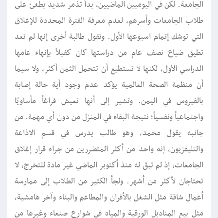
الجامعة. لكن في اليوميين الماضيين، بدأ تذمر شديد يطغئ على
طلاب الجامعات وأسرهم، لعدم معرفة الفترة المحددة للإغلاق
التي توشك إتمام اسبوعها الأول. وتقول طالبة أخرى إنها لم تعد
تطيق ضياع نصف عام من دراستها كان كفيلاً بإنهاء عامها
الدراسي الأول، لكنها لا تستطيع أن تتحمل الثمن أكثر، ولا سيما
أن منظمة الصحة العالمية يؤكد عدم وجود أية حالة إصابة
بالفيروس في اليمن. وتشير إلى أنها تعيش فراغاً مأساويًا
واجتماعياً ونفسياً؛ نتيجة البقاء في المنزل من دون أي مهمة. من
جانبه يقول محمد، وهو طالب يدرس في قسم الإذاعة
والتليفزيون، إنه واحد من أكثر المتضررين من جراء قرار إغلاق
الجامعات، إذ لم تبقَ له منذ أكتوبر الماضي غير مادة للتخرج، لا
تحتاجان لأكثر من أشهر. ولجأ الكثير من الطلاب إلى ممارسة
أعمال شاقة مثل الشغل بالأفران والمطاعم والبناء وآخر هامشية،
مثل بيع المناديل الورقية والمياه في شوارع صنعاء وغيرها من