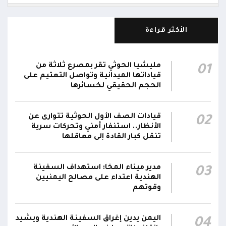
مركز الملك سلمان يوقع برنامجاً لإعادة تأهيل
وتجهيز 11 منشأة صحية في لحج والضالع
23:16
الأكثر قراءة
وسقطرى يستفيد منها أكثر من 112 ألف شخص
الحوثيون يزعمون استهداف ثاني ناقلة نفط
مليشيا الحوثي تقر بمصرع ثلاثة من
01
سعودية خلال 24 ساعة بصاروخ باليستي في خليج
22:01
قياداتها الميدانية وتواصل التعتيم على
عدن
الحجم الحقيقي لخسائرها
الشركة اليمنية للغاز: أعمال الصيانة أوشكت على
قيادات الصف الأول الحوثية تتوارى عن
02
الانتهاء وإمدادات الغاز ستعود تدريجياً لتغطية
21:45
الأنظار.. استنفار أمني وتحركات سرية
احتياجات كافة المحافظات
تنقل كبار القادة إلى معاقلها
رئيس مجلس القيادة يُصدر قراراً بتعيين يحيى
محمد كزمان وكيلاً لقطاع الأمن الداخلي، وأحمد
مدير ميناء المخا: استهداف السفينة
03
21:18
الهندية اعتداء على مصالح اليمنيين
سعد السقطري وكيلاً لقطاع الأمن الخارجي؛ في
وقوتهم
الجهاز المركزي لأمن الدولة
اليمن يدين إغراق السفينة الهندية ويشيد
04