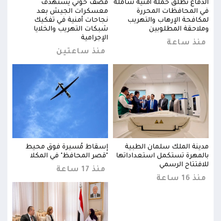
الدفاع تطلق حملة أمنية شاملة
قصف حوثي يستهدف
الدف
في المحافظات المحررة
معسكرات الجيش بعد
في ا
لمكافحة الإرهاب والتهريب
نجاحات أمنية في تفكيك
لمكا
وملاحقة المطلوبين
شبكات التهريب والخلايا
وملا
الإجرامية
منذ ساعة
من
منذ ساعتين
مدينة الملك سلمان الطبية
إسقاط مُسيرة فوق محيط
مدين
بالمهرة تستكمل استعداداتها
"قصر المحافظ" في المكلا
بالم
للافتتاح الرسمي
للاف
منذ 17 ساعة
منذ 16 ساعة
منذ 16 