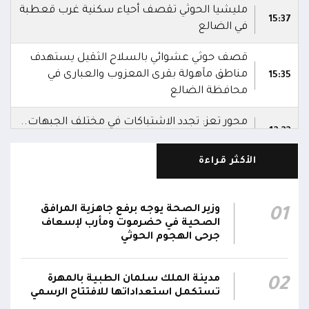
مليشيا الحوثي تقصف أحياء سكنية غرب قعطبة
15:37
في الضالع
قصف حوثي عشوائي بالسلاح الثقيل يستهدف
مناطق مآهولة بقرى المعزوب والعبارى في
15:35
محافظة الضالع
محور تعز: تجدد الاشتباكات في مختلف الجبهات..
12:22
والجيش يقصف مواقع حوثية ويتصدى للمسيرات
الأكثر قراءة
الناطق باسم القوات المسلحة: نؤكد أن الاعتداء
على أي جبهة أو محور يُعد اعتداءً على جميع
06:06
الجبهات والمحاور التابعة للقوات المسلحة،
وزير الصحة يوجه برفع جاهزية المرافق
01
بمختلف تشكيلاتها ووحداتها ومنتسبيها
الصحية في حضرموت ومأرب لإسعاف
جرحى الهجوم الحوثي
الناطق باسم القوات المسلحة: نؤكد أننا لن نتهاون
في حماية المواطنين وقواتنا ومواقعنا ولن يمر
مدينة الملك سلمان الطبية بالمهرة
02
استهداف وحداتنا دون رد وسنتعامل مع أي اعتداء
06:00
تستكمل استعداداتها للافتتاح الرسمي
جديد بالإجراءات العسكرية اللازمة والحازمة، وفقاً