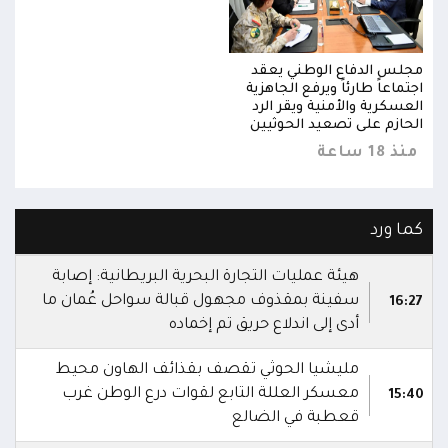
مجلس الدفاع الوطني يعقد
مجلس
اجتماعاً طارئاً ويرفع الجاهزية
اجتما
العسكرية والأمنية ويقر الرد
العس
الحازم على تصعيد الحوثيين
الحا
منذ 18 ساعة
منذ 18 
كما ورد
هيئة عمليات التجارة البحرية البريطانية: إصابة
سفينة بمقذوف مجهول قبالة سواحل عُمان ما
16:27
أدى إلى اندلاع حريق تم إخماده
مليشيا الحوثي تقصف بقذائف الهاون محيط
معسكر العللة التابع لقوات درع الوطن غرب
15:40
قعطبة في الضالع