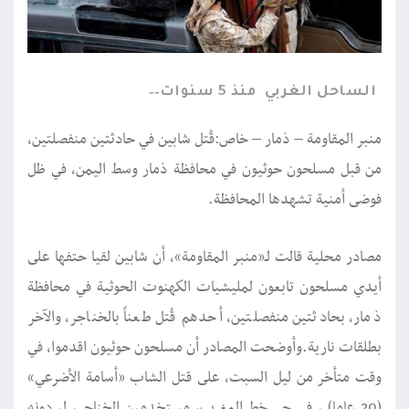
الساحل الغربي
منذ 5 سنوات
منبر المقاومة – ذمار – خاص:قُتل شابين في حادثتين منفصلتين،
من قبل مسلحون حوثيون في محافظة ذمار وسط اليمن، في ظل
فوضى أمنية تشهدها المحافظة.
مصادر محلية قالت لـ«منبر المقاومة»، أن شابين لقيا حتفها على
أيدي مسلحون تابعون لمليشيات الكهنوت الحوثية في محافظة
ذمار، بحادثتين منفصلتين، أحدهم قُتل طعناً بالخناجر، والآخر
بطلقات نارية.وأوضحت المصادر أن مسلحون حوثيون اقدموا، في
وقت متأخر من ليل السبت، على قتل الشاب «أسامة الأضرعي»
(20 عاما) ، في حي خط المغرب، مستخدمين الخناجر، ليردونه