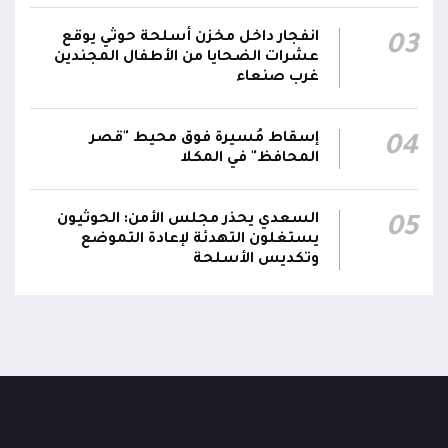
لتوجيهات القيادة السياسية والعسكرية
ومقتضيات الموقف العملياتي
انفجار داخل مخزن أسلحة حوثي يوقع
03
عشرات الضحايا من الأطفال المجندين
غرب صنعاء
الناطق باسم القوات المسلحة: العملية جسدت
05:46
وحدة المحاور والقيادة والسيطرة للقوات المسلحة
إسقاط مُسيرة فوق محيط "قصر
04
المحافظ" في المكلا
السعدي يحذر مجلس الأمن: الحوثيون
05
يستغلون التهدئة لإعادة التموضع
وتكديس الأسلحة