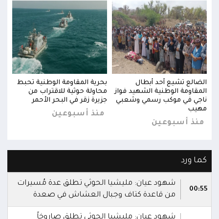
بط
الضالع تشيع أحد أبطال
بحرية المقاومة الوطنية تحبط
الضا
المقاومة الوطنية الشهيد فواز
محاولة حوثية للاقتراب من
المق
ناجي في موكب رسمي وشعبي
جزيرة زقر في البحر الأحمر
ناجي
مهيب
مهي
منذ أسبوعين
منذ أسبوعين
من
كما ورد
شهود عيان: مليشيا الحوثي تطلق عدة مُسيرات
00:55
من قاعدة كتاف وجبال العشاش في صعدة
شهود عيان: مليشيا الحوثي تطلق صاروخاً