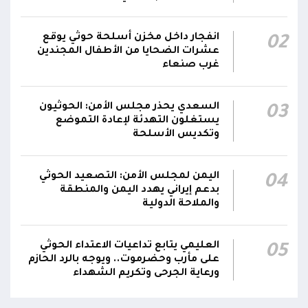
محور تعز: تجدد الاشتباكات في مختلف الجبهات..
12:22
انفجار داخل مخزن أسلحة حوثي يوقع
02
والجيش يقصف مواقع حوثية ويتصدى للمسيرات
عشرات الضحايا من الأطفال المجندين
غرب صنعاء
السعدي يحذر مجلس الأمن: الحوثيون
03
يستغلون التهدئة لإعادة التموضع
وتكديس الأسلحة
اليمن لمجلس الأمن: التصعيد الحوثي
04
بدعم إيراني يهدد اليمن والمنطقة
والملاحة الدولية
العليمي يتابع تداعيات الاعتداء الحوثي
05
على مأرب وحضرموت.. ويوجه بالرد الحازم
ورعاية الجرحى وتكريم الشهداء