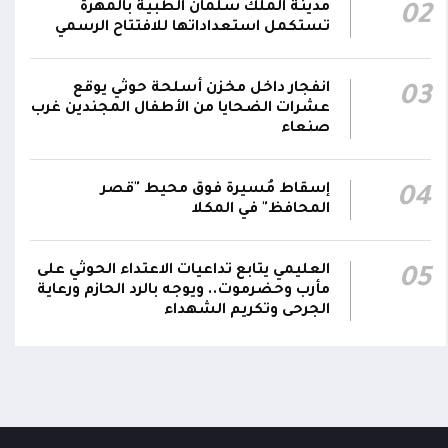
مدينة الملك سلمان الطبية بالمهرة
02
بصورة دائمة لمتابعة التطورات الميدانية والأمنية
تستكمل استعداداتها للافتتاح الرسمي
واتخاذ ما يلزم من إجراءات بصورة عاجلة ومستمرة
01:13
بما يضمن سرعة الاستجابة للتصعيد الحوثي
والتعامل مع تداعياته على مختلف المستويات
انفجار داخل مخزن أسلحة حوثي يوقع
03
عشرات الضحايا من الأطفال المجندين غرب
صنعاء
أقر #مجلس_الدفاع_الوطني جملة من القرارات
والتوجيهات الهادفة إلى رفع مستوى الجاهزية
العسكرية والأمنية والدفاع المدني وتعزيز التنسيق
إسقاط مُسيرة فوق محيط "قصر
01:12
04
بين مؤسسات الدولة وحماية المدنيين والمنشآت
المحافظ" في المكلا
الحيوية وضمان التنفيذ الفوري للإجراءات الكفيلة
بالرد الحازم على الاعتداءات الحوثية
العليمي يتابع تداعيات الاعتداء الحوثي على
05
مأرب وحضرموت.. ويوجه بالرد الحازم ورعاية
الجرحى وتكريم الشهداء