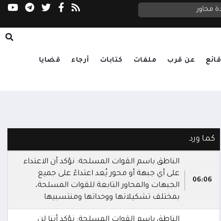
ة محاور
السعدي يحذر مجلس الأمن: الحوثيون يستغلون ا
ائع
عن قرب
ملفات
كتابات
أرجاء
قضايا
كما ورد
الناطق باسم القوات المسلحة: نؤكد أن الاعتداء
على أي جبهة أو محور يُعد اعتداءً على جميع
06:06
الجبهات والمحاور التابعة للقوات المسلحة،
بمختلف تشكيلاتها ووحداتها ومنتسبيها
الناطق باسم القوات المسلحة: نؤكد أننا لن