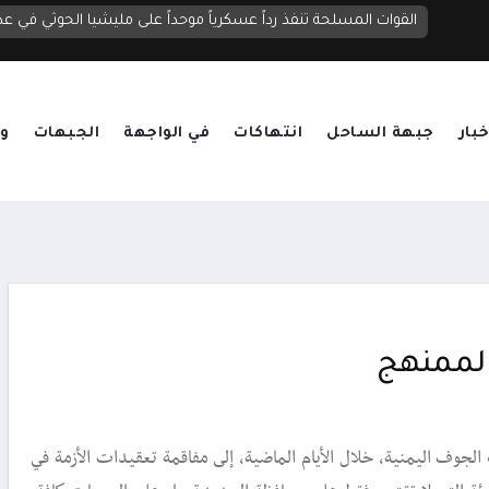
الحوثيون يصعدون قصف مأرب بنحو 20 صاروخاً ومسيرة.. قتلى وجرحى واستهداف لمناطق سكنية ومخيمات نازحين
القوات المسلحة تنفذ رداً عسكرياً موحداً على مليشيا الحوثي في عد
خبار
جبهة الساحل
انتهاكات
في الواجهة
الجبهات
وق
الممنهج
لجوف اليمنية، خلال الأيام الماضية، إلى مفاقمة تعقيدات الأزمة في