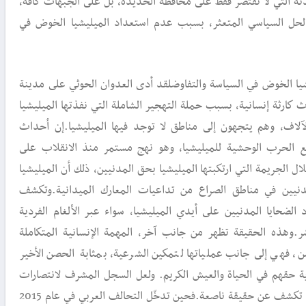
ئة التي لا تقتصر فقط على محافظة الحديدة، بل على الجبهات كافة،
لحل السياسي المتعثر، بسبب عدم استعداد الميليشيا الخوض في
ا الخوض في السياسة والتفاوضلقد أدى العدوان الحوثي على مدينة
ارثة إنسانية، بسبب حملة التهجير الشاملة التي نفذتها الميليشيا
لاف، وهم يتجهون إلى مناطق لا توجد فيها الميليشيا.إن أحداث
 الحرب الوحشية للميليشيا، وهو نهج مستمر منذ الانقلاب على
 الجريمة التي ارتكبتها الميليشيا بحق المدنيين، ذلك أن الميليشيا
دنيين في مناطق الصراع من تداعيات المعارك الميدانية.وتكشف
 الضحايا المدنيين على أيدي الميليشيا، سواء عبر الألغام الفردية
شر.وهذه الحقيقة تظهر من جانب آخر، المهمة الإنسانية المتكاملة
، فهي إلى جانب عملياتها لتمكين الشرعية، بمثابة الحصن الأخير
ية حقهم في الحياة والعيش الكريم. ولعل السجل المشرف لانتصارات
التحالف العربي والجيش اليمني، تكشف عن حقيقة ناصعة.فحين تدخّل التحالف العربي في عام 2015