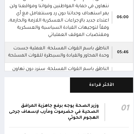
نتهاون في حماية المواطنين وقواتنا ومواقعنا ولن
يمر استهداف وحداتنا دون رد وسنتعامل مع أي
06:00
اعتداء جديد بالإجراءات العسكرية اللازمة والحازمة،
وفقاً لتوجيهات القيادة السياسية والعسكرية
ومقتضيات الموقف العملياتي
الناطق باسم القوات المسلحة: العملية جسدت
05:46
وحدة المحاور والقيادة والسيطرة للقوات المسلحة
الناطق باسم القوات المسلحة: سنرد دون تهاون
05:35
حال استمرت اعتداءات الحوثيين الغادرة
الأكثر قراءة
الناطق باسم القوات المسلحة: نفذنا عملاً
05:34
عسكرياً ضد العناصر الحوثية الإرهابية وعتادها
وزير الصحة يوجه برفع جاهزية المرافق
01
المقاومة الوطنية تصد هجوماً حوثياً في جبهتي
الصحية في حضرموت ومأرب لإسعاف جرحى
04:17
الحيمة بالتحيتا وحيس جنوب الحديدة
الهجوم الحوثي
أقر #مجلس_الدفاع_الوطني استمرار انعقاده