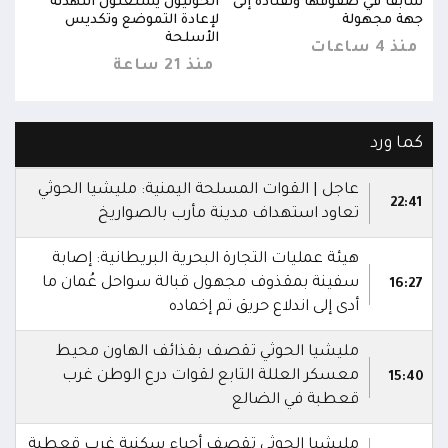
سابقاً في صفوفها وتقتاده إلى
الحوثيون يستغلون التهدئة
سابق
جهة مجهولة
لإعادة التموضع وتكديس
جهة 
الأسلحة
منذ 4 ساعات
منذ 4 س
منذ 21 ساعة
كما ورد
عاجل | القوات المسلحة اليمنية: مليشيا الحوثي
22:41
تعاود استهداف مدينة مأرب بالصواريخ
هيئة عمليات التجارة البحرية البريطانية: إصابة
سفينة بمقذوف مجهول قبالة سواحل عُمان ما
16:27
أدى إلى اندلاع حريق تم إخماده
مليشيا الحوثي تقصف بقذائف الهاون محيط
معسكر العللة التابع لقوات درع الوطن غرب
15:40
قعطبة في الضالع
مليشيا الحوثي تقصف أحياء سكنية غرب قعطبة