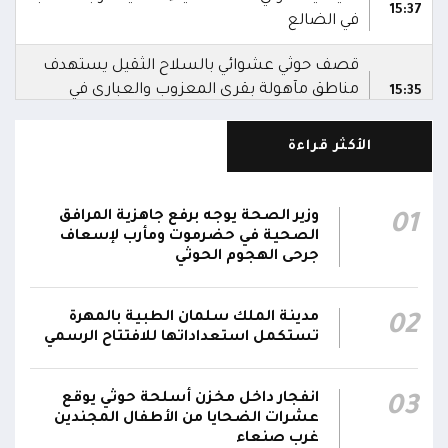
15:37
في الضالع
قصف حوثي عشوائي بالسلاح الثقيل يستهدف
مناطق مآهولة بقرى المعزوب والعبارى في
15:35
محافظة الضالع
الأكثر قراءة
محور تعز: تجدد الاشتباكات في مختلف الجبهات..
12:22
والجيش يقصف مواقع حوثية ويتصدى للمسيرات
وزير الصحة يوجه برفع جاهزية المرافق
01
الناطق باسم القوات المسلحة: نؤكد أن الاعتداء
الصحية في حضرموت ومأرب لإسعاف
على أي جبهة أو محور يُعد اعتداءً على جميع
جرحى الهجوم الحوثي
06:06
الجبهات والمحاور التابعة للقوات المسلحة،
بمختلف تشكيلاتها ووحداتها ومنتسبيها
مدينة الملك سلمان الطبية بالمهرة
02
تستكمل استعداداتها للافتتاح الرسمي
الناطق باسم القوات المسلحة: نؤكد أننا لن نتهاون
في حماية المواطنين وقواتنا ومواقعنا ولن يمر
استهداف وحداتنا دون رد وسنتعامل مع أي اعتداء
انفجار داخل مخزن أسلحة حوثي يوقع
03
06:00
جديد بالإجراءات العسكرية اللازمة والحازمة، وفقاً
عشرات الضحايا من الأطفال المجندين
غرب صنعاء
لتوجيهات القيادة السياسية والعسكرية