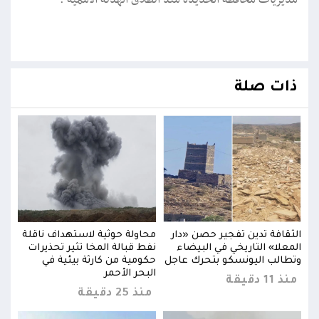
مديريات محافظة الحديدة منذ انطلاق الهدنة الأممية .
ذات صلة
لة
الثقافة تدين تفجير حصن «دار
محاولة حوثية لاستهداف ناقلة
الثق
ت
المعلا» التاريخي في البيضاء
نفط قبالة المخا تثير تحذيرات
المع
وتطالب اليونسكو بتحرك عاجل
حكومية من كارثة بيئية في
وتطا
البحر الأحمر
منذ 11 دقيقة
منذ 11 د
منذ 25 دقيقة