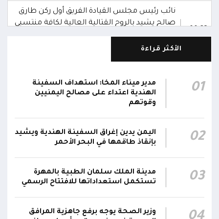
نائب رئيس مجلس القيادة الفريق أول ركن طارق
صالح يشيد بالروح القتالية العالية لكافة منتسبي
00:28
الفرقتين الأولى والثالثة وحسن التعامل مع الموقف
وثبات المقاتلين في مواقعهم
الأكثر قراءة
الفريق أول ركن طارق صالح يعزي في اتصالين
هاتفيين قائدي الفرقتين الأولى والثالثة طوارئ في
00:26
مدير ميناء المخا: استهداف السفينة
01
استشهاد عدد من الأبطال بالهجوم الحوثي الغادر
الهندية اعتداء على مصالح اليمنيين
وقوتهم
اللجنة الأمنية بحضرموت تدين هجوم مليشيا
الحوثي على القوات المسلحة وتؤكد استمرار
00:21
اليمن يدين إغراق السفينة الهندية ويشيد
02
العمليات الأمنية والعسكرية لحماية الأمن
بإنقاذ طاقمها في البحر الأحمر
والاستقرار
جدد #المكتب_السياسي تمسكه بمواصلة النضال
مدينة الملك سلمان الطبية بالمهرة
03
تستكمل استعداداتها للافتتاح الرسمي
إلى جانب الشعب اليمني وقوى الصف الجمهوري،
23:05
مؤكداً الاستعداد لتقديم التضحيات حتى تحرير البلاد
واستعادة العاصمة صنعاء وإنهاء الانقلاب
وزير الصحة يوجه برفع جاهزية المرافق
04