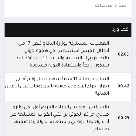
منذ 7 ساعات
منذ 7 س
كما ورد
العمليات المشتركة بوزارة الدفاع تنعى 17 من
أبطال الجيش استشهدوا في هجوم حوثي
02:03
بالصواريخ الباليستية والمسيرات.. وتؤكد: الرد
سيكون رادعاً واستعادة الدولة مستمرة
التحالف: إصابة 11 مدنياً بينهم طفل وامرأة في
نجران جراء اعتداءات حوثية بالمقذوفات على الأعيان
00:42
المدنية
نائب رئيس مجلس القيادة الفريق أول ركن طارق
صالح: جرائم الحوثي لن تثني القوات المسلحة عن
00:29
أداء واجبها الوطني واستعادة الدولة وعاصمتها
صنعاء