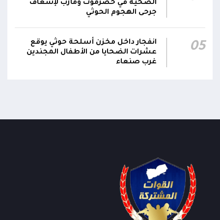
الصحية في حضرموت ومأرب لإسعاف
دعا #المكتب_السياسي مجلس القيادة الرئاسي
جرحى الهجوم الحوثي
والحكومة إلى الشروع في خطوات عملية لتخليص
23:04
اليمنيين من إرهاب الحوثيين المدعومين من النظام
انفجار داخل مخزن أسلحة حوثي يوقع
05
الإيراني
عشرات الضحايا من الأطفال المجندين
غرب صنعاء