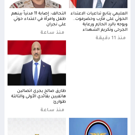
بينهم
العليمي يتابع تداعيات الاعتداء
التحالف: إصابة 11 مدنياً بينهم
العل
الحوثي على مأرب وحضرموت..
طفل وامرأة في اعتداء حوثي
الحو
ويوجه بالرد الحازم ورعاية
على نجران
ويوجه
الجرحى وتكريم الشهداء
الجر
منذ ساعة
منذ 11 دقيقة
منذ 11 د
طارق صالح يجري اتصالين
ثة
هاتفيين بقائدي الأولى والثالثة
طوارئ
منذ ساعة