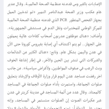
الإصابات بالفيروس قدمته منظمة الصحة العالمية. وقال مدير
عام مكتب وزير الصحة عبدالناصر النمير ”تم تدشين العمل
بجهاز الفحص المتطور PCR الذي قدمته منظمة الصحة العالمية
للمركز الوطني للمختبرات ونقل الدم في مستشفى الجمهورية“.
وأضاف: ”هناك موظفون مدربون أصحاب كفاءات عالية يعملون
على الجهاز.. لم يتم اكتشاف أي إصابة بفيروس كورونا حتى الآن
في عدن واليمن بشكل عام. وتابع: ”هناك الكثير من الشائعات
والفبركات التي تنشر بين الحين والآخر، في إطار إشاعة الخوف
وبث الرعب في صفوف المواطنين، ولأغراض سياسية“. من جانب
اخر رفضت مساجد عدن اليوم قرار وزارة الأوقاف والإرشاد بتعليق
صلوات الجماعة، واستمرت بأداء صلوات الجماعة في المساجد
كالمعتاد. وقال عدد من أئمة المساجد في مدينة كريتر في عدن
عبر مكبرات الصوت إن الصلوات ستستمر في المساجد، وإنه
يجدر على الدولة أن تمنع التجمعات في الأسواق والشوارع بدلا