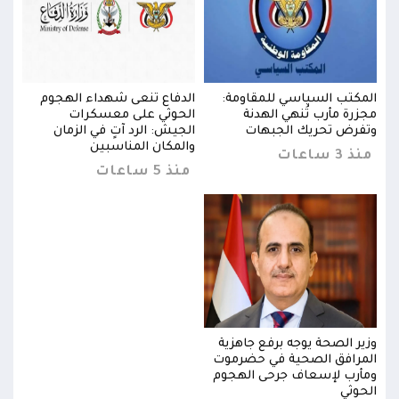
المكتب السياسي للمقاومة:
الدفاع تنعى شهداء الهجوم
المك
مجزرة مأرب تُنهي الهدنة
الحوثي على معسكرات
مجزر
وتفرض تحريك الجبهات
الجيش: الرد آتٍ في الزمان
وتفر
والمكان المناسبين
منذ 3 ساعات
منذ 3 س
منذ 5 ساعات
وزير الصحة يوجه برفع جاهزية
وزير
المرافق الصحية في حضرموت
المر
ومأرب لإسعاف جرحى الهجوم
ومأر
الحوثي
الحو