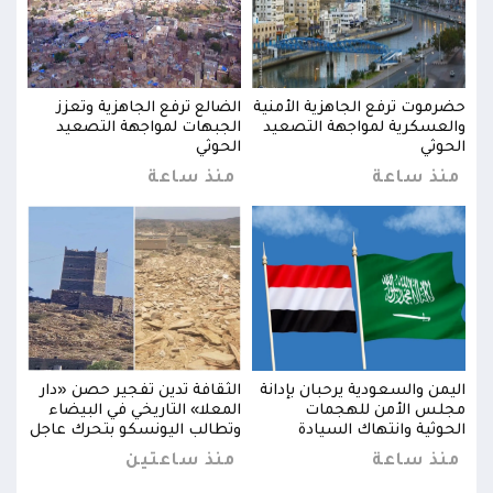
حضرموت ترفع الجاهزية الأمنية
الضالع ترفع الجاهزية وتعزز
حضرم
والعسكرية لمواجهة التصعيد
الجبهات لمواجهة التصعيد
والع
الحوثي
الحوثي
الحو
منذ ساعة
منذ ساعة
من
ار
اليمن والسعودية يرحبان بإدانة
الثقافة تدين تفجير حصن «دار
اليم
مجلس الأمن للهجمات
المعلا» التاريخي في البيضاء
مجلس
اجل
الحوثية وانتهاك السيادة
وتطالب اليونسكو بتحرك عاجل
الحو
منذ ساعة
منذ ساعتين
من