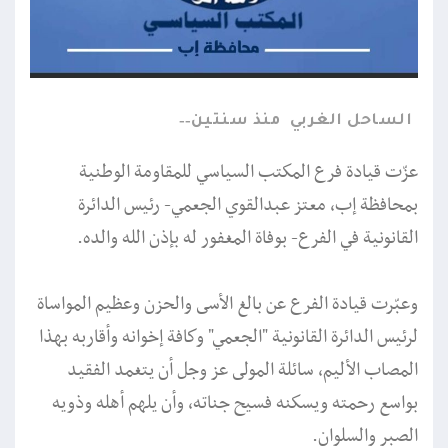
الساحل الغربي
منذ سنتين
عزّت قيادة فرع المكتب السياسي للمقاومة الوطنية
بمحافظة إب، معتز عبدالقوي الجعمي- رئيس الدائرة
القانونية في الفرع- بوفاة المغفور له بإذن الله والده.
وعبّرت قيادة الفرع عن بالغ الأسى والحزن وعظيم المواساة
لرئيس الدائرة القانونية "الجعمي" وكافة إخوانه وأقاربه بهذا
المصاب الأليم، سائلة المولى عز وجل أن يتغمد الفقيد
بواسع رحمته ويسكنه فسيح جناته، وأن يلهم أهله وذويه
الصبر والسلوان.