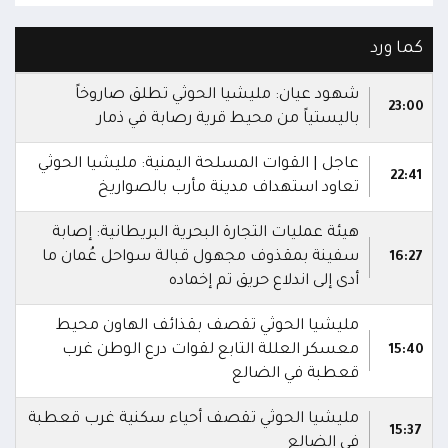
كما ورد
شهود عيان: مليشيا الحوثي تطلق صاروخاً
23:00
باليستياً من محيط قرية رصابة في ذمار
عاجل | القوات المسلحة اليمنية: مليشيا الحوثي
22:41
تعاود استهداف مدينة مأرب بالصواريخ
هيئة عمليات التجارة البحرية البريطانية: إصابة
سفينة بمقذوف مجهول قبالة سواحل عُمان ما
16:27
أدى إلى اندلاع حريق تم إخماده
مليشيا الحوثي تقصف بقذائف الهاون محيط
معسكر العللة التابع لقوات درع الوطن غرب
15:40
قعطبة في الضالع
مليشيا الحوثي تقصف أحياء سكنية غرب قعطبة
15:37
في الضالع