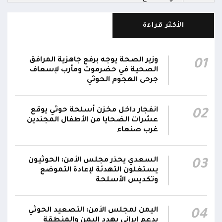
قصف حوثي عشوائي بالسلاح الثقيل يستهدف
الأكثر قراءة
مناطق مآهولة بقرى المعزوب والعبارى في
15:35
محافظة الضالع
وزير الصحة يوجه برفع جاهزية المرافق
01
محور تعز: تجدد الاشتباكات في مختلف الجبهات..
الصحية في حضرموت ومأرب لإسعاف
12:22
والجيش يقصف مواقع حوثية ويتصدى للمسيرات
جرحى الهجوم الحوثي
الناطق باسم القوات المسلحة: نؤكد أن الاعتداء
انفجار داخل مخزن أسلحة حوثي يوقع
02
على أي جبهة أو محور يُعد اعتداءً على جميع
06:06
عشرات الضحايا من الأطفال المجندين
الجبهات والمحاور التابعة للقوات المسلحة،
غرب صنعاء
بمختلف تشكيلاتها ووحداتها ومنتسبيها
السعدي يحذر مجلس الأمن: الحوثيون
03
يستغلون التهدئة لإعادة التموضع
وتكديس الأسلحة
اليمن لمجلس الأمن: التصعيد الحوثي
04
بدعم إيراني يهدد اليمن والمنطقة