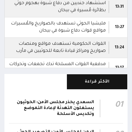
استشهاد جنديين من دفاع شبوة بهجوم حوثي
13:31
بطائرة مُسيرة في بيحان
مليشيا الحوثي تستهدف بالصواريخ والمُسيرات
13:27
مواقع قوات دفاع شبوة في بيحان
القوات الحكومية تستهدف مواقع ومنصات
13:24
صواريخ ومراكز قيادة تابعة للحوثيين في مأرب
مدفعية القوات المسلحة تدك تجمعات وتحركات
13:17
حوثية شمال وغرب الضالع
الأكثر قراءة
اشتباكات بين قوات الجيش ومليشيا الحوثي في
06:19
جبهتي الدفاع الجوي وتبة المدرجات شمال غربي تعز
السعدي يحذر مجلس الأمن: الحوثيون
01
الدفاعات الجوية تتعامل مع مسيرات معادية في
يستغلون التهدئة لإعادة التموضع
06:13
أجواء مدينة المخا
وتكديس الأسلحة