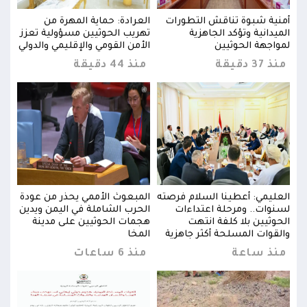
أمنية شبوة تناقش التطورات
العرادة: حماية المهرة من
أمني
زز
الميدانية وتؤكد الجاهزية
تهريب الحوثيين مسؤولية تعزز
الميد
ولي
لمواجهة الحوثيين
الأمن القومي والإقليمي والدولي
لموا
منذ 37 دقيقة
منذ 44 دقيقة
منذ 37 د
دة
العليمي: أعطينا السلام فرصته
المبعوث الأممي يحذر من عودة
العل
دين
لسنوات.. ومرحلة اعتداءات
الحرب الشاملة في اليمن ويدين
لسنو
الحوثيين بلا كلفة انتهت
هجمات الحوثيين على مدينة
الحو
والقوات المسلحة أكثر جاهزية
المخا
والق
منذ ساعة
منذ 6 ساعات
من