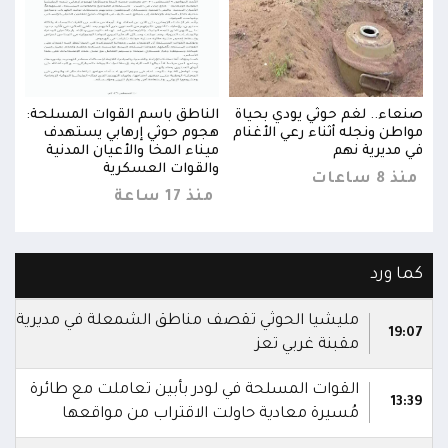
حة:
صنعاء.. لغم حوثي يودي بحياة
الناطق باسم القوات المسلحة:
صنعا
مواطن ونجله أثناء رعي الأغنام
هجوم حوثي إرهابي يستهدف
مواط
في مديرية نهم
ميناء المخا والأعيان المدنية
في م
والقوات العسكرية
منذ 8 ساعات
منذ 8 س
منذ 17 ساعة
كما ورد
مليشيا الحوثي تقصف مناطق الشمعلة في مديرية
19:07
مقبنة غربي تعز
القوات المسلحة في لودر بأبين تعاملت مع طائرة
13:39
مُسيرة معادية حاولت الاقتراب من مواقعها