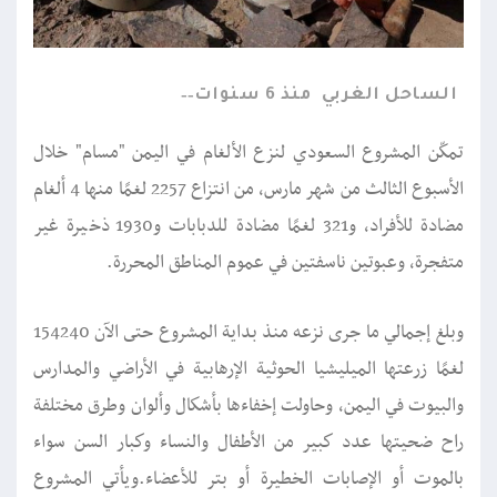
الساحل الغربي
منذ 6 سنوات
تمكّن المشروع السعودي لنزع الألغام في اليمن "مسام" خلال
الأسبوع الثالث من شهر مارس، من انتزاع 2257 لغمًا منها 4 ألغام
مضادة للأفراد، و321 لغمًا مضادة للدبابات و1930 ذخيرة غير
متفجرة، وعبوتين ناسفتين في عموم المناطق المحررة.
وبلغ إجمالي ما جرى نزعه منذ بداية المشروع حتى الآن 154240
لغمًا زرعتها الميليشيا الحوثية الإرهابية في الأراضي والمدارس
والبيوت في اليمن، وحاولت إخفاءها بأشكال وألوان وطرق مختلفة
راح ضحيتها عدد كبير من الأطفال والنساء وكبار السن سواء
بالموت أو الإصابات الخطيرة أو بتر للأعضاء.ويأتي المشروع