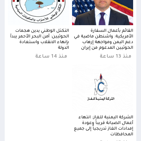
القائم بأعمال السفارة
التكتل الوطني يدين هجمات
القا
دأ
الأمريكية: واشنطن ماضية في
الحوثيين: أمن البحر الأحمر يبدأ
الأم
دعم اليمن ومواجهة إرهاب
بإنهاء الانقلاب واستعادة
دعم 
الحوثيين المدعوم من إيران
الدولة
الحو
منذ 13 ساعة
منذ 14 ساعة
منذ 13 
الشركة اليمنية للغاز: انتهاء
الشرك
أعمال الصيانة قريباً وعودة
أعمال
إمدادات الغاز تدريجياً إلى جميع
إمداد
المحافظات
المح