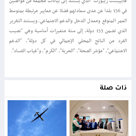
هابييست ريبورت" الذي يستند إلى بيانات مجمعة من مواطنين
في 156 بلدا عن مدى سعادتهم فضلا عن معايير مرتبطة بمتوسط
العمر المتوقع ومعدل الدخل والدعم الاجتماعي.ويستند التقرير
الذي تضمن 153 دولة، إلى ستة متغيرات أساسية وهي "نصيب
الفرد من الناتج المحلي الإجمالي في كل دولة"، "الدعم
الاجتماعي"، "مؤشر الصحة"، "الحرية"، "الكرم"، و"غياب الفساد".
ذات صلة