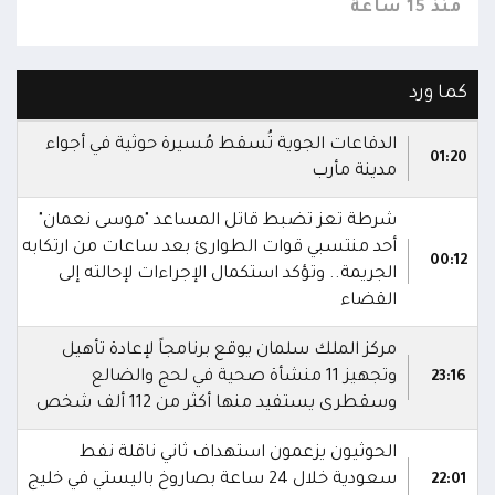
منذ 15 ساعة
منذ 15 
كما ورد
الدفاعات الجوية تُسقط مُسيرة حوثية في أجواء
01:20
مدينة مأرب
شرطة تعز تضبط قاتل المساعد "موسى نعمان"
أحد منتسبي قوات الطوارئ بعد ساعات من ارتكابه
00:12
الجريمة.. وتؤكد استكمال الإجراءات لإحالته إلى
القضاء
مركز الملك سلمان يوقع برنامجاً لإعادة تأهيل
وتجهيز 11 منشأة صحية في لحج والضالع
23:16
وسقطرى يستفيد منها أكثر من 112 ألف شخص
الحوثيون يزعمون استهداف ثاني ناقلة نفط
سعودية خلال 24 ساعة بصاروخ باليستي في خليج
22:01