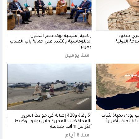
حري خطوة
رباعية إقليمية تؤكد دعم الحلول
اتفا
لاحة الدولية
الدبلوماسية وتشدد على حماية باب المندب
وترك
وهرمز
الرد
منذ يومين
منذ
عب يودي بحياة شاب
51 وفاة و428 إصابة في حوادث المرور
إردو
فة تخلف أضراراً
بالمحافظات المحررة خلال يوليو.. وضبط
الحو
أكثر من 11 ألف مخالفة
لحما
منذ 6 أيام
منذ 4 