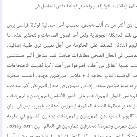
الم، لإطلاق صافرة إنذار وتحذير تجاه النقص الحاصل في
المستشفيات، التي باتت تفيض بمرضى فيروس كورونا الذي حصد حتى الآن أكثر من 75 ألف شخص، بحسب آخر إحصائية لوكالة فرانس برس
ى تلك المشكلة الجوهرية.ولعل آخر فصول الصرخات والتحذير هذه، ما
ليوم الثلاثاء للضغط على الحكومة من أجل تعيين فرق طبية إضافية،
العاملين في الجال الصحي مظاهرات صامتة عند مدخل أكبر مستشفى
كتب عليها "نقاتل من أجلك. اصرخوا من أجلنا".كما نُظمت الاحتجاجات
خارج أكثر من اثني عشر مستشفى، من قبل نقابة أطباء المستشفيات الوطنية.العالم بحاجة لـ 6 ملايين ممرضمن جهتها، أعلنت منظمة
ج الى قرابة ستة ملايين شخص إضافي يعملون في مجال التمريض.كما شددت
 والمجلس الدولي للممرضات، على الدور الأساسي للممرضين والممرضات
قال مدير منظمة الصحة العالمية تيدروس أدهانوم غيبريسوس في بيان
ف "اليوم، العديد من الممرضين والممرضات يجدون أنفسهم في طليعة
التصدي لجائحة كوفيد-19".إلى ذلك، أشار التقرير إلى وجود نحو 28 مليون ممرض وممرضة محترفين ممارسين في العالم. بين 2014 و2018،
 ملايين، لكن "لا يزال هناك نقص ب5,9 ملايين". ويتركز النقص خصوصا في أكثر الدول فقرا في إفريقيا وجنوب شرق آسيا