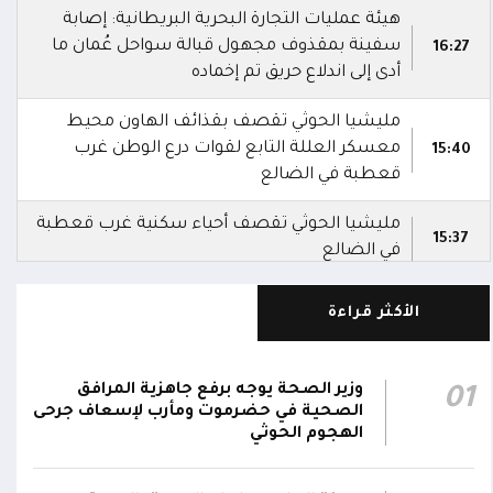
هيئة عمليات التجارة البحرية البريطانية: إصابة
سفينة بمقذوف مجهول قبالة سواحل عُمان ما
16:27
أدى إلى اندلاع حريق تم إخماده
مليشيا الحوثي تقصف بقذائف الهاون محيط
معسكر العللة التابع لقوات درع الوطن غرب
15:40
قعطبة في الضالع
مليشيا الحوثي تقصف أحياء سكنية غرب قعطبة
15:37
في الضالع
قصف حوثي عشوائي بالسلاح الثقيل يستهدف
الأكثر قراءة
مناطق مآهولة بقرى المعزوب والعبارى في
15:35
محافظة الضالع
وزير الصحة يوجه برفع جاهزية المرافق
01
محور تعز: تجدد الاشتباكات في مختلف الجبهات..
الصحية في حضرموت ومأرب لإسعاف جرحى
12:22
والجيش يقصف مواقع حوثية ويتصدى للمسيرات
الهجوم الحوثي
الناطق باسم القوات المسلحة: نؤكد أن الاعتداء