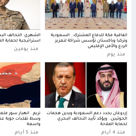
اتفاقية مكة للدفاع المشترك.. السعودية
الشهري: التحالف الب
ندب
وتركيا وباكستان تؤسس شراكة لتعزيز
استراتيجية لحماية الم
الردع والأمن الإقليمي
منذ يومين
منذ يوم
إردوغان يجدد دعم السعودية ويدين هجمات
تريم.. انهيار سور مل
ط
الحوثيين.. ويؤكد تأييد التحالف البحري
وسط تقلبات جوية عني
لحماية الملاحة
واسعة
منذ 4 أيام
منذ 5 أيام