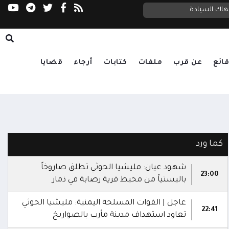
ب اليونسكو بتحرك عاجل
تهاك السيادة
ائع
عن قرب
ملفات
كتابات
أرجاء
قضايا
كما ورد
شهود عيان: مليشيا الحوثي تطلق صاروخاً
23:00
باليستياً من محيط قرية رصابة في ذمار
عاجل | القوات المسلحة اليمنية: مليشيا الحوثي
22:41
تعاود استهداف مدينة مأرب بالصواريخ