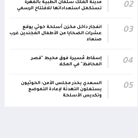
مدينة الملك سلمان الطبية بالمهرة
02
على أي جبهة أو محور يُعد اعتداءً على جميع
06:06
تستكمل استعداداتها للافتتاح الرسمي
الجبهات والمحاور التابعة للقوات المسلحة،
بمختلف تشكيلاتها ووحداتها ومنتسبيها
انفجار داخل مخزن أسلحة حوثي يوقع
03
عشرات الضحايا من الأطفال المجندين غرب
صنعاء
إسقاط مُسيرة فوق محيط "قصر
04
المحافظ" في المكلا
السعدي يحذر مجلس الأمن: الحوثيون
05
يستغلون التهدئة لإعادة التموضع
وتكديس الأسلحة