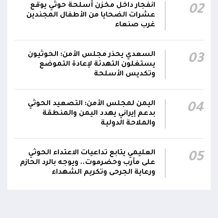
12:22
انفجار داخل مخزن أسلحة حوثي يوقع
02
والجيش يقصف مواقع حوثية ويتصدى للمسيرات
عشرات الضحايا من الأطفال المجندين
غرب صنعاء
السعدي يحذر مجلس الأمن: الحوثيون
03
يستغلون التهدئة لإعادة التموضع
وتكديس الأسلحة
اليمن لمجلس الأمن: التصعيد الحوثي
04
بدعم إيراني يهدد اليمن والمنطقة
والملاحة الدولية
العليمي يتابع تداعيات الاعتداء الحوثي
05
على مأرب وحضرموت.. ويوجه بالرد الحازم
ورعاية الجرحى وتكريم الشهداء