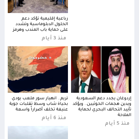
رباعية إقليمية تؤكد دعم
الحلول الدبلوماسية وتشدد
ز
على حماية باب المندب وهرمز
منذ 3 أيام
ي
إردوغان يجدد دعم السعودية
تريم.. انهيار سور ملعب يودي
إردو
ية
ويدين هجمات الحوثيين.. ويؤكد
بحياة شاب وسط تقلبات جوية
ويدي
تأييد التحالف البحري لحماية
عنيفة تخلف أضراراً واسعة
تأيي
الملاحة
المل
منذ 6 أيام
منذ 5 أيام
منذ 5 