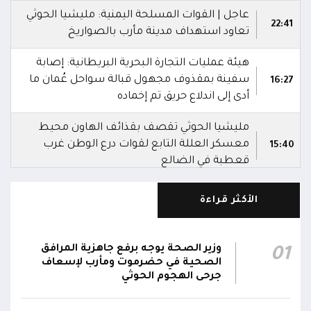
عاجل | القوات المسلحة اليمنية: مليشيا الحوثي
22:41
تعاود استهداف مدينة مأرب بالصواريخ
هيئة عمليات التجارة البحرية البريطانية: إصابة
سفينة بمقذوف مجهول قبالة سواحل عُمان ما
16:27
أدى إلى اندلاع حريق تم إخماده
مليشيا الحوثي تقصف بقذائف الهاون محيط
معسكر العللة التابع لقوات درع الوطن غرب
15:40
قعطبة في الضالع
مليشيا الحوثي تقصف أحياء سكنية غرب قعطبة
الأكثر قراءة
15:37
في الضالع
قصف حوثي عشوائي بالسلاح الثقيل يستهدف
وزير الصحة يوجه برفع جاهزية المرافق
01
مناطق مآهولة بقرى المعزوب والعبارى في
15:35
الصحية في حضرموت ومأرب لإسعاف
محافظة الضالع
جرحى الهجوم الحوثي
محور تعز: تجدد الاشتباكات في مختلف الجبهات..