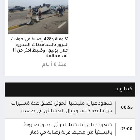
وادث
51 وفاة و428 إصابة في حوادث
المرور بالمحافظات المحررة
خلال يوليو.. وضبط أكثر من 11
خلال يوليو.. وضبط أكثر من 11
ألف مخالفة
منذ 6 أيام
كما ورد
شهود عيان: مليشيا الحوثي تطلق عدة مُسيرات
00:55
من قاعدة كتاف وجبال العشاش في صعدة
شهود عيان: مليشيا الحوثي تطلق صاروخاً
23:00
باليستياً من محيط قرية رصابة في ذمار