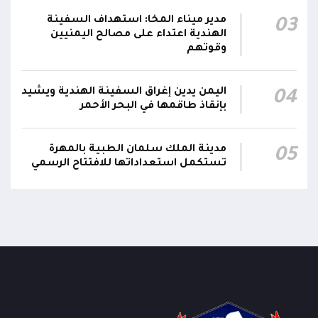
رئيس مجلس القيادة يُصدر قراراً بتعيين يحيى
محمد كزمان وكيلاً لقطاع الأمن الداخلي، وأحمد
مدير ميناء المخا: استهداف السفينة
03
21:18
الهندية اعتداء على مصالح اليمنيين
سعد السقطري وكيلاً لقطاع الأمن الخارجي؛ في
وقوتهم
الجهاز المركزي لأمن الدولة
اليمن يدين إغراق السفينة الهندية ويشيد
04
بإنقاذ طاقمها في البحر الأحمر
مدينة الملك سلمان الطبية بالمهرة
05
تستكمل استعداداتها للافتتاح الرسمي