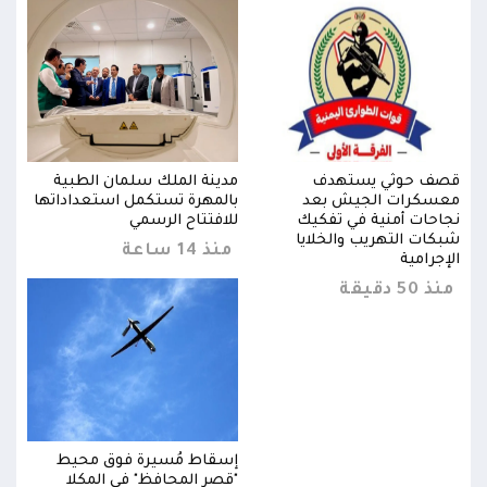
قصف حوثي يستهدف
مدينة الملك سلمان الطبية
قصف
ها
معسكرات الجيش بعد
بالمهرة تستكمل استعداداتها
معس
نجاحات أمنية في تفكيك
للافتتاح الرسمي
نجاح
شبكات التهريب والخلايا
شبكا
منذ 14 ساعة
الإجرامية
الإجر
منذ 50 دقيقة
منذ 50 د
إسقاط مُسيرة فوق محيط
"قصر المحافظ" في المكلا