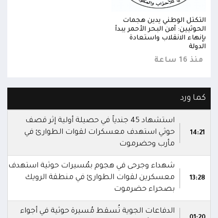
التكتل الوطني يدين هجمات
التك
الحوثيين: أمن البحر الأحمر يبدأ
الحوث
بإنهاء الانقلاب واستعادة
بإنه
الدولة
الدول
منذ 16 ساعة
منذ 16 
كما ورد
استشهاد 45 جندياً في حصيلة أولية إثر قصف
حوثي استهدف معسكرات لقوات الطوارئ في
14:21
مأرب وحضرموت
شهداء وجرحى في هجوم بمُسيرات حوثية استهدف
معسكرين لقوات الطوارئ في منطقة الرويك
13:28
بصحراء حضرموت
الدفاعات الجوية تُسقط مُسيرة حوثية في أجواء
01:20