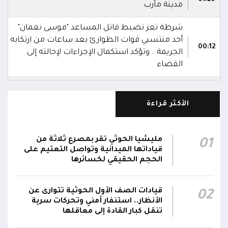
مدينة مأرب
شرطة تعز تضبط قاتل المساعد "موسى نعمان"
أحد منتسبي قوات الطوارئ بعد ساعات من ارتكابه
00:12
الجريمة.. وتؤكد استكمال الإجراءات لإحالته إلى
القضاء
مركز الملك سلمان يوقع برنامجاً لإعادة تأهيل
وتجهيز 11 منشأة صحية في لحج والضالع
23:16
الأكثر قراءة
وسقطرى يستفيد منها أكثر من 112 ألف شخص
الحوثيون يزعمون استهداف ثاني ناقلة نفط
مليشيا الحوثي تقر بمصرع ثلاثة من
01
سعودية خلال 24 ساعة بصاروخ باليستي في خليج
22:01
قياداتها الميدانية وتواصل التعتيم على
عدن
الحجم الحقيقي لخسائرها
الشركة اليمنية للغاز: أعمال الصيانة أوشكت على
قيادات الصف الأول الحوثية تتوارى عن
02
الانتهاء وإمدادات الغاز ستعود تدريجياً لتغطية
21:45
الأنظار.. استنفار أمني وتحركات سرية
احتياجات كافة المحافظات
تنقل كبار القادة إلى معاقلها