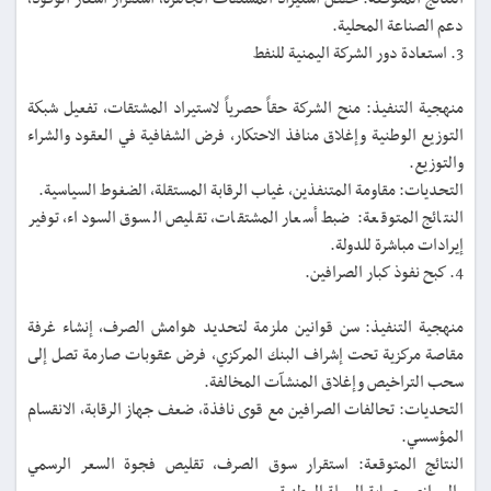
دعم الصناعة المحلية.
3. استعادة دور الشركة اليمنية للنفط
منهجية التنفيذ: منح الشركة حقاً حصرياً لاستيراد المشتقات، تفعيل شبكة
التوزيع الوطنية وإغلاق منافذ الاحتكار، فرض الشفافية في العقود والشراء
والتوزيع.
التحديات: مقاومة المتنفذين، غياب الرقابة المستقلة، الضغوط السياسية.
النتائج المتوقعة: ضبط أسعار المشتقات، تقليص السوق السوداء، توفير
إيرادات مباشرة للدولة.
4. كبح نفوذ كبار الصرافين.
منهجية التنفيذ: سن قوانين ملزمة لتحديد هوامش الصرف، إنشاء غرفة
مقاصة مركزية تحت إشراف البنك المركزي، فرض عقوبات صارمة تصل إلى
سحب التراخيص وإغلاق المنشآت المخالفة.
التحديات: تحالفات الصرافين مع قوى نافذة، ضعف جهاز الرقابة، الانقسام
المؤسسي.
النتائج المتوقعة: استقرار سوق الصرف، تقليص فجوة السعر الرسمي