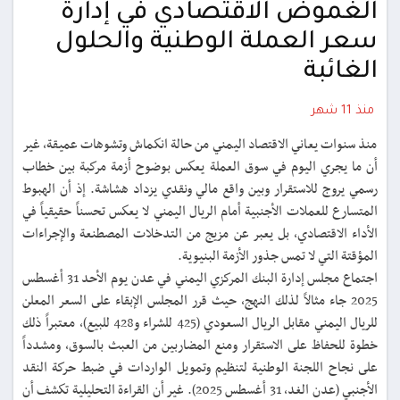
الغموض الاقتصادي في إدارة
سعر العملة الوطنية والحلول
الغائبة
منذ 11 شهر
منذ سنوات يعاني الاقتصاد اليمني من حالة انكماش وتشوهات عميقة، غير
أن ما يجري اليوم في سوق العملة يعكس بوضوح أزمة مركبة بين خطاب
رسمي يروج للاستقرار وبين واقع مالي ونقدي يزداد هشاشة. إذ أن الهبوط
المتسارع للعملات الأجنبية أمام الريال اليمني لا يعكس تحسناً حقيقياً في
الأداء الاقتصادي، بل يعبر عن مزيج من التدخلات المصطنعة والإجراءات
المؤقتة التي لا تمس جذور الأزمة البنيوية.
اجتماع مجلس إدارة البنك المركزي اليمني في عدن يوم الأحد 31 أغسطس
2025 جاء مثالاً لذلك النهج، حيث قرر المجلس الإبقاء على السعر المعلن
للريال اليمني مقابل الريال السعودي (425 للشراء و428 للبيع)، معتبراً ذلك
خطوة للحفاظ على الاستقرار ومنع المضاربين من العبث بالسوق، ومشدداً
على نجاح اللجنة الوطنية لتنظيم وتمويل الواردات في ضبط حركة النقد
الأجنبي (عدن الغد، 31 أغسطس 2025). غير أن القراءة التحليلية تكشف أن