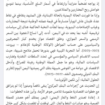
إذ يواجه تضخماً متزايداً وارتفاعاً في أسعار السلع الأساسية، بينما تتوسع
هوامش ربح المضاربين والمتلاعبين.
وإذا ما قورنت الحالة اليمنية بالحالة اللبنانية، فإن المشهد يتقاطع في نقاط
عدة، فلبنان عاش انهياراً متسارعاً في قيمة عملته الوطنية نتيجة المضاربات
وغياب الإصلاحات البنيوية، بينما لجأت النخبة الحاكمة هناك إلى سياسات
ترقيعية أشبه بما يحدث في اليمن، أدت إلى اتساع الفجوة بين السعر
الرسمي والسعر الموازي، وخلق اقتصاد موازٍ يخدم كبار المصرفيين
والسياسيين على حساب المواطن (الوكالة الوطنية للإعلام – بيروت،
2023–2025). أما التجربة الليبية فهي بدورها تحمل ملامح شبيهة، حيث
تسبب الانقسام السياسي والمؤسسي في تعدد السلطات النقدية وتضارب
السياسات المالية، وهو ما جعل العملة الوطنية رهينة للصراع، وأدخل
الاقتصاد في دوامة من الفوضى شبيهة بتلك التي يعيشها اليمن اليوم (تقارير
البنك الدولي وصندوق النقد، 2022–2025).
الحلول الغائبة: أين تكمن الأولويات؟
إن الحديث عن "إجراءات البنك المركزي" يبقى ناقصاً ومبتوراً إذا لم يترافق
مع خطوات اقتصادية ملموسة تلامس جوهر الأزمة. وأبرز هذه الخطوات:
1. إعادة تصدير النفط والغاز اليمني: اليمن يمتلك أهم مصدر للعملة
الصعبة، وهو صادرات النفط والغاز، التي توقفت أو تقلصت بشكل كبير خلال