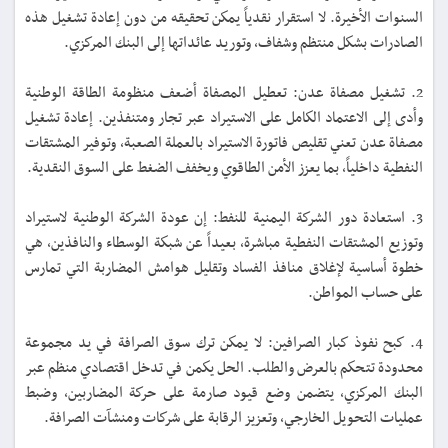
السنوات الأخيرة. لا استقرار نقدياً يمكن تحقيقه من دون إعادة تشغيل هذه
الصادرات بشكل منتظم وشفاف، وتوريد عائداتها إلى البنك المركزي.
2. تشغيل مصفاة عدن: تعطيل المصفاة أضعف منظومة الطاقة الوطنية
وأدى إلى الاعتماد الكامل على الاستيراد عبر تجار ومتنفذين. إعادة تشغيل
مصفاة عدن تعني تقليص فاتورة الاستيراد بالعملة الصعبة، وتوفير المشتقات
النفطية داخلياً، بما يعزز الأمن الطاقوي ويخفف الضغط على السوق النقدية.
3. استعادة دور الشركة اليمنية للنفط: إن عودة الشركة الوطنية لاستيراد
وتوزيع المشتقات النفطية مباشرة، بعيداً عن شبكة الوسطاء والنافذين، هي
خطوة أساسية لإغلاق منافذ الفساد وتقليل هوامش المضاربة التي تمارس
على حساب المواطن.
4. كبح نفوذ كبار الصرافين: لا يمكن ترك سوق الصرافة في يد مجموعة
محدودة تتحكم بالعرض والطلب. الحل يكمن في تدخل اقتصادي منظم عبر
البنك المركزي، يتضمن وضع قيود صارمة على حركة المضاربين، وضبط
عمليات التحويل الخارجي، وتعزيز الرقابة على شركات ومنشآت الصرافة.