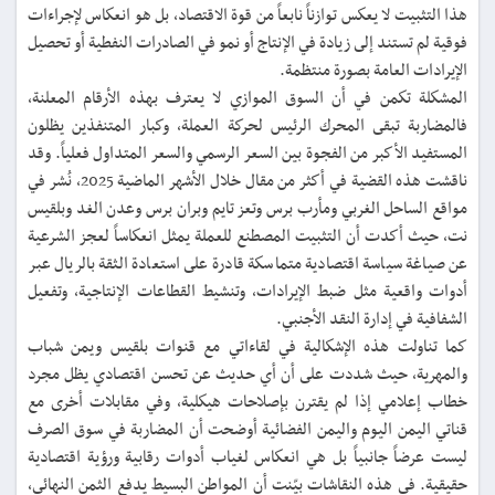
هذا التثبيت لا يعكس توازناً نابعاً من قوة الاقتصاد، بل هو انعكاس لإجراءات
فوقية لم تستند إلى زيادة في الإنتاج أو نمو في الصادرات النفطية أو تحصيل
الإيرادات العامة بصورة منتظمة.
المشكلة تكمن في أن السوق الموازي لا يعترف بهذه الأرقام المعلنة،
فالمضاربة تبقى المحرك الرئيس لحركة العملة، وكبار المتنفذين يظلون
المستفيد الأكبر من الفجوة بين السعر الرسمي والسعر المتداول فعلياً. وقد
ناقشت هذه القضية في أكثر من مقال خلال الأشهر الماضية 2025، نُشر في
مواقع الساحل الغربي ومأرب برس وتعز تايم وبران برس وعدن الغد وبلقيس
نت، حيث أكدت أن التثبيت المصطنع للعملة يمثل انعكاساً لعجز الشرعية
عن صياغة سياسة اقتصادية متماسكة قادرة على استعادة الثقة بالريال عبر
أدوات واقعية مثل ضبط الإيرادات، وتنشيط القطاعات الإنتاجية، وتفعيل
الشفافية في إدارة النقد الأجنبي.
كما تناولت هذه الإشكالية في لقاءاتي مع قنوات بلقيس ويمن شباب
والمهرية، حيث شددت على أن أي حديث عن تحسن اقتصادي يظل مجرد
خطاب إعلامي إذا لم يقترن بإصلاحات هيكلية، وفي مقابلات أخرى مع
قناتي اليمن اليوم واليمن الفضائية أوضحت أن المضاربة في سوق الصرف
ليست عرضاً جانبياً بل هي انعكاس لغياب أدوات رقابية ورؤية اقتصادية
حقيقية. في هذه النقاشات بيّنت أن المواطن البسيط يدفع الثمن النهائي،