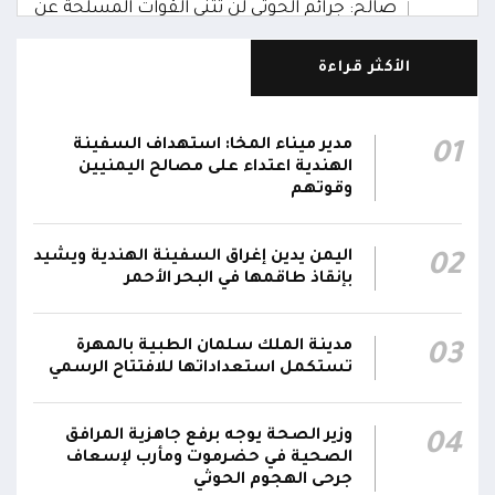
صالح: جرائم الحوثي لن تثني القوات المسلحة عن
00:29
أداء واجبها الوطني واستعادة الدولة وعاصمتها
صنعاء
الأكثر قراءة
نائب رئيس مجلس القيادة الفريق أول ركن طارق
صالح يشيد بالروح القتالية العالية لكافة منتسبي
مدير ميناء المخا: استهداف السفينة
01
00:28
الفرقتين الأولى والثالثة وحسن التعامل مع الموقف
الهندية اعتداء على مصالح اليمنيين
وقوتهم
وثبات المقاتلين في مواقعهم
الفريق أول ركن طارق صالح يعزي في اتصالين
اليمن يدين إغراق السفينة الهندية ويشيد
02
هاتفيين قائدي الفرقتين الأولى والثالثة طوارئ في
00:26
بإنقاذ طاقمها في البحر الأحمر
استشهاد عدد من الأبطال بالهجوم الحوثي الغادر
اللجنة الأمنية بحضرموت تدين هجوم مليشيا
مدينة الملك سلمان الطبية بالمهرة
03
تستكمل استعداداتها للافتتاح الرسمي
الحوثي على القوات المسلحة وتؤكد استمرار
00:21
العمليات الأمنية والعسكرية لحماية الأمن
والاستقرار
وزير الصحة يوجه برفع جاهزية المرافق
04
الصحية في حضرموت ومأرب لإسعاف
جدد #المكتب_السياسي تمسكه بمواصلة النضال
جرحى الهجوم الحوثي