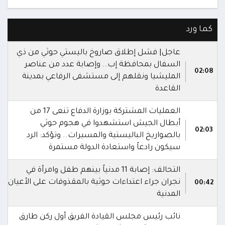
كما ورد
عاجل| فشل إطلاق صاروخ باليستي حوثي من ذي
السفال بمحافظة إب.. وإصابة عدد من عناصر
02:08
المليشيا ونقلهم إلى مستشفى الرفاعي بمدينة
القاعدة
العمليات المشتركة بوزارة الدفاع تنعى 17 من
أبطال الجيش استشهدوا في هجوم حوثي
02:03
بالصواريخ الباليستية والمسيرات.. وتؤكد: الرد
سيكون رادعاً واستعادة الدولة مستمرة
التحالف: إصابة 11 مدنياً بينهم طفل وامرأة في
نجران جراء اعتداءات حوثية بالمقذوفات على الأعيان
00:42
المدنية
نائب رئيس مجلس القيادة الفريق أول ركن طارق