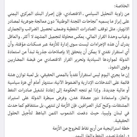
الخلاصة:
من زاوية التحليل السياسي ـ الاقتصادي، فإن إصرار البنك المركزي اليمني
على إبراز ما يسميه "نجاحات اللجنة الوطنية" دون معالجة جوهرية لمصادر
الانهيار، مثل توقف الصادرات النفطية وضعف تحصيل الضرائب والجمارك
وغياب وحدة القرار المالي، يعكس محاولة لتجميل المشهد لا أكثر. والعاقل
يدرك أن هذه الإجراءات ليست سوى إدارة للأزمة عبر مسكنات مؤقتة، وأن
أي استقرار نقدي لا يمكن أن يتحقق إلا بإصلاحات جذرية تبدأ من استعادة
الدولة لمواردها السيادية وتحرير القرار الاقتصادي من قبضة المضاربين
وقوى النفوذ.
إن ما يجري اليوم ليس استقراراً نقدياً بالمعنى الحقيقي، بل لعبة توازن هشة
قائمة على التدخلات الإدارية والضغوط الآنية، ستنهار أمام أي هزة سياسية
أو مالية جديدة. وإذا لم تتجه الحكومة إلى إعادة تشغيل صادرات النفط
والغاز، واستعادة دور مصفاة عدن، وفرض سيطرة الدولة على استيراد
المشتقات، وكبح كبار الصرافين، فإن الأزمة لن تنتهي، بل ستتفاقم كما حدث
في لبنان وليبيا، حيث دفعت الشعوب الثمن الباهظ لتأجيل الحلول
الحقيقية.
خطة استراتيجية من أربع نقاط للخروج من الأزمة
1. إعادة تصدير النفط والغاز اليمني