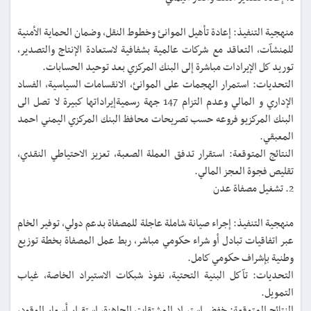
منهجية التنفيذ: إعادة تأهيل الموانئ وخطوط النقل، وضمان الحماية الأمنية
للمنشآت، التعاقد مع شركات عالمية بشفافية لاستعادة الإنتاج والتصدير،
توريد كل الإيرادات مباشرة إلى البنك المركزي بعد توحيد الحسابات.
التحديات: استمرار الهجمات على الموانئ، الانقسامات السياسية، الفساد
الإداري و المالي وعدم التزام 147 جهة رسميةإيراداتها كبيرة لا تصل الى
البنك المركزيو فروعه حسب تصريحات محافظ البنك المركزي اليمني احمد
المعبقي.
النتائج المتوقعة: استقرار تدفق العملة الصعبة، تعزيز الاحتياطي النقدي،
تقليص فجوة العجز المالي.
2. تشغيل مصفاة عدن
منهجية التنفيذ: إجراء صيانة شاملة عاجلة للمصفاة بدعم دولي، توفير الخام
عبر اتفاقيات تبادل أو شراء حكومي مباشر، ربط عمل المصفاة بخطة توزيع
وطنية بإشراف حكومي كامل.
التحديات: تآكل البنية التحتية، نفوذ شبكات الاستيراد الخاصة، غياب
التمويل.
النتائج المتوقعة: خفض استيراد المشتقات الجاهزة، استقرار أسعار الوقود،