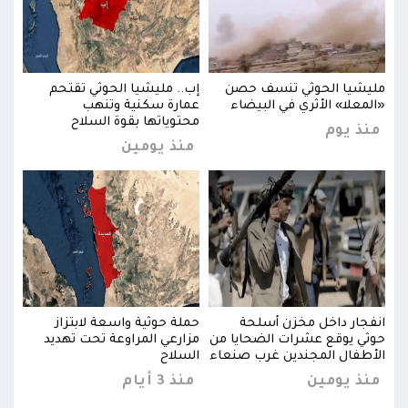
مليشيا الحوثي تنسف حصن
إب.. مليشيا الحوثي تقتحم
مليش
«المعلا» الأثري في البيضاء
عمارة سكنية وتنهب
«الم
محتوياتها بقوة السلاح
منذ يوم
منذ
منذ يومين
انفجار داخل مخزن أسلحة
حملة حوثية واسعة لابتزاز
انفج
حوثي يوقع عشرات الضحايا من
مزارعي المراوعة تحت تهديد
حوثي
الأطفال المجندين غرب صنعاء
السلاح
الأط
منذ يومين
منذ 3 أيام
منذ