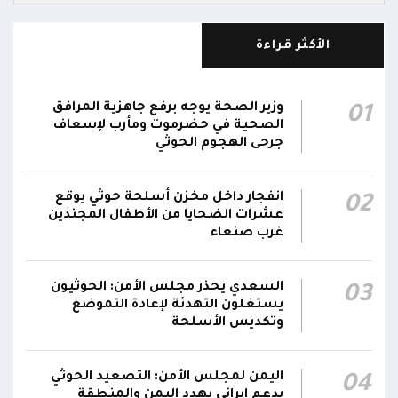
المقاومة الوطنية تنعى 4 عسكريين و3 مدنيين
استشهدوا جراء هجمات حوثية استهدفت ميناء
15:31
الأكثر قراءة
المخا ومواقع ومنشآت مدنية وعسكرية
مليشيا الحوثي تحجب الإنترنت وشبكات الاتصالات
وزير الصحة يوجه برفع جاهزية المرافق
01
15:11
عن محافظة الحديدة
الصحية في حضرموت ومأرب لإسعاف
جرحى الهجوم الحوثي
مليشيا الحوثي تستهدف مبنى سكن موظفي
15:08
المستشفى السعودي في المخا
انفجار داخل مخزن أسلحة حوثي يوقع
02
عشرات الضحايا من الأطفال المجندين
دفاعات المقاومة الوطنية تُسقط مسيرات حوثية
غرب صنعاء
15:04
حاولت استهداف حقل الطاقة الشمسية في المخا
السعدي يحذر مجلس الأمن: الحوثيون
03
يستغلون التهدئة لإعادة التموضع
وتكديس الأسلحة
اليمن لمجلس الأمن: التصعيد الحوثي
04
بدعم إيراني يهدد اليمن والمنطقة