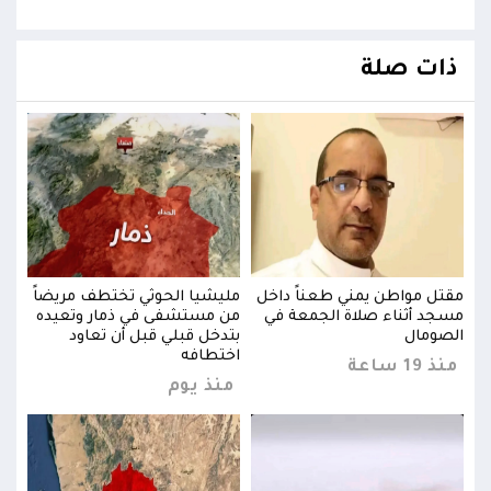
ذات صلة
اً
مقتل مواطن يمني طعناً داخل
مليشيا الحوثي تختطف مريضاً
مقتل
ده
مسجد أثناء صلاة الجمعة في
من مستشفى في ذمار وتعيده
مسجد
الصومال
بتدخل قبلي قبل أن تعاود
الصو
اختطافه
منذ 19 ساعة
منذ 19 
منذ يوم