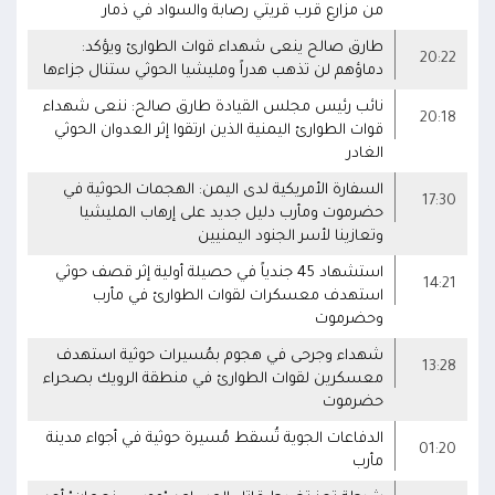
من مزارع قرب قريتي رصابة والسواد في ذمار
طارق صالح ينعى شهداء قوات الطوارئ ويؤكد:
20:22
دماؤهم لن تذهب هدراً ومليشيا الحوثي ستنال جزاءها
نائب رئيس مجلس القيادة طارق صالح: ننعى شهداء
20:18
قوات الطوارئ اليمنية الذين ارتقوا إثر العدوان الحوثي
الغادر
السفارة الأمريكية لدى اليمن: الهجمات الحوثية في
17:30
حضرموت ومأرب دليل جديد على إرهاب المليشيا
وتعازينا لأسر الجنود اليمنيين
استشهاد 45 جندياً في حصيلة أولية إثر قصف حوثي
14:21
استهدف معسكرات لقوات الطوارئ في مأرب
وحضرموت
شهداء وجرحى في هجوم بمُسيرات حوثية استهدف
13:28
معسكرين لقوات الطوارئ في منطقة الرويك بصحراء
حضرموت
الدفاعات الجوية تُسقط مُسيرة حوثية في أجواء مدينة
01:20
مأرب