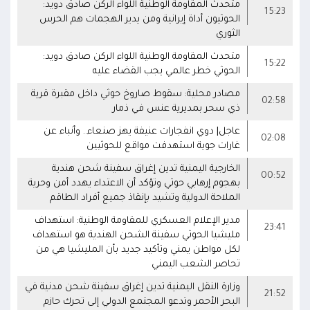
متحدث المقاومة الوطنية اللواء الركن صادق دويد:
15:23
الحوثيون أداة إيرانية ومن يدير الهجمات هم الحرس
الثوري
متحدث المقاومة الوطنية اللواء الركن صادق دويد:
15:22
الحوثي خطر عالمي يجب القضاء عليه
مصادر محلية: سقوط صاروخ حوثي داخل مقبرة قرية
02:58
ذي سحر بمديرية عنس في ذمار
عاجل| دوي انفجارات عنيفة يهز صنعاء.. وأنباء عن
02:08
غارات جوية استهدفت مواقع للحوثيين
الخارجية اليمنية تدين إغراق سفينة شحن هندية
00:52
بهجوم إرهابي حوثي وتؤكد أن الاعتداء يهدد أمن وحرية
الملاحة الدولية وتشيد بإنقاذ جميع أفراد الطاقم
مدير الإعلام العسكري للمقاومة الوطنية: استهداف
23:41
مليشيا الحوثي سفينة الشحن الهندية هو استهداف
لكل مواطن يمني وتأكيد جديد بأن المليشيا هي من
تحاصر الشعب اليمني
وزارة النقل اليمنية تدين إغراق سفينة شحن مدنية في
21:52
البحر الأحمر وتدعو المجتمع الدولي إلى تحرك حازم