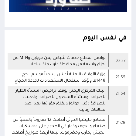
في نفس اليوم
تواصل انقطاع خدمات شبكتي يمن موبايل وMTN عن
22:37
أجزاء واسعة من محافظة مأرب منذ ساعات
وزارة الأوقاف اليمنية تُدشن رسمياً موسم الحج
21:55
1448هـ وتؤكد استكمال الاستعدادات لخدمة الحجاج
البنك المركزي اليمني يوقف تراخيص (منشأة الطيار
21:54
للصرافة، ومنشأة المتحدون للصرافة، والعليب
للصرافة وكيل حوالة) ويغلق مقراتها بعد رصد
مخالفات رقابية
مصادر: مليشيا الحوثي أطلقت 12 صاروخاً بالستياً من
21:28
صنعاء والجوف وذمار في الهجوم على معسكرات
الجيش بمأرب وحضرموت، بينها أربعة صواريخ أُطلقت