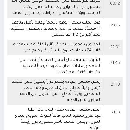
شرطة تعز تضبط قاتل المساعد "موسى نعمان" أحد
00:12
منتسبي قوات الطوارئ بعد ساعات من ارتكابه
الجريمة.. وتؤكد استكمال الإجراءات لإحالته إلى القضاء
مركز الملك سلمان يوقع برنامجاً لإعادة تأهيل وتجهيز
23:16
11 منشأة صحية في لحج والضالع وسقطرى يستفيد
منها أكثر من 112 ألف شخص
الحوثيون يزعمون استهداف ثاني ناقلة نفط سعودية
22:01
خلال 24 ساعة بصاروخ باليستي في خليج عدن
الشركة اليمنية للغاز: أعمال الصيانة أوشكت على
21:45
الانتهاء وإمدادات الغاز ستعود تدريجياً لتغطية
احتياجات كافة المحافظات
رئيس مجلس القيادة يُصدر قراراً بتعيين يحيى محمد
21:18
كزمان وكيلاً لقطاع الأمن الداخلي، وأحمد سعد
السقطري وكيلاً لقطاع الأمن الخارجي؛ في الجهاز
المركزي لأمن الدولة
رئيس مجلس القيادة يعين اللواء الركن طيار
21:13
عبدالعزيز سعيد المحيا قائداً للقوات الجوية والدفاع
الجوي.. ويُعين العميد ناشر منصور باجري رئيساً
لأركانها