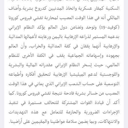
السكنية كمقار عسكرية واتخاذ المدنيين كدروع بشرية.وأضاف
المالكي أنه في هذا الوقت العصيب لمحاربة تفشي فيروس كورونا
(كوفيد-19) وتوحد وتضامن دول العالم يؤكد النظام الإيراني
بدعمه المستمر لذراعه الإرهابية باليمن ورعايته لأعمالها العدائية
والإرهابية أنهما يقفان في كفة العدائية والخراب، وأن العالم
بجهوده وإسهاماته الجماعية يقف في الكفة الأخرى للنظام
العالمي، حيث يُسخر النظام الإيراني مقدراته المالية والبشرية
واللوجستية لدعم الميليشيا الإرهابية لتحقيق أفكاره وأطماعه
التوسعية على حساب الشعب الإيراني الذي يعاني في هذا الوقت
العصيب من خسائر بشرية فادحة نتيجة تفشي فيروس كورونا.كما
أكد أن قيادة القوات المشتركة للتحالف مستمرة في تنفيذ
الإجراءات الضرورية والحازمة للتعامل مع هذه التهديدات
والانتهاكات، وبما يضمن سلامة مواطنينا والمقيمين على أراضينا.