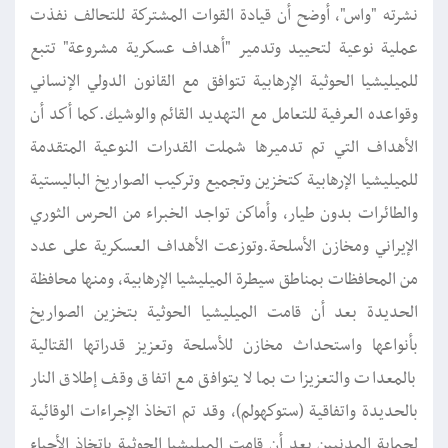
نشرته "واس"، أوضح أن قيادة القوات المشتركة للتحالف نفذت
عملية نوعية لتحييد وتدمير "أهداف عسكرية مشروعة" تتبع
للميليشيا الحوثية الإرهابية تتوافق مع القانون الدولي الإنساني
وقواعده العرفية للتعامل مع التهديد القائم والوشيك.كما أكد أن
الأهداف التي تم تدميرها شملت القدرات النوعية المتقدمة
للميليشيا الإرهابية كتخزين وتجميع وتركيب الصواريخ الباليستية
والطائرات بدون طيار، وأماكن تواجد الخبراء من الحرس الثوري
الإيراني ومخازن الأسلحة.وتوزعت الأهداف العسكرية على عدد
من المحافظات بمناطق سيطرة الميليشيا الإرهابية، ومنها محافظة
الحديدة بعد أن قامت الميليشيا الحوثية بتخزين الصواريخ
بأنواعها واستحداث مخازن للأسلحة وتعزيز قدراتها القتالية
بالمعدات والتعزيزات بما لا يتوافق مع اتفاق وقف إطلاق النار
بالحديدة واتفاقية (ستوكهولم)، وقد تم اتخاذ الإجراءات الوقائية
لحماية المدنيين بعد أن قامت الميليشيا الحوثية باتخاذ الأحياء