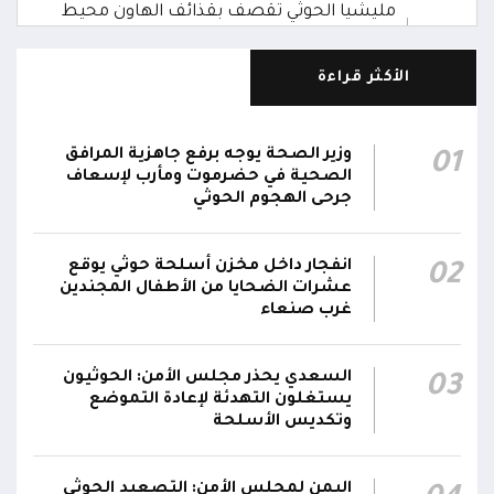
مليشيا الحوثي تقصف بقذائف الهاون محيط
معسكر العللة التابع لقوات درع الوطن غرب
15:40
قعطبة في الضالع
الأكثر قراءة
مليشيا الحوثي تقصف أحياء سكنية غرب قعطبة
15:37
في الضالع
وزير الصحة يوجه برفع جاهزية المرافق
01
الصحية في حضرموت ومأرب لإسعاف
قصف حوثي عشوائي بالسلاح الثقيل يستهدف
جرحى الهجوم الحوثي
مناطق مآهولة بقرى المعزوب والعبارى في
15:35
محافظة الضالع
انفجار داخل مخزن أسلحة حوثي يوقع
02
عشرات الضحايا من الأطفال المجندين
غرب صنعاء
السعدي يحذر مجلس الأمن: الحوثيون
03
يستغلون التهدئة لإعادة التموضع
وتكديس الأسلحة
اليمن لمجلس الأمن: التصعيد الحوثي