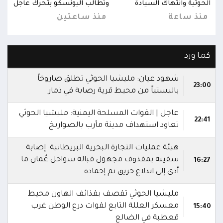
اجل
الحوثية وانتهاك السيادة
وتطالب اليونسكو بتحرك عاجل
الحو
منذ ساعة
منذ ساعتين
من
كما ورد
شهود عيان: مليشيا الحوثي تطلق صاروخاً
23:00
باليستياً من محيط قرية رصابة في ذمار
عاجل | القوات المسلحة اليمنية: مليشيا الحوثي
22:41
تعاود استهداف مدينة مأرب بالصواريخ
هيئة عمليات التجارة البحرية البريطانية: إصابة
سفينة بمقذوف مجهول قبالة سواحل عُمان ما
16:27
أدى إلى اندلاع حريق تم إخماده
مليشيا الحوثي تقصف بقذائف الهاون محيط
معسكر العللة التابع لقوات درع الوطن غرب
15:40
قعطبة في الضالع