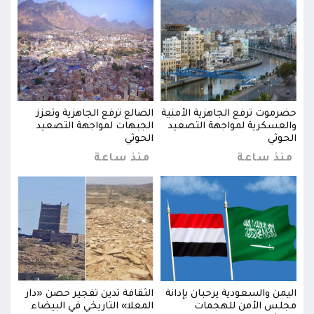
حضرموت ترفع الجاهزية الأمنية
الضالع ترفع الجاهزية وتعزز
حضرم
والعسكرية لمواجهة التصعيد
الجبهات لمواجهة التصعيد
والع
الحوثي
الحوثي
الحو
منذ ساعة
منذ ساعة
من
ار
اليمن والسعودية يرحبان بإدانة
الثقافة تدين تفجير حصن «دار
اليم
مجلس الأمن للهجمات
المعلا» التاريخي في البيضاء
مجلس