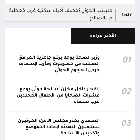
مليشيا الحوثي تقصف أحياء سكنية غرب قعطبة
15:37
في الضالع
قصف حوثي عشوائي بالسلاح الثقيل يستهدف
الأكثر قراءة
مناطق مآهولة بقرى المعزوب والعبارى في
15:35
محافظة الضالع
وزير الصحة يوجه برفع جاهزية المرافق
01
محور تعز: تجدد الاشتباكات في مختلف الجبهات..
الصحية في حضرموت ومأرب لإسعاف
12:22
والجيش يقصف مواقع حوثية ويتصدى للمسيرات
جرحى الهجوم الحوثي
الناطق باسم القوات المسلحة: نؤكد أن الاعتداء
انفجار داخل مخزن أسلحة حوثي يوقع
02
على أي جبهة أو محور يُعد اعتداءً على جميع
06:06
عشرات الضحايا من الأطفال المجندين
الجبهات والمحاور التابعة للقوات المسلحة،
غرب صنعاء
بمختلف تشكيلاتها ووحداتها ومنتسبيها
السعدي يحذر مجلس الأمن: الحوثيون
03
يستغلون التهدئة لإعادة التموضع
وتكديس الأسلحة