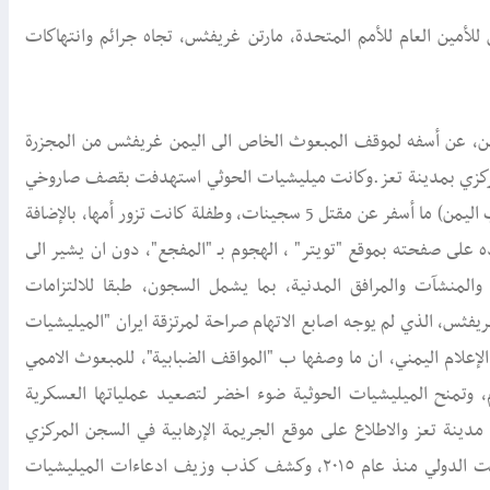
أمين العام للأمم المتحدة، مارتن غريفثس، تجاه جرائم وانتهاكات
إثنين، عن أسفه لموقف المبعوث الخاص الى اليمن غريفثس من المجزرة
المركزي بمدينة تعز.وكانت ميليشيات الحوثي استهدفت بقصف صاروخي
، مساء الأحد، النساء السجينات في السجن المركزي بتعز (جنوبي غرب اليمن) ما أسفر عن مقتل 5 سجينات، وطفلة كانت تزور أمها، بالإضافة
غريده على صفحته بموقع "تويتر" ، الهجوم بـ "المفجع"، دون ان يشير الى
والمنشآت والمرافق المدنية، بما يشمل السجون، طبقا للالتزامات
ريفثس، الذي لم يوجه اصابع الاتهام صراحة لمرتزقة ايران "الميليشيات
 الإعلام اليمني، ان ما وصفها ب "المواقف الضبابية"، للمبعوث الاممي
، وتمنح الميليشيات الحوثية ضوء اخضر لتصعيد عملياتها العسكرية
رة مدينة تعز والاطلاع على موقع الجريمة الإرهابية في السجن المركزي
بالمدينة، واستمرار الحصار المفروض على محافظة تعز في ظل الصمت الدولي منذ عام ٢٠١٥، وكشف كذب وزيف ادعاءات الميليشيات