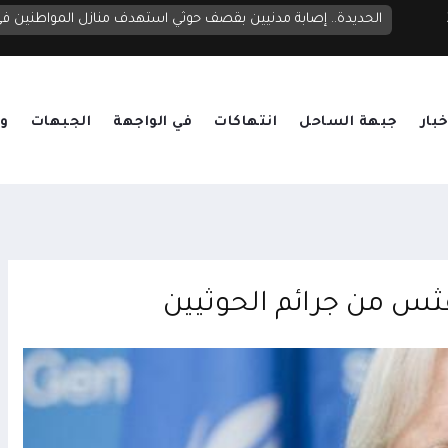
الحديدة.. إصابة مدنيين بقصف حوثي استهدف منازل المواطنين 
خبار
جبهة الساحل
انتهاكات
في الواجهة
الجبهات
وق
فثس من جرائم الحوثيين