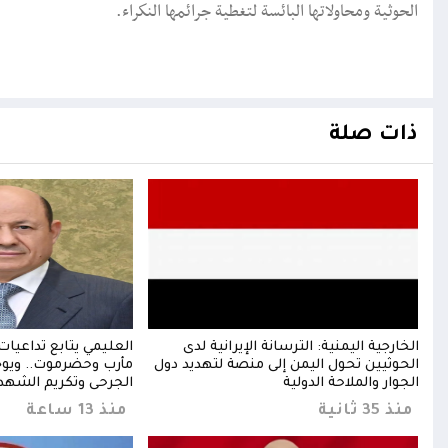
الحوثية ومحاولاتها البائسة لتغطية جرائمها النكراء.
ذات صلة
مرأة
الخارجية اليمنية: الترسانة الإيرانية لدى
العليمي يتابع تداعيات
الحوثيين تحول اليمن إلى منصة لتهديد دول
مأرب وحضرموت.. ويوجه 
الجوار والملاحة الدولية
الجرحى وتكريم الشهد
منذ 35 ثانية
منذ 13 ساعة