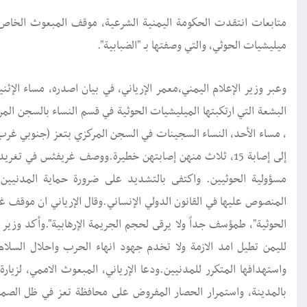
متابعات انتقدت الحكومة اليمنية الشرعية، موقف المبعوث الخاص لل
ميليشيات الحوثي، والتي وصفتها بـ "الضبابية".
وعبر وزير الإعلام اليمني،معمر الإرياني، في بيان اصدره، مساء ال
البشعة التي ارتكبتها الميليشيات الحوثية في قسم النساء بالسجن 
إلى إصابة 15، ثلاث منهن إصابتهن خطيرة.ووصف غريفثس في ت
مسؤولية الحوثيين. واكتفى بالتشديد على ضرورة حماية المدنيين 
المنصوص عليها في القانون الدولي الإنساني.وقال الإرياني ان موقف غ
الحوثية"، طمؤسف جداً ولا يرقى لحجم الجريمة الإرهابية".‏وأكد وزير
لليمن تطيل امد الازمة ولا تخدم جهود انهاء الحرب واحلال السلام
واستهدافها المتكرر للمدنيين.‏ودعا الإرياني، المبعوث الاممي، لزيا