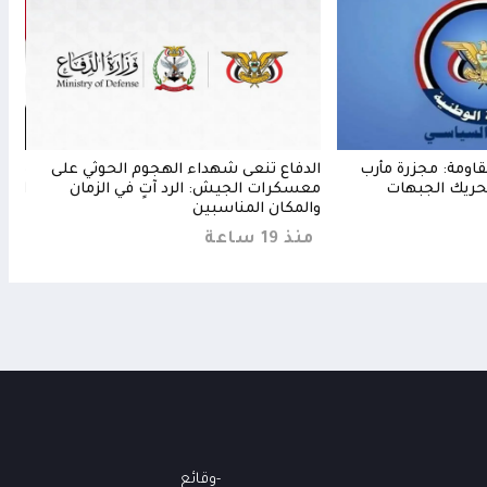
اومة: مجزرة مأرب
الدفاع تنعى شهداء الهجوم الحوثي على
طارق
تحريك الجبهات
معسكرات الجيش: الرد آتٍ في الزمان
الأو
والمكان المناسبين
منذ 15 
منذ 19 ساعة
وقائع