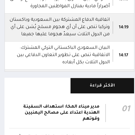
أضراراً مادية بمنازل المواطنين المجاورة
اتفاقية الدفاع المشتركة بين السعودية وباكستان
وتركيا تنص على أن أي هجوم مسلح يُشن على أي
14:19
من الدول الثلاث سيعدّ هجوما عليها جميعا
البيان السعودي الباكستاني التركي المشترك:
الاتفاقية تنص على تطوير التعاون الدفاعي بين
14:17
الدول الثلاث بكل أبعاده
السعودية وباكستان وتركيا توقع اتفاقية دفاع
14:16
مشترك
الأكثر قراءة
استشهاد 3 جنود وإصابة 4 آخرين في هجوم
بمُسيرة حوثية استهدف مواقع عسكرية لقوات
12:08
مدير ميناء المخا: استهداف السفينة
01
دفاع شبوة في حريب جنوبي مأرب
الهندية اعتداء على مصالح اليمنيين
وقوتهم
تحليق مسيرات في أجواء سيئون والدفاعات
12:02
تتصدى لها