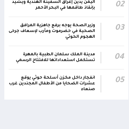
اليمن يدين إغراق السفينة الهندية ويشيد
02
بإنقاذ طاقمها في البحر الأحمر
صاروخ حوثي يستهدف مخيماً للنازحين في مأرب
ويصيب عدداً منهم.. وصاروخ آخر يطول تجمعات
11:57
سكنية
وزير الصحة يوجه برفع جاهزية المرافق
03
الصحية في حضرموت ومأرب لإسعاف جرحى
الهجوم الحوثي
مدينة الملك سلمان الطبية بالمهرة
04
تستكمل استعداداتها للافتتاح الرسمي
انفجار داخل مخزن أسلحة حوثي يوقع
05
عشرات الضحايا من الأطفال المجندين غرب
صنعاء