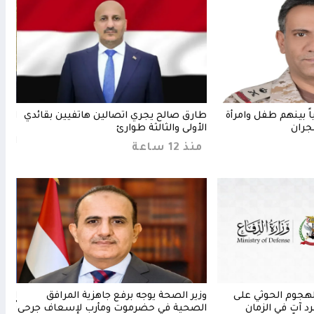
 إصابة 11 مدنياً بينهم طفل وامرأة
طارق صالح يجري اتصالين هاتفيين بقائدي
العل
جران
الأولى والثالثة طوارئ
مأرب
الجر
منذ 12 ساعة
منذ 11 
لهجوم الحوثي على
وزير الصحة يوجه برفع جاهزية المرافق
المك
 آتٍ في الزمان
الصحية في حضرموت ومأرب لإسعاف جرحى
تُنه