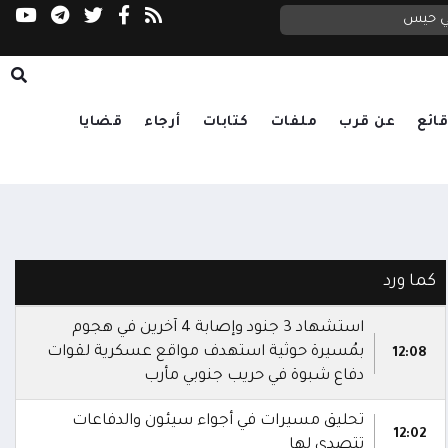
التحالف: إصابة 11 مدنياً بينهم طفل وامرأة في اعتداء حوثي على نجران
في حيس
العليمي يتابع تداعيات الاعتداء الحوثي على مأرب وحضرموت.. ويوجه بالرد الحازم ورعاية الجرحى وتكريم الشهداء
ائع
عن قرب
ملفات
كتابات
أرجاء
قضايا
كما ورد
استشهاد 3 جنود وإصابة 4 آخرين في هجوم
بمُسيرة حوثية استهدف مواقع عسكرية لقوات
12:08
دفاع شبوة في حريب جنوبي مأرب
تحليق مسيرات في أجواء سيئون والدفاعات
12:02
تتصدى لها