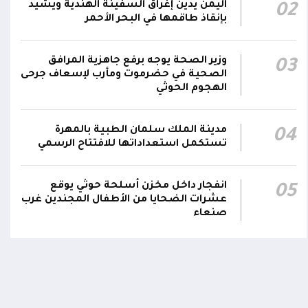
اليمن يدين إغراق السفينة الهندية ويشيد
02
نجران جراء اعتداءات حوثية بالمقذوفات على
00:42
بإنقاذ طاقمها في البحر الأحمر
الأعيان المدنية
نائب رئيس مجلس القيادة الفريق أول ركن طارق
وزير الصحة يوجه برفع جاهزية المرافق
03
صالح: جرائم الحوثي لن تثني القوات المسلحة عن
الصحية في حضرموت ومأرب لإسعاف جرحى
00:29
الهجوم الحوثي
أداء واجبها الوطني واستعادة الدولة وعاصمتها
صنعاء
مدينة الملك سلمان الطبية بالمهرة
04
تستكمل استعداداتها للافتتاح الرسمي
انفجار داخل مخزن أسلحة حوثي يوقع
05
عشرات الضحايا من الأطفال المجندين غرب
صنعاء