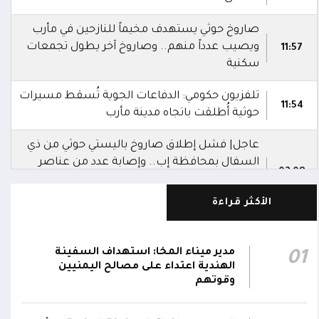
صاروخ حوثي يستهدف مخيماً للنازحين في مأرب
ويصيب عدداً منهم.. وصاروخ آخر يطول تجمعات
11:57
سكنية
تلفزيون حكومي: الدفاعات الجوية تُسقط مسيرات
11:54
حوثية أُطلقت باتجاه مدينة مأرب
عاجل| فشل إطلاق صاروخ باليستي حوثي من ذي
السفال بمحافظة إب.. وإصابة عدد من عناصر
02:08
المليشيا ونقلهم إلى مستشفى الرفاعي بمدينة
القاعدة
الأكثر قراءة
العمليات المشتركة بوزارة الدفاع تنعى 17 من
أبطال الجيش استشهدوا في هجوم حوثي
مدير ميناء المخا: استهداف السفينة
01
02:03
بالصواريخ الباليستية والمسيرات.. وتؤكد: الرد
الهندية اعتداء على مصالح اليمنيين
سيكون رادعاً واستعادة الدولة مستمرة
وقوتهم
التحالف: إصابة 11 مدنياً بينهم طفل وامرأة في