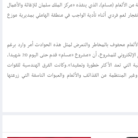
ة من الألغام (مسام)، الذي ينفذه «مركز الملك سلمان للإغاثة والأعمال
رقم 30 الخاص بجمع القذائف بانفجار لغم فردي أثناء تأدية الواجب في منطقة الهاملي بمديرية موزع
لألغام محفوف بالمخاطر والتعرض لمثل هذه الحوادث أمر وارد برغم
الحرص على الالتزام بمعايير السلامة». مؤكدا، وفق ما نقل عنه الموقع الإلكتروني للمشروع، أن «مشروع «مسام» قدم حتى اليوم 20 شهيدا،
لإنسانية التي تعد الأكثر خطورة وتعقيدا».وكانت الفرق الهندسية للقوات
ر المنتظمة من القذائف والألغام والعبوات الناسفة التي زرعتها