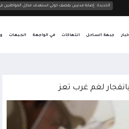
الحديدة.. إصابة مدنيين بقصف حوثي استهدف منازل المواطنين 
خبار
جبهة الساحل
انتهاكات
في الواجهة
الجبهات
وق
نفجار لغم غرب تعز