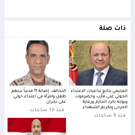
ذات صلة
بينهم
العليمي يتابع تداعيات الاعتداء
التحالف: إصابة 11 مدنياً بينهم
العل
الحوثي على مأرب وحضرموت..
طفل وامرأة في اعتداء حوثي
الحو
ويوجه بالرد الحازم ورعاية
على نجران
ويوجه
الجرحى وتكريم الشهداء
الجر
منذ 10 ساعات
منذ 9 ساعات
منذ 9 س