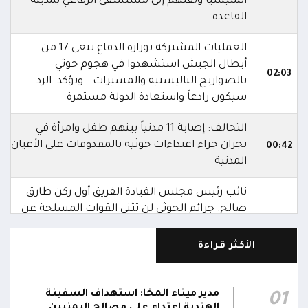
المليشيا ونقلهم إلى مستشفى الرفاعي بمدينة
القاعدة
العمليات المشتركة بوزارة الدفاع تنعى 17 من
أبطال الجيش استشهدوا في هجوم حوثي
02:03
بالصواريخ الباليستية والمسيرات.. وتؤكد: الرد
سيكون رادعاً واستعادة الدولة مستمرة
التحالف: إصابة 11 مدنياً بينهم طفل وامرأة في
نجران جراء اعتداءات حوثية بالمقذوفات على الأعيان
00:42
المدنية
نائب رئيس مجلس القيادة الفريق أول ركن طارق
صالح: جرائم الحوثي لن تثني القوات المسلحة عن
00:29
أداء واجبها الوطني واستعادة الدولة وعاصمتها
صنعاء
الأكثر قراءة
نائب رئيس مجلس القيادة الفريق أول ركن طارق
صالح يشيد بالروح القتالية العالية لكافة منتسبي
مدير ميناء المخا: استهداف السفينة
01
00:28
الفرقتين الأولى والثالثة وحسن التعامل مع الموقف