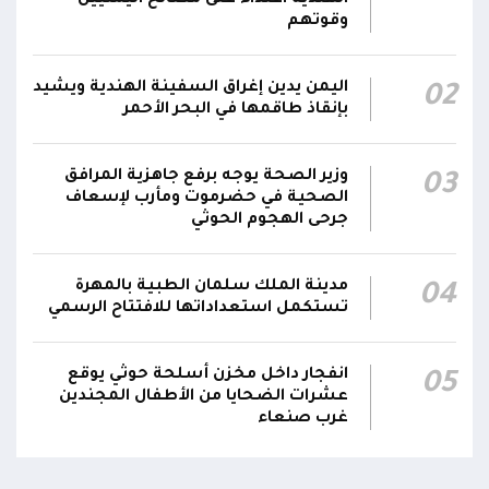
الهندية اعتداء على مصالح اليمنيين
وقوتهم
وثبات المقاتلين في مواقعهم
الفريق أول ركن طارق صالح يعزي في اتصالين
اليمن يدين إغراق السفينة الهندية ويشيد
02
هاتفيين قائدي الفرقتين الأولى والثالثة طوارئ في
00:26
بإنقاذ طاقمها في البحر الأحمر
استشهاد عدد من الأبطال بالهجوم الحوثي الغادر
اللجنة الأمنية بحضرموت تدين هجوم مليشيا
وزير الصحة يوجه برفع جاهزية المرافق
03
الصحية في حضرموت ومأرب لإسعاف
الحوثي على القوات المسلحة وتؤكد استمرار
00:21
جرحى الهجوم الحوثي
العمليات الأمنية والعسكرية لحماية الأمن
والاستقرار
مدينة الملك سلمان الطبية بالمهرة
04
جدد #المكتب_السياسي تمسكه بمواصلة النضال
تستكمل استعداداتها للافتتاح الرسمي
إلى جانب الشعب اليمني وقوى الصف الجمهوري،
23:05
مؤكداً الاستعداد لتقديم التضحيات حتى تحرير البلاد
انفجار داخل مخزن أسلحة حوثي يوقع
05
واستعادة العاصمة صنعاء وإنهاء الانقلاب
عشرات الضحايا من الأطفال المجندين
غرب صنعاء