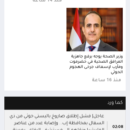
منذ 14 ساعة
وزير الصحة يوجه برفع جاهزية
وزير
المرافق الصحية في حضرموت
المر
ومأرب لإسعاف جرحى الهجوم
ومأر
الحوثي
الحو
منذ 16 ساعة
منذ 16 
كما ورد
عاجل| فشل إطلاق صاروخ باليستي حوثي من ذي
السفال بمحافظة إب.. وإصابة عدد من عناصر
02:08