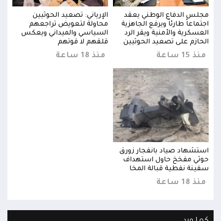
مجلس الدفاع الوطني يعقد
الإرياني: تصعيد الحوثيين
مجلس
اجتماعاً طارئاً ويرفع الجاهزية
محاولة لتعويض تراجعهم
اجتما
العسكرية والأمنية ويقر الرد
السياسي والميداني ويعكس
العس
الحازم على تصعيد الحوثيين
قلقهم لا قوتهم
الحا
منذ 15 ساعة
منذ 18 ساعة
منذ 15 
استشهاد صياد بانفجار زورق
استش
حوثي مفخخ حاول استهداف
حوثي
سفينة نفطية قبالة المخا
سفين
منذ 18 ساعة
منذ 18 
كما ورد