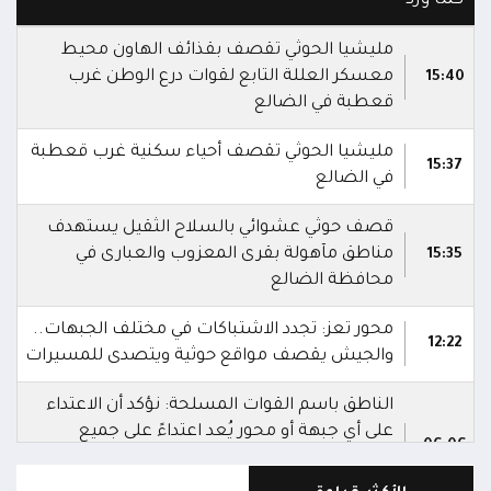
مليشيا الحوثي تقصف بقذائف الهاون محيط
معسكر العللة التابع لقوات درع الوطن غرب
15:40
قعطبة في الضالع
مليشيا الحوثي تقصف أحياء سكنية غرب قعطبة
15:37
في الضالع
قصف حوثي عشوائي بالسلاح الثقيل يستهدف
مناطق مآهولة بقرى المعزوب والعبارى في
15:35
محافظة الضالع
محور تعز: تجدد الاشتباكات في مختلف الجبهات..
12:22
والجيش يقصف مواقع حوثية ويتصدى للمسيرات
الناطق باسم القوات المسلحة: نؤكد أن الاعتداء
على أي جبهة أو محور يُعد اعتداءً على جميع
06:06
الجبهات والمحاور التابعة للقوات المسلحة،
بمختلف تشكيلاتها ووحداتها ومنتسبيها