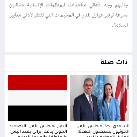
جانبهم وجه الأهالي مناشدات للمنظمات الإنسانية مطالبين
بسرعة توفير عوازل للنار في المخيمات التي تفتقر لأدنى معايير
السلامة.
ذات صلة
يد
السعدي يحذر مجلس الأمن:
اليمن لمجلس الأمن: التصعيد
السع
من
الحوثيون يستغلون التهدئة
الحوثي بدعم إيراني يهدد اليمن
الحو