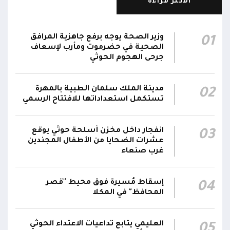
الأكثر قراءة
الناطق باسم القوات المسلحة: نؤكد أننا لن نتهاون
في حماية المواطنين وقواتنا ومواقعنا ولن يمر
وزير الصحة يوجه برفع جاهزية المرافق
01
استهداف وحداتنا دون رد وسنتعامل مع أي اعتداء
الصحية في حضرموت ومأرب لإسعاف
06:00
جديد بالإجراءات العسكرية اللازمة والحازمة، وفقاً
جرحى الهجوم الحوثي
لتوجيهات القيادة السياسية والعسكرية
ومقتضيات الموقف العملياتي
مدينة الملك سلمان الطبية بالمهرة
02
تستكمل استعداداتها للافتتاح الرسمي
الناطق باسم القوات المسلحة: العملية جسدت
05:46
وحدة المحاور والقيادة والسيطرة للقوات المسلحة
انفجار داخل مخزن أسلحة حوثي يوقع
03
الناطق باسم القوات المسلحة: سنرد دون تهاون
عشرات الضحايا من الأطفال المجندين
05:35
غرب صنعاء
حال استمرت اعتداءات الحوثيين الغادرة
إسقاط مُسيرة فوق محيط "قصر
04
المحافظ" في المكلا
العليمي يتابع تداعيات الاعتداء الحوثي
05