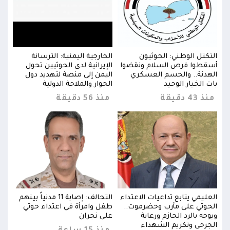
التكتل الوطني: الحوثيون
الخارجية اليمنية: الترسانة
التك
أسقطوا فرص السلام ونقضوا
الإيرانية لدى الحوثيين تحول
أسقط
الهدنة.. والحسم العسكري
اليمن إلى منصة لتهديد دول
الهد
بات الخيار الوحيد
الجوار والملاحة الدولية
بات ا
منذ 43 دقيقة
منذ 56 دقيقة
منذ 43 د
بينهم
العليمي يتابع تداعيات الاعتداء
التحالف: إصابة 11 مدنياً بينهم
العل
الحوثي على مأرب وحضرموت..
طفل وامرأة في اعتداء حوثي
الحو
ويوجه بالرد الحازم ورعاية
على نجران
ويوجه
الجرحى وتكريم الشهداء
الجر