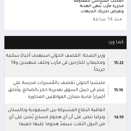
المكتب السياسي للمقاومة:
المك
مجزرة مأرب تُنهي الهدنة
مجزر
وتفرض تحريك الجبهات
وتفر
منذ 18 ساعة
منذ 18 
كما ورد
وزير الصحة: القصف الحوثي استهدف أحياءً سكنية
ومخيماتٍ للنازحين في مأرب وخلف شهيدين و14
15:22
جريحاً
مليشيا الحوثي تقصف بالمُسيرات مدرسة علي
عنتر في حبيل السوق بمديرية حجر بالضالع، وتُلحق
15:16
أضراراً مادية بمنازل المواطنين المجاورة
اتفاقية الدفاع المشتركة بين السعودية وباكستان
وتركيا تنص على أن أي هجوم مسلح يُشن على أي
14:19
من الدول الثلاث سيعدّ هجوما عليها جميعا