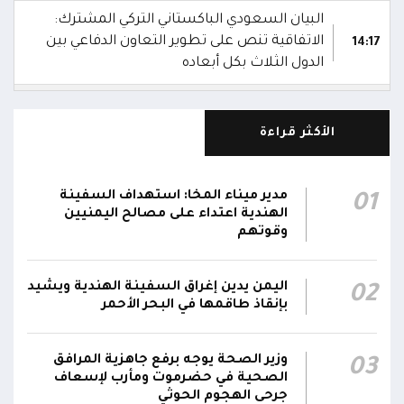
البيان السعودي الباكستاني التركي المشترك:
الاتفاقية تنص على تطوير التعاون الدفاعي بين
14:17
الدول الثلاث بكل أبعاده
السعودية وباكستان وتركيا توقع اتفاقية دفاع
14:16
مشترك
الأكثر قراءة
استشهاد 3 جنود وإصابة 4 آخرين في هجوم
بمُسيرة حوثية استهدف مواقع عسكرية لقوات
12:08
مدير ميناء المخا: استهداف السفينة
01
دفاع شبوة في حريب جنوبي مأرب
الهندية اعتداء على مصالح اليمنيين
وقوتهم
تحليق مسيرات في أجواء سيئون والدفاعات
12:02
تتصدى لها
اليمن يدين إغراق السفينة الهندية ويشيد
02
بإنقاذ طاقمها في البحر الأحمر
صاروخ حوثي يستهدف مخيماً للنازحين في مأرب
ويصيب عدداً منهم.. وصاروخ آخر يطول تجمعات
11:57
سكنية
وزير الصحة يوجه برفع جاهزية المرافق
03
الصحية في حضرموت ومأرب لإسعاف
جرحى الهجوم الحوثي