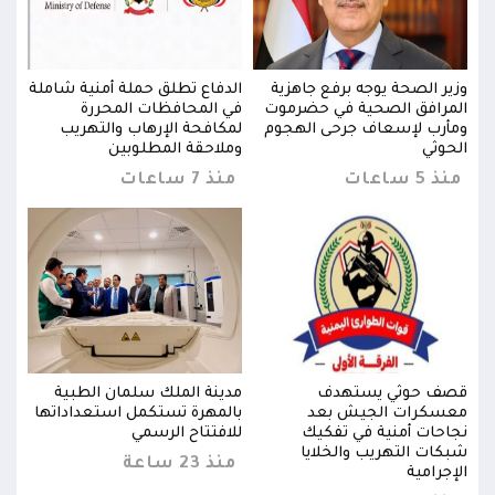
ملة
وزير الصحة يوجه برفع جاهزية
الدفاع تطلق حملة أمنية شاملة
وزير
المرافق الصحية في حضرموت
في المحافظات المحررة
المر
ومأرب لإسعاف جرحى الهجوم
لمكافحة الإرهاب والتهريب
ومأر
الحوثي
وملاحقة المطلوبين
الحو
منذ 5 ساعات
منذ 7 ساعات
منذ 5 س
قصف حوثي يستهدف
مدينة الملك سلمان الطبية
قصف
ها
معسكرات الجيش بعد
بالمهرة تستكمل استعداداتها
معس
نجاحات أمنية في تفكيك
للافتتاح الرسمي
نجاح
شبكات التهريب والخلايا
شبكا
منذ 23 ساعة
الإجرامية
الإجر