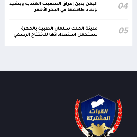
الهجوم الحوثي الذي استهدف معسكراً لقوات
اليمن يدين إغراق السفينة الهندية ويشيد
04
بإنقاذ طاقمها في البحر الأحمر
الطوارئ في محافظة مأرب بالصواريخ الباليستية
والمُسيرات وأسفر عن سقوط عشرات الشهداء
22:58
والجرحى يمثل تصعيداً خطيراً يستوجب تحركاً عاجلاً
مدينة الملك سلمان الطبية بالمهرة
05
من الدولة لإنهاء الانقلاب، معتبراً أن هذه المجزرة
تستكمل استعداداتها للافتتاح الرسمي
أنهت فعلياً ما تبقى من الهدنة وفرضت واقعاً
جديداً يستدعي تحريك الجبهات
تواصل انقطاع خدمات شبكتي يمن موبايل وMTN
22:37
عن أجزاء واسعة من محافظة مأرب منذ ساعات