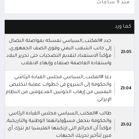
منذ 9 ساعات
منذ 9 س
كما ورد
جدد #المكتب_السياسي تمسكه بمواصلة النضال
إلى جانب الشعب اليمني وقوى الصف الجمهوري،
23:05
مؤكداً الاستعداد لتقديم التضحيات حتى تحرير البلاد
واستعادة العاصمة صنعاء وإنهاء الانقلاب
دعا #المكتب_السياسي مجلس القيادة الرئاسي
والحكومة إلى الشروع في خطوات عملية لتخليص
23:04
اليمنيين من إرهاب الحوثيين المدعومين من النظام
الإيراني
طالب #المكتب_السياسي مجلس القيادة الرئاسي
والحكومة بتحمل مسؤولياتهما الوطنية والتاريخية،
23:02
مؤكداً أن الجرائم التي ارتكبتها المليشيا لم تترك أي
مبرر لتأخير تحريك الجبهات