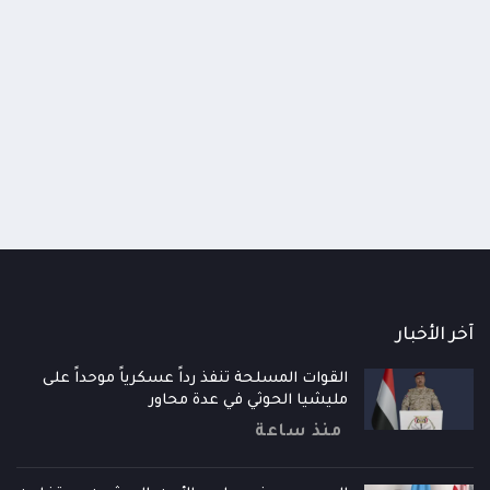
 الدفاع الوطني يعقد اجتماعاً طارئاً
الإرياني: تصعيد الحوثيين محا
ع الجاهزية العسكرية والأمنية ويقر الرد
تراجعهم السياسي والميداني
زم على تصعيد الحوثيين
قلقهم لا قوتهم
اعات
منذ 10 ساعات
آخر الأخبار
القوات المسلحة تنفذ رداً عسكرياً موحداً على
مليشيا الحوثي في عدة محاور
منذ ساعة