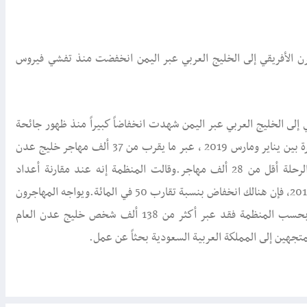
قرن الأفريقي إلى الخليج العربي عبر اليمن انخفضت منذ تفشي فيروس
ي إلى الخليج العربي عبر اليمن شهدت انخفاضاً كبيراً منذ ظهور جائحة
فيروس كورونا المستجد.ووفقاً للمنظمة الدولية للهجرة فإنه خلال الفترة بين يناير ومارس 2019 ، عبر ما يقرب من 37 ألف مهاجر خليج عدن
للوصول إلى اليمن، وفي الربع الأول من هذا العام، قام بنفس هذه الرحلة أقل من 28 ألف مهاجر.وقالت المنظمة إنه عند مقارنة أعداد
المهاجرين الوافدين إلى اليمن في شهر مارس 2020 بأولئك في مارس 2019، فإن هنالك انخفاض بنسبة تقارب 50 في المائة.ويواجه المهاجرون
على طول الطريق مخاطر جسيمة متعلقة بالحماية وحقوق الإنسان.وبحسب المنظمة فقد عبر أكثر من 138 ألف شخص خليج عدن العام
تجهين إلى المملكة العربية السعودية بحثاً عن عمل.