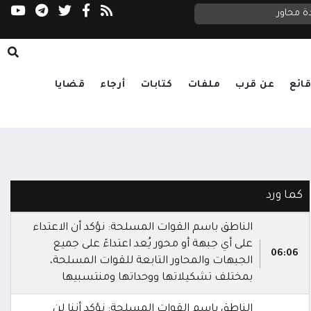
اليمن لمجلس الأمن: التصعيد الحوثي بدعم إيراني
ة محاور
التموضع وتكديس الأسلحة
ائع
عن قرب
ملفات
كتابات
أرجاء
قضايا
كما ورد
الناطق باسم القوات المسلحة: نؤكد أن الاعتداء
على أي جبهة أو محور يُعد اعتداءً على جميع
06:06
الجبهات والمحاور التابعة للقوات المسلحة،
بمختلف تشكيلاتها ووحداتها ومنتسبيها
الناطق باسم القوات المسلحة: نؤكد أننا لن