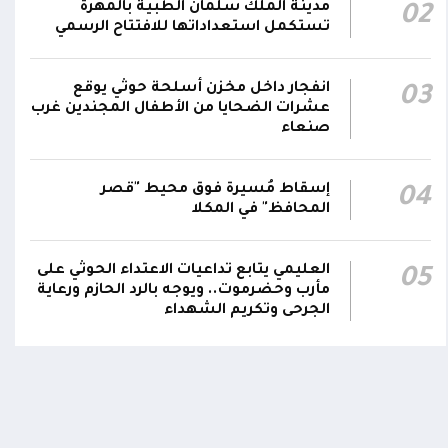
مدينة الملك سلمان الطبية بالمهرة
02
بصورة دائمة لمتابعة التطورات الميدانية والأمنية
تستكمل استعداداتها للافتتاح الرسمي
واتخاذ ما يلزم من إجراءات بصورة عاجلة ومستمرة
01:13
بما يضمن سرعة الاستجابة للتصعيد الحوثي
والتعامل مع تداعياته على مختلف المستويات
انفجار داخل مخزن أسلحة حوثي يوقع
03
عشرات الضحايا من الأطفال المجندين غرب
صنعاء
أقر #مجلس_الدفاع_الوطني جملة من القرارات
والتوجيهات الهادفة إلى رفع مستوى الجاهزية
العسكرية والأمنية والدفاع المدني وتعزيز التنسيق
إسقاط مُسيرة فوق محيط "قصر
01:12
04
بين مؤسسات الدولة وحماية المدنيين والمنشآت
المحافظ" في المكلا
الحيوية وضمان التنفيذ الفوري للإجراءات الكفيلة
بالرد الحازم على الاعتداءات الحوثية
العليمي يتابع تداعيات الاعتداء الحوثي على
05
مأرب وحضرموت.. ويوجه بالرد الحازم ورعاية
الجرحى وتكريم الشهداء