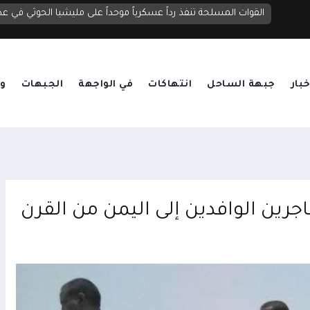
القوات المسلحة تنفذ رداً عسكرياً موحداً على مليشيا الحوثي في عد
السعدي يحذر مجلس الأمن: الحوثيون يستغلون التهدئة لإعادة 
خبار
جبهة الساحل
انتهاكات
في الواجهة
الجبهات
وق
اجرين الوافدين إلى اليمن من القرن