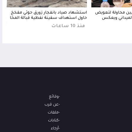
ثيين محاولة لتعويض
استشهاد صياد بانفجار زورق حوثي مفخخ
مجلس
لميداني ويعكس
حاول استهداف سفينة نفطية قبالة المخا
ويرف
الحا
منذ 10 ساعات
منذ 7 س
وقائع
عن قرب
ملفات
كتابات
أرجاء