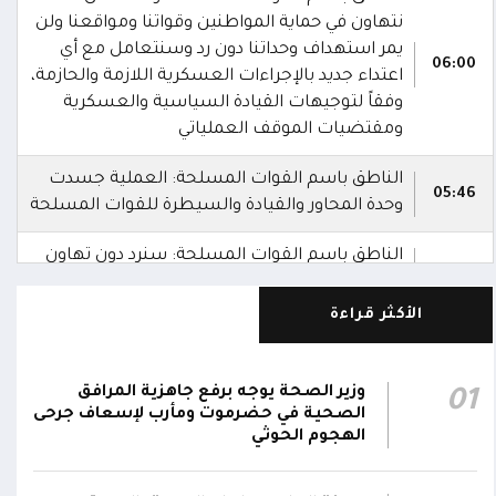
نتهاون في حماية المواطنين وقواتنا ومواقعنا ولن
يمر استهداف وحداتنا دون رد وسنتعامل مع أي
06:00
اعتداء جديد بالإجراءات العسكرية اللازمة والحازمة،
وفقاً لتوجيهات القيادة السياسية والعسكرية
ومقتضيات الموقف العملياتي
الناطق باسم القوات المسلحة: العملية جسدت
05:46
وحدة المحاور والقيادة والسيطرة للقوات المسلحة
الناطق باسم القوات المسلحة: سنرد دون تهاون
05:35
حال استمرت اعتداءات الحوثيين الغادرة
الأكثر قراءة
الناطق باسم القوات المسلحة: نفذنا عملاً
05:34
عسكرياً ضد العناصر الحوثية الإرهابية وعتادها
وزير الصحة يوجه برفع جاهزية المرافق
01
المقاومة الوطنية تصد هجوماً حوثياً في جبهتي
الصحية في حضرموت ومأرب لإسعاف جرحى
04:17
الحيمة بالتحيتا وحيس جنوب الحديدة
الهجوم الحوثي
أقر #مجلس_الدفاع_الوطني استمرار انعقاده