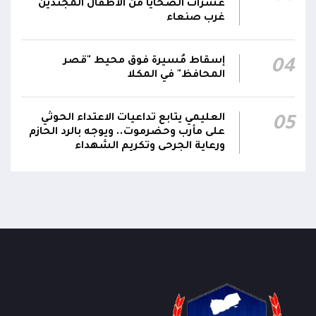
عشرات الضحايا من الأطفال المجندين
غرب صنعاء
أقر #مجلس_الدفاع_الوطني جملة من القرارات
والتوجيهات الهادفة إلى رفع مستوى الجاهزية
العسكرية والأمنية والدفاع المدني وتعزيز التنسيق
إسقاط مُسيرة فوق محيط "قصر
01:12
04
بين مؤسسات الدولة وحماية المدنيين والمنشآت
المحافظ" في المكلا
الحيوية وضمان التنفيذ الفوري للإجراءات الكفيلة
بالرد الحازم على الاعتداءات الحوثية
العليمي يتابع تداعيات الاعتداء الحوثي
05
على مأرب وحضرموت.. ويوجه بالرد الحازم
ورعاية الجرحى وتكريم الشهداء