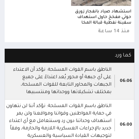
استشهاد صياد بانفجار زورق
استش
حوثي مفخخ حاول استهداف
حوثي
سفينة نفطية قبالة المخا
سفين
منذ 14 ساعة
منذ 14 
كما ورد
الناطق باسم القوات المسلحة: نؤكد أن الاعتداء
على أي جبهة أو محور يُعد اعتداءً على جميع
06:06
الجبهات والمحاور التابعة للقوات المسلحة،
بمختلف تشكيلاتها ووحداتها ومنتسبيها
الناطق باسم القوات المسلحة: نؤكد أننا لن نتهاون
في حماية المواطنين وقواتنا ومواقعنا ولن يمر
استهداف وحداتنا دون رد وسنتعامل مع أي اعتداء
06:00
جديد بالإجراءات العسكرية اللازمة والحازمة، وفقاً
لتوجيهات القيادة السياسية والعسكرية