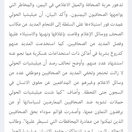
تدهور حرية الصحافة والعمل الاعلامي في اليمن، والمخاطر التي
يواجهها الصحافيون اليمنيون. وأكد البيان، أن ميليشيا الحوثي
عمدت فور استيلاءها على السلطة إلى اقتحام العديد من مكاتب
الصحف ووسائل الإعلام وقامت بإغلاقها ونهبها والاستيلاء عليها
وفصل العديد من الصحافيين، كما استخدمت العديد منهم
كدروع بشرية في أماكن ذات استخدامات عسكرية مما نجم عنه
استشهاد عدد منهم. وأوضح تحالف رصد أن ميليشيات الحوثي
لا زالت تحتجز وتخفي العديد من الصحافيين وموظفي عدد من
وسائل الاعلام وغيرهم من المدافعين عن حقوق الانسان في
السجون حتى اللحظة. وأضاف "كما شنت ميليشيات الحوثي
حملات تشويه ضد الصحافيين المعارضين لسياساتها أو من
يرفضون التعاون معها، وأصدرت قوائم سوداء بحق الصحافيين
الذين تمكنوا من مغادرة المحافظات التي تسيطر عليها". وطالب
التحالف اليمني لرصد انتهاكات حقوق الإنسان ميليشيا الحوثي