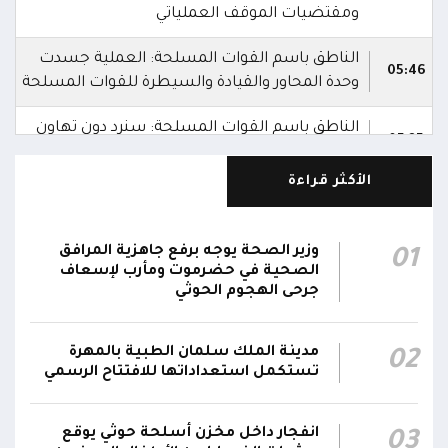
ومقتضيات الموقف العملياتي
الناطق باسم القوات المسلحة: العملية جسدت
05:46
وحدة المحاور والقيادة والسيطرة للقوات المسلحة
الناطق باسم القوات المسلحة: سنرد دون تهاون
05:35
حال استمرت اعتداءات الحوثيين الغادرة
الأكثر قراءة
الناطق باسم القوات المسلحة: نفذنا عملاً عسكرياً
05:34
ضد العناصر الحوثية الإرهابية وعتادها
وزير الصحة يوجه برفع جاهزية المرافق
01
المقاومة الوطنية تصد هجوماً حوثياً في جبهتي
الصحية في حضرموت ومأرب لإسعاف
04:17
الحيمة بالتحيتا وحيس جنوب الحديدة
جرحى الهجوم الحوثي
أقر #مجلس_الدفاع_الوطني استمرار انعقاده بصورة
مدينة الملك سلمان الطبية بالمهرة
02
دائمة لمتابعة التطورات الميدانية والأمنية واتخاذ ما
تستكمل استعداداتها للافتتاح الرسمي
يلزم من إجراءات بصورة عاجلة ومستمرة بما
01:13
يضمن سرعة الاستجابة للتصعيد الحوثي والتعامل
مع تداعياته على مختلف المستويات
انفجار داخل مخزن أسلحة حوثي يوقع
03