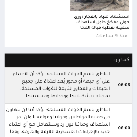
استشهاد صياد بانفجار زورق
استش
حوثي مفخخ حاول استهداف
حوثي
سفينة نفطية قبالة المخا
سفين
منذ 9 ساعات
منذ 9 س
كما ورد
الناطق باسم القوات المسلحة: نؤكد أن الاعتداء
على أي جبهة أو محور يُعد اعتداءً على جميع
06:06
الجبهات والمحاور التابعة للقوات المسلحة،
بمختلف تشكيلاتها ووحداتها ومنتسبيها
الناطق باسم القوات المسلحة: نؤكد أننا لن نتهاون
في حماية المواطنين وقواتنا ومواقعنا ولن يمر
استهداف وحداتنا دون رد وسنتعامل مع أي اعتداء
06:00
جديد بالإجراءات العسكرية اللازمة والحازمة، وفقاً