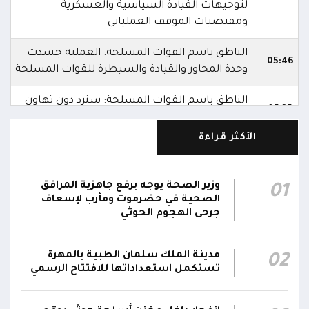
لتوجيهات القيادة السياسية والعسكرية
ومقتضيات الموقف العملياتي
الناطق باسم القوات المسلحة: العملية جسدت
05:46
وحدة المحاور والقيادة والسيطرة للقوات المسلحة
الناطق باسم القوات المسلحة: سنرد دون تهاون
05:35
حال استمرت اعتداءات الحوثيين الغادرة
الأكثر قراءة
الناطق باسم القوات المسلحة: نفذنا عملاً عسكرياً
05:34
ضد العناصر الحوثية الإرهابية وعتادها
وزير الصحة يوجه برفع جاهزية المرافق
01
المقاومة الوطنية تصد هجوماً حوثياً في جبهتي
الصحية في حضرموت ومأرب لإسعاف
04:17
الحيمة بالتحيتا وحيس جنوب الحديدة
جرحى الهجوم الحوثي
أقر #مجلس_الدفاع_الوطني استمرار انعقاده بصورة
مدينة الملك سلمان الطبية بالمهرة
02
دائمة لمتابعة التطورات الميدانية والأمنية واتخاذ ما
تستكمل استعداداتها للافتتاح الرسمي
يلزم من إجراءات بصورة عاجلة ومستمرة بما
01:13
يضمن سرعة الاستجابة للتصعيد الحوثي والتعامل