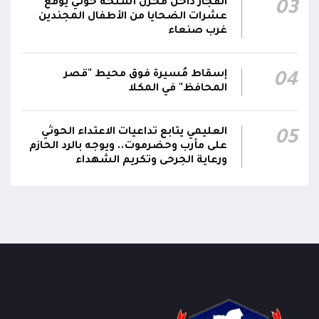
مع تداعياته على مختلف المستويات
انفجار داخل مخزن أسلحة حوثي يوقع
03
عشرات الضحايا من الأطفال المجندين
غرب صنعاء
أقر #مجلس_الدفاع_الوطني جملة من القرارات
والتوجيهات الهادفة إلى رفع مستوى الجاهزية
العسكرية والأمنية والدفاع المدني وتعزيز التنسيق
إسقاط مُسيرة فوق محيط "قصر
01:12
04
بين مؤسسات الدولة وحماية المدنيين والمنشآت
المحافظ" في المكلا
الحيوية وضمان التنفيذ الفوري للإجراءات الكفيلة
بالرد الحازم على الاعتداءات الحوثية
العليمي يتابع تداعيات الاعتداء الحوثي
05
على مأرب وحضرموت.. ويوجه بالرد الحازم
ورعاية الجرحى وتكريم الشهداء