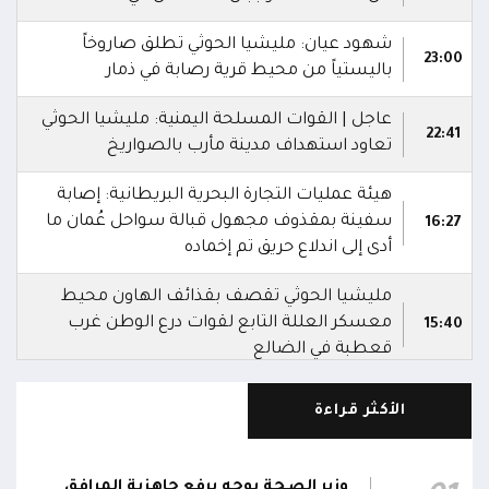
شهود عيان: مليشيا الحوثي تطلق صاروخاً
23:00
باليستياً من محيط قرية رصابة في ذمار
عاجل | القوات المسلحة اليمنية: مليشيا الحوثي
22:41
تعاود استهداف مدينة مأرب بالصواريخ
هيئة عمليات التجارة البحرية البريطانية: إصابة
سفينة بمقذوف مجهول قبالة سواحل عُمان ما
16:27
أدى إلى اندلاع حريق تم إخماده
مليشيا الحوثي تقصف بقذائف الهاون محيط
معسكر العللة التابع لقوات درع الوطن غرب
15:40
قعطبة في الضالع
مليشيا الحوثي تقصف أحياء سكنية غرب قعطبة
الأكثر قراءة
15:37
في الضالع
قصف حوثي عشوائي بالسلاح الثقيل يستهدف
وزير الصحة يوجه برفع جاهزية المرافق