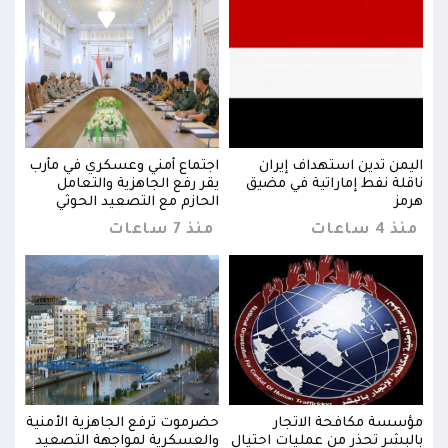
رب
اليمن تدين استهداف إيران
اجتماع أمني وعسكري في مأرب
اليم
ناقلة نفط إماراتية في مضيق
يقر رفع الجاهزية والتعامل
ناقل
هرمز
الحازم مع التصعيد الحوثي
هرمز
منذ 4 ساعات
منذ 7 ساعات
منذ 4 س
نية
مؤسسة مكافحة الاتجار
حضرموت ترفع الجاهزية الأمنية
مؤسس
يد
بالبشر تحذر من عمليات احتيال
والعسكرية لمواجهة التصعيد
بالب