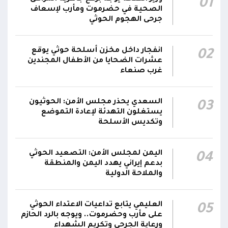
01
مناطق مآهولة بقرى المعزوب والعبارى في
15:35
الصحية في حضرموت ومأرب لإسعاف
محافظة الضالع
جرحى الهجوم الحوثي
محور تعز: تجدد الاشتباكات في مختلف الجبهات..
12:22
انفجار داخل مخزن أسلحة حوثي يوقع
02
والجيش يقصف مواقع حوثية ويتصدى للمسيرات
عشرات الضحايا من الأطفال المجندين
غرب صنعاء
السعدي يحذر مجلس الأمن: الحوثيون
03
يستغلون التهدئة لإعادة التموضع
وتكديس الأسلحة
اليمن لمجلس الأمن: التصعيد الحوثي
04
بدعم إيراني يهدد اليمن والمنطقة
والملاحة الدولية
العليمي يتابع تداعيات الاعتداء الحوثي
05
على مأرب وحضرموت.. ويوجه بالرد الحازم
ورعاية الجرحى وتكريم الشهداء