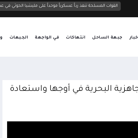
الحوثيون يصعدون قصف مأرب بنحو 20 صاروخاً ومسيرة.. قتلى وجرحى واستهداف لمناطق سكنية ومخيمات نازحين
القوات المسلحة تنفذ رداً عسكرياً موحداً على مليشيا الحوثي في عد
خبار
جبهة الساحل
انتهاكات
في الواجهة
الجبهات
وق
جاهزية البحرية في أوجها واستعادة