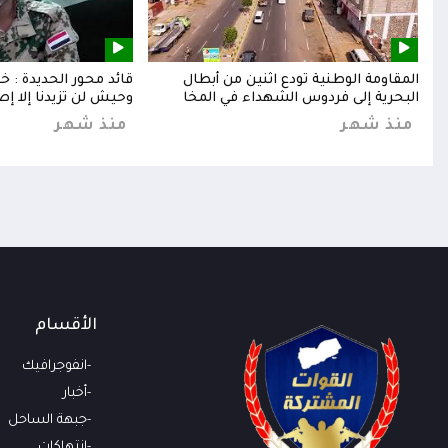
إلى
المقاومة الوطنية تودع اثنين من أبطال
قائد محور الحديدة : 
البحرية إلى فردوس الشهداء في المخا
وحيش لن تزيدنا إلا إص
منذ شهر
منذ شهر
الأقسام
انفوجرافيك
أخبار
جبهة الساحل
انتهاكات