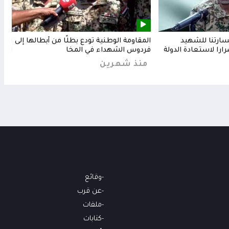
خسارتنا للشهيد
المقاومة الوطنية تودع بطلًا من أبطالها إلى
المق
رارا لاستعادة الدولة
فردوس الشهداء في المخا
البح
منذ شهرين
من
وقائع
عن قرب
ملفات
كتابات