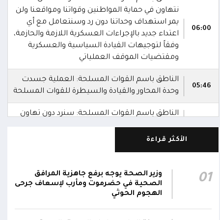
نتهاون في حماية المواطنين وقواتنا ومواقعنا ولن
يمر استهداف وحداتنا دون رد وسنتعامل مع أي
06:00
اعتداء جديد بالإجراءات العسكرية اللازمة والحازمة،
وفقاً لتوجيهات القيادة السياسية والعسكرية
ومقتضيات الموقف العملياتي
الناطق باسم القوات المسلحة: العملية جسدت
05:46
وحدة المحاور والقيادة والسيطرة للقوات المسلحة
الناطق باسم القوات المسلحة: سنرد دون تهاون
05:35
حال استمرت اعتداءات الحوثيين الغادرة
الأكثر قراءة
الناطق باسم القوات المسلحة: نفذنا عملاً
05:34
عسكرياً ضد العناصر الحوثية الإرهابية وعتادها
وزير الصحة يوجه برفع جاهزية المرافق
01
المقاومة الوطنية تصد هجوماً حوثياً في جبهتي
الصحية في حضرموت ومأرب لإسعاف جرحى
04:17
الحيمة بالتحيتا وحيس جنوب الحديدة
الهجوم الحوثي
أقر #مجلس_الدفاع_الوطني استمرار انعقاده