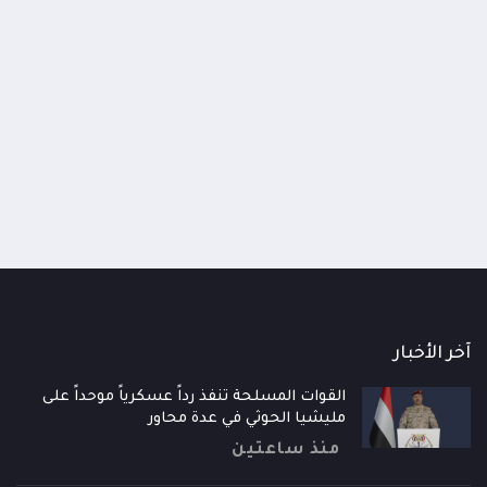
اومة الوطنية تودع اثنين من أبطال
قائد محور الحديدة : خسارتنا 
رية إلى فردوس الشهداء في المخا
وحيش لن تزيدنا إلا إصرارا لاست
ذ شهر
منذ شهر
آخر الأخبار
القوات المسلحة تنفذ رداً عسكرياً موحداً على
مليشيا الحوثي في عدة محاور
منذ ساعتين