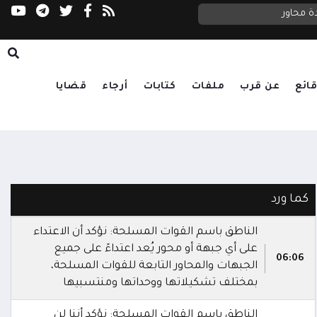
ة محاور
السعدي يحذر مجلس الأمن: الحوثيون يستغلون ا
ائع
عن قرب
ملفات
كتابات
أرجاء
قضايا
كما ورد
الناطق باسم القوات المسلحة: نؤكد أن الاعتداء
على أي جبهة أو محور يُعد اعتداءً على جميع
06:06
الجبهات والمحاور التابعة للقوات المسلحة،
بمختلف تشكيلاتها ووحداتها ومنتسبيها
الناطق باسم القوات المسلحة: نؤكد أننا لن